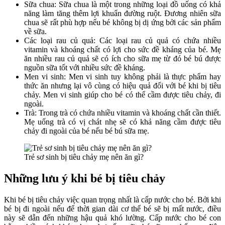
Sữa chua
:
Sữa chua là một trong những loại đồ uống có khả
năng làm tăng thêm lợi khuẩn đường ruột. Đương nhiên sữa
chua sẽ rất phù hợp nếu bé không bị dị ứng bởi các sản phẩm
về sữa.
Các loại rau củ quả: Các loại rau củ quả có chứa nhiều
vitamin và khoáng chất có lợi cho sức đề kháng của bé. Mẹ
ăn nhiều rau củ quả sẽ có ích cho sữa mẹ từ đó bé bú được
nguồn sữa tốt với nhiều sức đề kháng.
Men vi sinh: Men vi sinh tuy không phải là thực phẩm hay
thức ăn nhưng lại vô cùng có hiệu quả đối với bé khi bị tiêu
chảy. Men vi sinh giúp cho bé có thể cầm được tiêu chảy, đi
ngoài.
Trà: Trong trà có chứa nhiều vitamin và khoáng chất cần thiết.
Mẹ uống trà có vị chát nhẹ sẽ có khả năng cầm được tiêu
chảy đi ngoài của bé nếu bé bú sữa mẹ.
Trẻ sơ sinh bị tiêu chảy mẹ nên ăn gì?
Những lưu ý khi bé bị tiêu chảy
Khi bé bị tiêu chảy việc quan trọng nhất là cấp nước cho bé. Bởi khi
bé bị đi ngoài nếu để thời gian dài cơ thể bé sẽ bị mất nước, điều
này sẽ dẫn đến những hậu quả khó lường. Cấp nước cho bé con