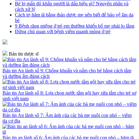
Bé bị mẩn đỏ khắp người là dấu hiệu gì? Nguyên nhân và
cách xử lý
Cách trị hăm tã bằng thảo dược mẹ nên biết để bảo vệ làn da
bé
9 Bệnh răng miệng ở trẻ em thường khiến bố mẹ phải lo lắng
Đừng chủ quan với bệnh viêm quanh móng ở trẻ
Bản tin dược sĩ
Bản tin An lành số 9: Chống khuẩn và nấm cho bé bằng cách tắm
và dưỡng ẩm đúng cách
Bản tin An lành số 8: Lựa chọn nước tắm gội hay sữa tắm cho trẻ sơ
sinh việt nam
Bản tin An lành số 7: Ám ảnh của các bà mẹ nuôi con nhỏ – viêm
da cơ địa
Bản tin an lành số 6: Ám ảnh của các bà mẹ nuôi con nhỏ – hăm tã