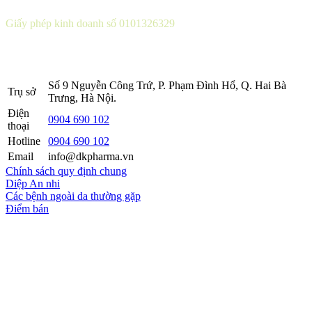
CÔNG TY CỔ PHẦN DƯỢC KHOA
Giấy phép kinh doanh số 0101326329
Sở KH&ĐT thành phố Hà Nội cấp lần 5 ngày 22 tháng 08 năm
2016.
Số 9 Nguyễn Công Trứ, P. Phạm Đình Hổ, Q. Hai Bà
Trụ sở
Trưng, Hà Nội.
Điện
0904 690 102
thoại
Hotline
0904 690 102
Email
info@dkpharma.vn
Chính sách quy định chung
Diệp An nhi
Các bệnh ngoài da thường gặp
Điểm bán