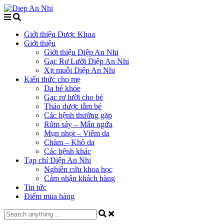
Giới thiệu Dược Khoa
Giới thiệu
Giới thiệu Diệp An Nhi
Gạc Rơ Lưỡi Diệp An Nhi
Xịt muỗi Diệp An Nhi
Kiến thức cho mẹ
Da bé khỏe
Gạc rơ lưỡi cho bé
Thảo dược tắm bé
Các bệnh thường gặp
Rôm sảy – Mẩn ngứa
Mụn nhọt – Viêm da
Chàm – Khô da
Các bệnh khác
Tạp chí Diệp An Nhi
Nghiên cứu khoa học
Cảm nhận khách hàng
Tin tức
Điểm mua hàng