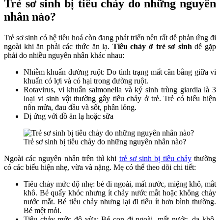
Trẻ sơ sinh bị tiêu chảy do những nguyên
nhân nào?
Trẻ sơ sinh có hệ tiêu hoá còn đang phát triển nên rất dễ phản ứng đi
ngoài khi ăn phải các thức ăn lạ.
Tiêu chảy ở trẻ sơ sinh
dễ gặp
phải do nhiều nguyên nhân khác nhau:
Nhiễm khuẩn đường ruột: Do tình trạng mất cân bằng giữa vi
khuẩn có lợi và có hại trong đường ruột.
Rotavirus, vi khuẩn salmonella và ký sinh trùng giardia là 3
loại vi sinh vật thường gây tiêu chảy ở trẻ. Trẻ có biểu hiện
nôn mửa, đau đầu và sốt, phân lỏng.
Dị ứng với đồ ăn lạ hoặc sữa
Trẻ sơ sinh bị tiêu chảy do những nguyên nhân nào?
Ngoài các nguyên nhân trên thì khi
trẻ sơ sinh bị tiêu chảy
thường
có các biểu hiện nhẹ, vừa và nặng. Mẹ có thể theo dõi chi tiết:
Tiêu chảy mức độ nhẹ: bé đi ngoài, mất nước, miệng khô, mắt
khô. Bé quấy khóc nhưng ít chảy nước mắt hoặc không chảy
nước mắt. Bé tiêu chảy nhưng lại đi tiểu ít hơn bình thường.
Bé mệt mỏi.
Tiêu chảy mức độ vừa: Bé con đi ngoài, mất nước, da khô,