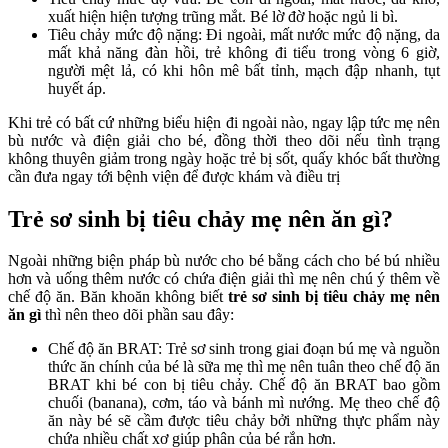
xuất hiện hiện tượng trũng mắt. Bé lờ đờ hoặc ngủ li bì.
Tiêu chảy mức độ nặng: Đi ngoài, mất nước mức độ nặng, da
mất khả năng đàn hồi, trẻ không đi tiểu trong vòng 6 giờ,
người mệt lả, có khi hôn mê bất tỉnh, mạch đập nhanh, tụt
huyết áp.
Khi trẻ có bất cứ những biểu hiện đi ngoài nào, ngay lập tức mẹ nên
bù nước và điện giải cho bé, đồng thời theo dõi nếu tình trạng
không thuyên giảm trong ngày hoặc trẻ bị sốt, quấy khóc bất thường
cần đưa ngay tới bệnh viện để được khám và điều trị
Trẻ sơ sinh bị tiêu chảy mẹ nên ăn gì?
Ngoài những biện pháp bù nước cho bé bằng cách cho bé bú nhiều
hơn và uống thêm nước có chứa điện giải thì mẹ nên chú ý thêm về
chế độ ăn. Băn khoăn không biết
trẻ sơ sinh bị tiêu chảy mẹ nên
ăn gì
thì nên theo dõi phần sau đây:
Chế độ ăn BRAT: Trẻ sơ sinh trong giai đoạn bú mẹ và nguồn
thức ăn chính của bé là sữa mẹ thì mẹ nên tuân theo chế độ ăn
BRAT khi bé con bị tiêu chảy. Chế độ ăn BRAT bao gồm
chuối (banana), cơm, táo và bánh mì nướng. Mẹ theo chế độ
ăn này bé sẽ cầm được tiêu chảy bởi những thực phẩm này
chứa nhiều chất xơ giúp phân của bé rắn hơn.