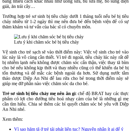
bằng nhiều cách khác nhau như uống sữa, bú sữa mẹ, bổ sung điện
giải, ăn trái cây…
Trường hợp trẻ sơ sinh bị tiêu chảy dưới 1 tháng tuổi nếu bé bị tiêu
chảy nhiều từ 1-2 ngày thì mẹ nên đưa bé đến bệnh viện để có sự
thăm khám và tư vấn của bác sĩ có chuyên môn.
Lưu ý khi chăm sóc bé bị tiêu chảy
Vệ sinh cho trẻ sạch sẽ vào thời điểm này: Việc vệ sinh cho trẻ vào
lúc này là vô cùng cần thiết. Vì trẻ đi ngoài, tiêu chảy lúc này rất dễ
bị nhiễm lạnh nếu không được chăm sóc cẩn thận, việc thay tã bỉm
cho bé nếu không kịp thời và thay nhiều cũng có thể khiến da bé bị
tổn thương và dễ mắc các bệnh ngoài da hơn. Sử dụng nước tắm
thảo dược Diệp An Nhi để lau rửa cho bé trong thời điểm này sẽ
giúp mẹ đỡ phần nào việc chăm sóc da cho bé.
Trẻ sơ sinh bị tiêu chảy mẹ nên ăn gì
: chế độ BRAT hay các thực
phẩm có lợi cho đường tiêu hoá nhạy cảm của bé là những gì mẹ
cần tìm hiểu. Chia sẻ thêm các bí quyết chăm sóc bé yêu với Diệp
An Nhi nhé.
Xem thêm:
Vì sao hăm tã ở trẻ tái phát liên tục? Nguyên nhân ít ai để ý