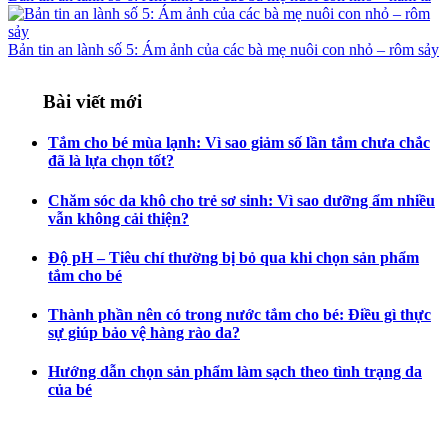
Bản tin an lành số 5: Ám ảnh của các bà mẹ nuôi con nhỏ – rôm sảy
Bài viết mới
Tắm cho bé mùa lạnh: Vì sao giảm số lần tắm chưa chắc
đã là lựa chọn tốt?
Chăm sóc da khô cho trẻ sơ sinh: Vì sao dưỡng ẩm nhiều
vẫn không cải thiện?
Độ pH – Tiêu chí thường bị bỏ qua khi chọn sản phẩm
tắm cho bé
Thành phần nên có trong nước tắm cho bé: Điều gì thực
sự giúp bảo vệ hàng rào da?
Hướng dẫn chọn sản phẩm làm sạch theo tình trạng da
của bé