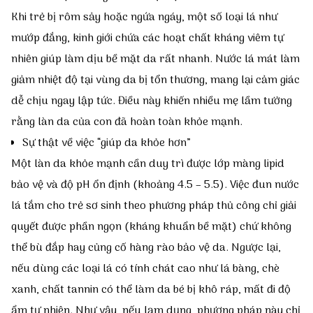
Khi trẻ bị rôm sảy hoặc ngứa ngáy, một số loại lá như
Các bệnh khác
mướp đắng, kinh giới chứa các hoạt chất kháng viêm tự
nhiên giúp làm dịu bề mặt da rất nhanh. Nước lá mát làm
Tạp chí Diệp An Nhi
giảm nhiệt độ tại vùng da bị tổn thương, mang lại cảm giác
dễ chịu ngay lập tức. Điều này khiến nhiều mẹ lầm tưởng
Nghiên cứu khoa học
rằng làn da của con đã hoàn toàn khỏe mạnh.
Sự thật về việc “giúp da khỏe hơn”
Cảm nhận khách hàng
Một làn da khỏe mạnh cần duy trì được lớp màng lipid
bảo vệ và độ pH ổn định (khoảng 4.5 – 5.5). Việc đun nước
Tin tức
lá tắm cho trẻ sơ sinh theo phương pháp thủ công chỉ giải
quyết được phần ngọn (kháng khuẩn bề mặt) chứ không
Điểm mua hàng
thể bù đắp hay củng cố hàng rào bảo vệ da. Ngược lại,
nếu dùng các loại lá có tính chát cao như lá bàng, chè
xanh, chất tannin có thể làm da bé bị khô ráp, mất đi độ
ẩm tự nhiên. Như vậy, nếu lạm dụng, phương pháp này chỉ