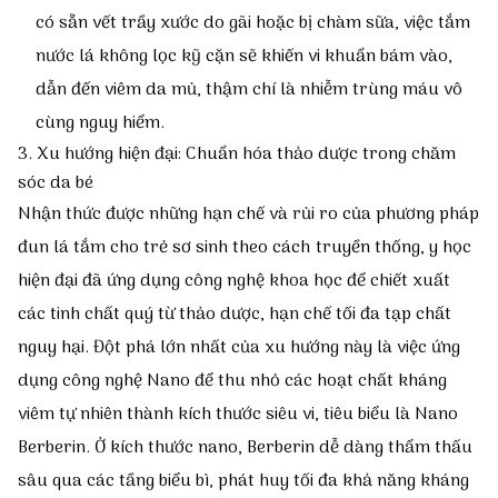
có sẵn vết trầy xước do gãi hoặc bị chàm sữa, việc tắm
nước lá không lọc kỹ cặn sẽ khiến vi khuẩn bám vào,
dẫn đến viêm da mủ, thậm chí là nhiễm trùng máu vô
cùng nguy hiểm.
3. Xu hướng hiện đại: Chuẩn hóa thảo dược trong chăm
sóc da bé
Nhận thức được những hạn chế và rủi ro của phương pháp
đun lá tắm cho trẻ sơ sinh theo cách
truyền thống, y học
hiện đại đã ứng dụng công nghệ khoa học để chiết xuất
các tinh chất quý từ thảo dược, hạn chế tối đa tạp chất
nguy hại. Đột phá lớn nhất của xu hướng này là việc ứng
dụng công nghệ Nano để thu nhỏ các hoạt chất kháng
viêm tự nhiên thành kích thước siêu vi, tiêu biểu là
Nano
Berberin
. Ở kích thước nano, Berberin dễ dàng thẩm thấu
sâu qua các tầng biểu bì, phát huy tối đa khả năng kháng