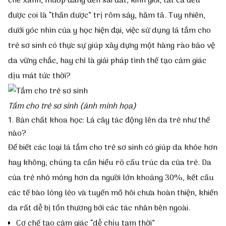
chè xanh, mướp đắng đến sài đất, kinh giới, tất cả đều
được coi là “thần dược” trị rôm sảy, hăm tã. Tuy nhiên,
Da bé khỏe
dưới góc nhìn của y học hiện đại, việc sử dụng lá tắm cho
trẻ sơ sinh có thực sự giúp xây dựng một hàng rào bảo vệ
Gạc rơ lưỡi cho bé
da vững chắc, hay chỉ là giải pháp tình thế tạo cảm giác
dịu mát tức thời?
Thảo dược tắm bé
Tắm cho trẻ sơ sinh (ảnh minh họa)
Các bệnh thường gặp
1. Bản chất khoa học: Lá cây tác động lên da trẻ như thế
nào?
Để biết các loại lá tắm cho trẻ sơ sinh có giúp da khỏe hơn
Rôm sảy – Mẩn ngứa
hay không, chúng ta cần hiểu rõ cấu trúc da của trẻ. Da
của trẻ nhỏ mỏng hơn da người lớn khoảng 30%, kết cấu
Mụn nhọt – Viêm da
các tế bào lỏng lẻo và tuyến mồ hôi chưa hoàn thiện, khiến
da rất dễ bị tổn thương bởi các tác nhân bên ngoài.
Chàm – Khô da
Cơ chế tạo cảm giác “dễ chịu tạm thời”