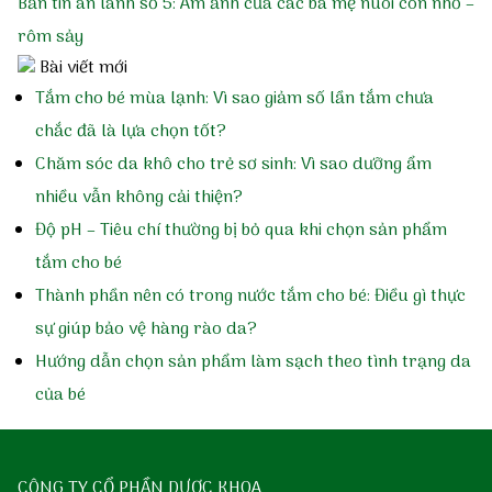
Bản tin an lành số 5: Ám ảnh của các bà mẹ nuôi con nhỏ –
rôm sảy
Bài viết mới
Tắm cho bé mùa lạnh: Vì sao giảm số lần tắm chưa
chắc đã là lựa chọn tốt?
Chăm sóc da khô cho trẻ sơ sinh: Vì sao dưỡng ẩm
nhiều vẫn không cải thiện?
Độ pH – Tiêu chí thường bị bỏ qua khi chọn sản phẩm
tắm cho bé
Thành phần nên có trong nước tắm cho bé: Điều gì thực
sự giúp bảo vệ hàng rào da?
Hướng dẫn chọn sản phẩm làm sạch theo tình trạng da
của bé
CÔNG TY CỔ PHẦN DƯỢC KHOA