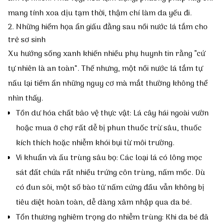
mang tính xoa dịu tạm thời, thậm chí làm da yếu đi.
2. Những hiểm họa ẩn giấu đằng sau nồi nước lá tắm cho
trẻ sơ sinh
Xu hướng sống xanh khiến nhiều phụ huynh tin rằng “cứ
tự nhiên là an toàn”. Thế nhưng, một nồi nước lá tắm tự
nấu lại tiềm ẩn những nguy cơ mà mắt thường không thể
nhìn thấy.
Tồn dư hóa chất bảo vệ thực vật:
Lá cây hái ngoài vườn
hoặc mua ở chợ rất dễ bị phun thuốc trừ sâu, thuốc
kích thích hoặc nhiễm khói bụi từ môi trường.
Vi khuẩn và ấu trùng sâu bọ:
Các loại lá có lông mọc
sát đất chứa rất nhiều trứng côn trùng, nấm mốc. Dù
có đun sôi, một số bào tử nấm cứng đầu vẫn không bị
tiêu diệt hoàn toàn, dễ dàng xâm nhập qua da bé.
Tổn thương nghiêm trọng do nhiễm trùng:
Khi da bé đã