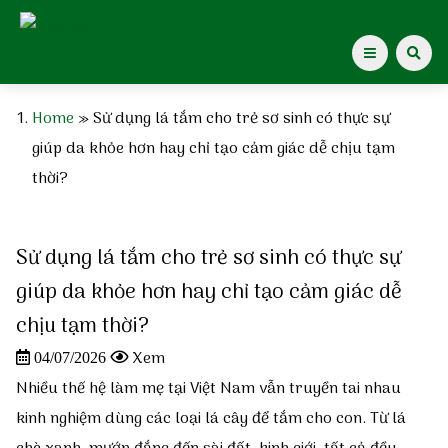
Home
»
Sử dụng lá tắm cho trẻ sơ sinh có thực sự
Giới thiệu Dược Khoa
giúp da khỏe hơn hay chỉ tạo cảm giác dễ chịu tạm
thời?
Giới thiệu
Giới thiệu Diệp An Nhi
Sử dụng lá tắm cho trẻ sơ sinh có thực sự
giúp da khỏe hơn hay chỉ tạo cảm giác dễ
Gạc Rơ Lưỡi Diệp An Nhi
chịu tạm thời?
Xem
04/07/2026
Xịt muỗi Diệp An Nhi
Nhiều thế hệ làm mẹ tại Việt Nam vẫn truyền tai nhau
kinh nghiệm dùng các loại lá cây để tắm cho con. Từ lá
Kiến thức cho mẹ