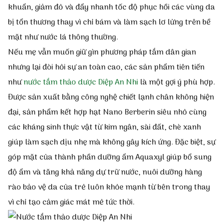
khuẩn, giảm đỏ và đẩy nhanh tốc độ phục hồi các vùng da
bị tổn thương thay vì chỉ bám và làm sạch lơ lửng trên bề
mặt như nước lá thông thường.
Nếu mẹ vẫn muốn giữ gìn phương pháp tắm dân gian
nhưng lại đòi hỏi sự an toàn cao, các sản phẩm tiên tiến
như
nước tắm thảo dược Diệp An Nhi
là một gợi ý phù hợp.
Được sản xuất bằng công nghệ chiết lạnh chân không hiện
đại, sản phẩm kết hợp hạt Nano Berberin siêu nhỏ cùng
các kháng sinh thực vật từ kim ngân, sài đất, chè xanh
giúp làm sạch dịu nhẹ mà không gây kích ứng. Đặc biệt, sự
góp mặt của thành phần dưỡng ẩm Aquaxyl giúp bổ sung
độ ẩm và tăng khả năng dự trữ nước, nuôi dưỡng hàng
rào bảo vệ da của trẻ luôn khỏe mạnh từ bên trong thay
vì chỉ tạo cảm giác mát mẻ tức thời.