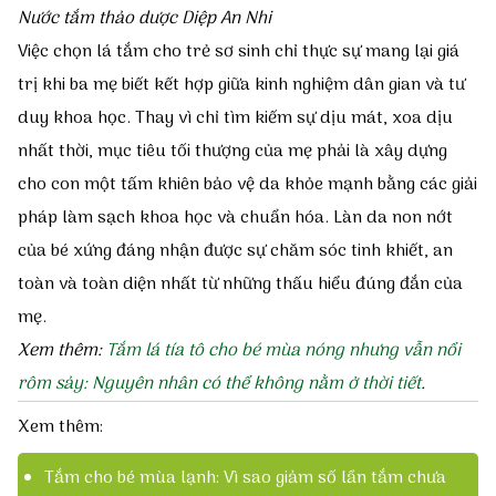
Nước tắm thảo dược Diệp An Nhi
Việc chọn lá tắm cho trẻ sơ sinh chỉ thực sự mang lại giá
trị khi ba mẹ biết kết hợp giữa kinh nghiệm dân gian và tư
duy khoa học. Thay vì chỉ tìm kiếm sự dịu mát, xoa dịu
nhất thời, mục tiêu tối thượng của mẹ phải là xây dựng
cho con một tấm khiên bảo vệ da khỏe mạnh bằng các giải
pháp làm sạch khoa học và chuẩn hóa. Làn da non nớt
của bé xứng đáng nhận được sự chăm sóc tinh khiết, an
toàn và toàn diện nhất từ những thấu hiểu đúng đắn của
mẹ.
Xem thêm:
Tắm lá tía tô cho bé mùa nóng nhưng vẫn nổi
rôm sảy: Nguyên nhân có thể không nằm ở thời tiết
.
Xem thêm:
Tắm cho bé mùa lạnh: Vì sao giảm số lần tắm chưa