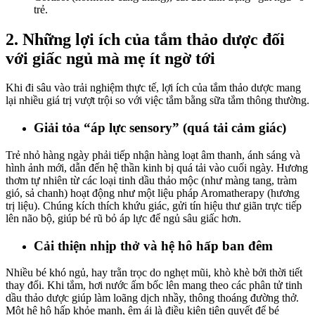
trẻ.
2. Những lợi ích của tắm thảo dược đối
với giấc ngủ mà mẹ ít ngờ tới
Khi đi sâu vào trải nghiệm thực tế, lợi ích của tắm thảo dược mang
lại nhiều giá trị vượt trội so với việc tắm bằng sữa tắm thông thường.
Giải tỏa “áp lực sensory” (quá tải cảm giác)
Trẻ nhỏ hàng ngày phải tiếp nhận hàng loạt âm thanh, ánh sáng và
hình ảnh mới, dẫn đến hệ thần kinh bị quá tải vào cuối ngày. Hương
thơm tự nhiên từ các loại tinh dầu thảo mộc (như màng tang, tràm
gió, sả chanh) hoạt động như một liệu pháp Aromatherapy (hương
trị liệu). Chúng kích thích khứu giác, gửi tín hiệu thư giãn trực tiếp
lên não bộ, giúp bé rũ bỏ áp lực để ngủ sâu giấc hơn.
Cải thiện nhịp thở và hệ hô hấp ban đêm
Nhiều bé khó ngủ, hay trằn trọc do nghẹt mũi, khò khè bởi thời tiết
thay đổi. Khi tắm, hơi nước ấm bốc lên mang theo các phân tử tinh
dầu thảo dược giúp làm loãng dịch nhầy, thông thoáng đường thở.
Một hệ hô hấp khỏe mạnh, êm ái là điều kiện tiên quyết để bé