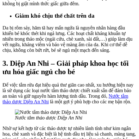
không bị giật mình thức giấc giữa đêm.
Giảm khó chịu thể chất trên da
Da bị rôm sảy, hăm tã hay mẩn ngứa là nguyên nhân hàng đầu
khiến bé khóc thét khi ngả lưng. Các hoạt chất kháng khuẩn tự
nhiên trong thảo mộc (ngải cứu, chè xanh, sài đất,…) giúp làm dịu
vết ngứa, kháng viêm và bảo vệ màng ẩm của da. Khi cơ thể dễ
chịu, không còn bứt rứt, bé sẽ ngủ một mạch đến sáng.
3. Diệp An Nhi – Giải pháp khoa học tối
ưu hóa giấc ngủ cho bé
Để việc tắm rửa đạt hiệu quả thư giãn cao nhất, xu hướng hiện nay
là sử dụng các loại nước tắm thảo dược chiết xuất sẵn để đảm bảo
an toàn và giữ nguyên hàm lượng tinh dầu. Trong đó,
Nước tắm
thảo dược Diệp An Nhi
là một gợi ý phù hợp cho các mẹ bận rộn.
Nước tắm thảo dược Diệp An Nhi
Nhờ sự kết hợp từ các thảo dược tự nhiên lành tính như kim ngân
hoa, chè xanh và đặc biệt là hệ tinh dầu trị liệu sả chanh, màng tang,