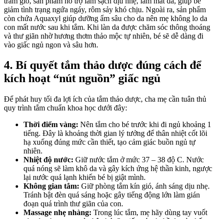
tràm gió, sản phẩm hỗ trợ làm sạch dịu nhẹ, làm mát da, giúp bé
giảm tình trạng ngứa ngáy, rôm sảy khó chịu. Ngoài ra, sản phẩm
còn chứa Aquaxyl giúp dưỡng ẩm sâu cho da nên mẹ không lo da
con mất nước sau khi tắm. Khi làn da được chăm sóc thông thoáng
và thư giãn nhờ hương thơm thảo mộc tự nhiên, bé sẽ dễ dàng đi
vào giấc ngủ ngon và sâu hơn.
4. Bí quyết tắm thảo dược đúng cách để
kích hoạt “nút nguồn” giấc ngủ
Để phát huy tối đa lợi ích của tắm thảo dược, cha mẹ cần tuân thủ
quy trình tắm chuẩn khoa học dưới đây:
Thời điểm vàng:
Nên tắm cho bé trước khi đi ngủ khoảng 1
tiếng. Đây là khoảng thời gian lý tưởng để thân nhiệt cốt lõi
hạ xuống đúng mức cần thiết, tạo cảm giác buồn ngủ tự
nhiên.
Nhiệt độ nước:
Giữ nước tắm ở mức 37 – 38 độ C. Nước
quá nóng sẽ làm khô da và gây kích ứng hệ thần kinh, ngược
lại nước quá lạnh khiến bé bị giật mình.
Không gian tắm:
Giữ phòng tắm kín gió, ánh sáng dịu nhẹ.
Tránh bật đèn quá sáng hoặc gây tiếng động lớn làm gián
đoạn quá trình thư giãn của con.
Massage nhẹ nhàng:
Trong lúc tắm, mẹ hãy dùng tay vuốt