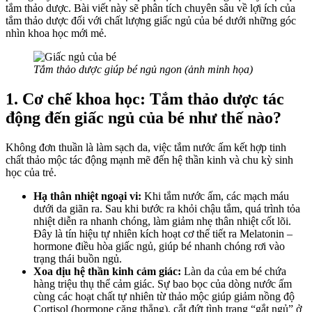
tắm thảo dược. Bài viết này sẽ phân tích chuyên sâu về lợi ích của
tắm thảo dược đối với chất lượng giấc ngủ của bé dưới những góc
nhìn khoa học mới mẻ.
Tắm thảo dược giúp bé ngủ ngon (ảnh minh họa)
1. Cơ chế khoa học: Tắm thảo dược tác
động đến giấc ngủ của bé như thế nào?
Không đơn thuần là làm sạch da, việc tắm nước ấm kết hợp tinh
chất thảo mộc tác động mạnh mẽ đến hệ thần kinh và chu kỳ sinh
học của trẻ.
Hạ thân nhiệt ngoại vi:
Khi tắm nước ấm, các mạch máu
dưới da giãn ra. Sau khi bước ra khỏi chậu tắm, quá trình tỏa
nhiệt diễn ra nhanh chóng, làm giảm nhẹ thân nhiệt cốt lõi.
Đây là tín hiệu tự nhiên kích hoạt cơ thể tiết ra Melatonin –
hormone điều hòa giấc ngủ, giúp bé nhanh chóng rơi vào
trạng thái buồn ngủ.
Xoa dịu hệ thần kinh cảm giác:
Làn da của em bé chứa
hàng triệu thụ thể cảm giác. Sự bao bọc của dòng nước ấm
cùng các hoạt chất tự nhiên từ thảo mộc giúp giảm nồng độ
Cortisol (hormone căng thẳng), cắt đứt tình trạng “gắt ngủ” ở