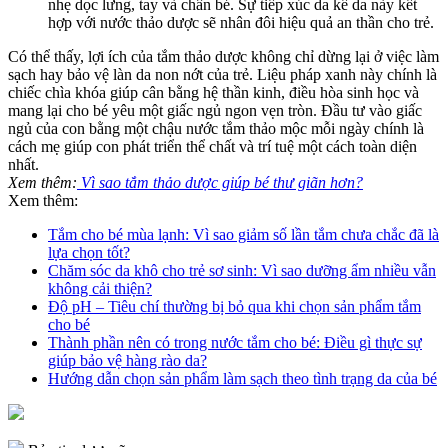
nhẹ dọc lưng, tay và chân bé. Sự tiếp xúc da kề da này kết
hợp với nước thảo dược sẽ nhân đôi hiệu quả an thần cho trẻ.
Có thể thấy, lợi ích của tắm thảo dược không chỉ dừng lại ở việc làm
sạch hay bảo vệ làn da non nớt của trẻ. Liệu pháp xanh này chính là
chiếc chìa khóa giúp cân bằng hệ thần kinh, điều hòa sinh học và
mang lại cho bé yêu một giấc ngủ ngon vẹn tròn. Đầu tư vào giấc
ngủ của con bằng một chậu nước tắm thảo mộc mỗi ngày chính là
cách mẹ giúp con phát triển thể chất và trí tuệ một cách toàn diện
nhất.
Xem thêm:
Vì sao tắm thảo dược giúp bé thư giãn hơn?
Xem thêm:
Tắm cho bé mùa lạnh: Vì sao giảm số lần tắm chưa chắc đã là
lựa chọn tốt?
Chăm sóc da khô cho trẻ sơ sinh: Vì sao dưỡng ẩm nhiều vẫn
không cải thiện?
Độ pH – Tiêu chí thường bị bỏ qua khi chọn sản phẩm tắm
cho bé
Thành phần nên có trong nước tắm cho bé: Điều gì thực sự
giúp bảo vệ hàng rào da?
Hướng dẫn chọn sản phẩm làm sạch theo tình trạng da của bé