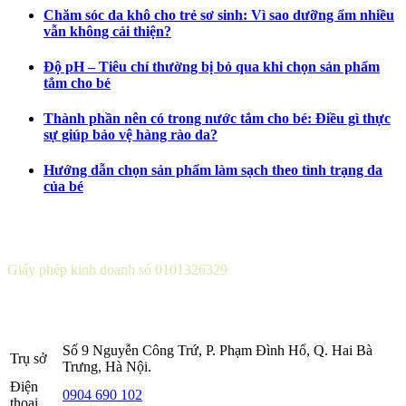
Chăm sóc da khô cho trẻ sơ sinh: Vì sao dưỡng ẩm nhiều
vẫn không cải thiện?
Độ pH – Tiêu chí thường bị bỏ qua khi chọn sản phẩm
tắm cho bé
Thành phần nên có trong nước tắm cho bé: Điều gì thực
sự giúp bảo vệ hàng rào da?
Hướng dẫn chọn sản phẩm làm sạch theo tình trạng da
của bé
CÔNG TY CỔ PHẦN DƯỢC KHOA
Giấy phép kinh doanh số 0101326329
Sở KH&ĐT thành phố Hà Nội cấp lần 5 ngày 22 tháng 08 năm
2016.
Số 9 Nguyễn Công Trứ, P. Phạm Đình Hổ, Q. Hai Bà
Trụ sở
Trưng, Hà Nội.
Điện
0904 690 102
thoại