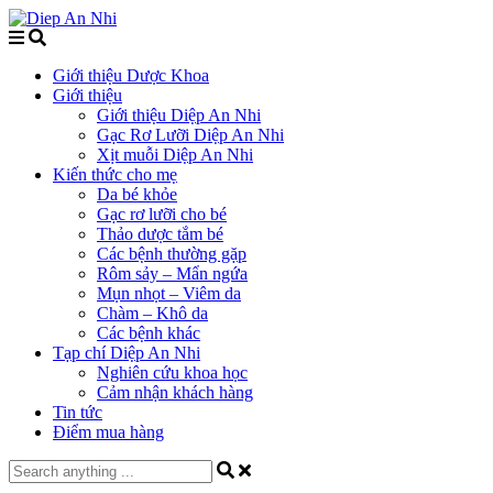
Giới thiệu Dược Khoa
Giới thiệu
Giới thiệu Diệp An Nhi
Gạc Rơ Lưỡi Diệp An Nhi
Xịt muỗi Diệp An Nhi
Kiến thức cho mẹ
Da bé khỏe
Gạc rơ lưỡi cho bé
Thảo dược tắm bé
Các bệnh thường gặp
Rôm sảy – Mẩn ngứa
Mụn nhọt – Viêm da
Chàm – Khô da
Các bệnh khác
Tạp chí Diệp An Nhi
Nghiên cứu khoa học
Cảm nhận khách hàng
Tin tức
Điểm mua hàng