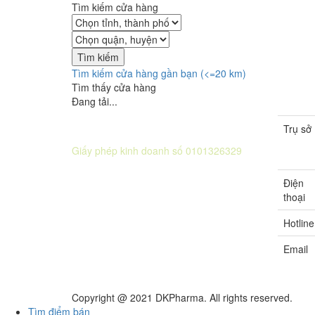
Tìm kiếm cửa hàng
Tìm kiếm cửa hàng gần bạn (<=20 km)
Tìm thấy
cửa hàng
Đang tải...
Trụ sở
CÔNG TY CỔ PHẦN DƯỢC KHOA
Giấy phép kinh doanh số 0101326329
Sở KH&ĐT thành phố Hà Nội cấp lần 5
Điện
ngày 22 tháng 08 năm 2016.
thoại
Hotline
Email
Copyright @ 2021 DKPharma. All rights reserved.
Tìm điểm bán