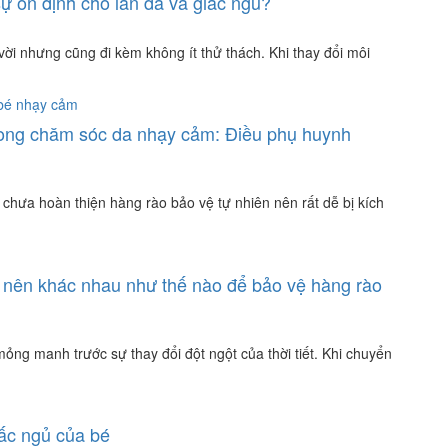
sự ổn định cho làn da và giấc ngủ?
vời nhưng cũng đi kèm không ít thử thách. Khi thay đổi môi
rong chăm sóc da nhạy cảm: Điều phụ huynh
n chưa hoàn thiện hàng rào bảo vệ tự nhiên nên rất dễ bị kích
 nên khác nhau như thế nào để bảo vệ hàng rào
mỏng manh trước sự thay đổi đột ngột của thời tiết. Khi chuyển
iấc ngủ của bé