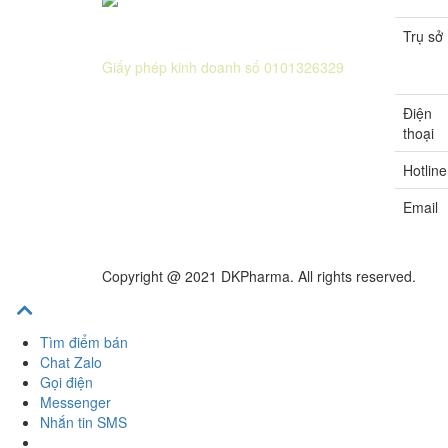
Trụ sở
CÔNG TY CỔ PHẦN DƯỢC KHOA
Giấy phép kinh doanh số 0101326329
Sở KH&ĐT thành phố Hà Nội cấp lần 5
Điện
ngày 22 tháng 08 năm 2016.
thoại
Hotline
Email
Copyright @ 2021 DKPharma. All rights reserved.
Tìm điểm bán
Chat Zalo
Gọi điện
Messenger
Nhắn tin SMS