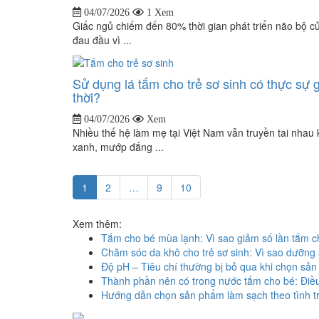
04/07/2026
1 Xem
Giấc ngủ chiếm đến 80% thời gian phát triển não bộ củ
đau đầu vì ...
Sử dụng lá tắm cho trẻ sơ sinh có thực sự 
thời?
04/07/2026
Xem
Nhiều thế hệ làm mẹ tại Việt Nam vẫn truyền tai nhau 
xanh, mướp đắng ...
1
2
…
9
10
Xem thêm:
Tắm cho bé mùa lạnh: Vì sao giảm số lần tắm ch
Chăm sóc da khô cho trẻ sơ sinh: Vì sao dưỡng
Độ pH – Tiêu chí thường bị bỏ qua khi chọn sả
Thành phần nên có trong nước tắm cho bé: Điều
Hướng dẫn chọn sản phẩm làm sạch theo tình t