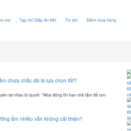
cho mẹ
Tạp chí Diệp An Nhi
Tin tức
Điểm mua hàng
ắm chưa chắc đã là lựa chọn tốt?
Bả
c
uyền tai nhau bí quyết: “Mùa đông thì hạn chế tắm để con
Bả
ưỡng ẩm nhiều vẫn không cải thiện?
tắ