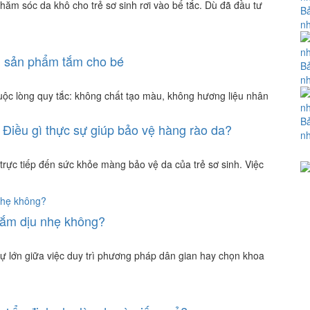
hăm sóc da khô cho trẻ sơ sinh rơi vào bế tắc. Dù đã đầu tư
Bả
nh
ọn sản phẩm tắm cho bé
Bả
nh
uộc lòng quy tắc: không chất tạo màu, không hương liệu nhân
Bả
Điều gì thực sự giúp bảo vệ hàng rào da?
nh
rực tiếp đến sức khỏe màng bảo vệ da của trẻ sơ sinh. Việc
 tắm dịu nhẹ không?
ự lớn giữa việc duy trì phương pháp dân gian hay chọn khoa