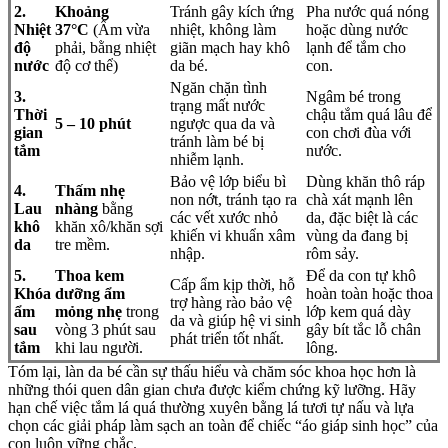
2.
Khoảng
Tránh gây kích ứng
Pha nước quá nóng
Nhiệt
37
°C
(Ấm vừa
nhiệt, không làm
hoặc dùng nước
độ
phải, bằng nhiệt
giãn mạch hay khô
lạnh để tắm cho
nước
độ cơ thể)
da bé.
con.
Ngăn chặn tình
3.
Ngâm bé trong
trạng mất nước
Thời
chậu tắm quá lâu để
5 – 10 phút
ngược qua da và
gian
con chơi đùa với
tránh làm bé bị
tắm
nước.
nhiễm lạnh.
Bảo vệ lớp biểu bì
Dùng khăn thô ráp
4.
Thấm nhẹ
non nớt, tránh tạo ra
chà xát mạnh lên
Lau
nhàng
bằng
các vết xước nhỏ
da, đặc biệt là các
khô
khăn xô/khăn sợi
khiến vi khuẩn xâm
vùng da đang bị
da
tre mềm.
nhập.
rôm sảy.
5.
Thoa kem
Để da con tự khô
Cấp ẩm kịp thời, hỗ
Khóa
dưỡng ẩm
hoàn toàn hoặc thoa
trợ hàng rào bảo vệ
ẩm
mỏng nhẹ
trong
lớp kem quá dày
da và giúp hệ vi sinh
sau
vòng 3 phút sau
gây bít tắc lỗ chân
phát triển tốt nhất.
tắm
khi lau người.
lông.
Tóm lại, làn da bé cần sự thấu hiểu và chăm sóc khoa học hơn là
những thói quen dân gian chưa được kiểm chứng kỹ lưỡng. Hãy
hạn chế việc tắm lá quá thường xuyên bằng lá tươi tự nấu và lựa
chọn các giải pháp làm sạch an toàn để chiếc “áo giáp sinh học” của
con luôn vững chắc.