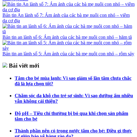
Bản tin An lành số 7: Ám ảnh của các bà mẹ nuôi con nhỏ – viêm
da cơ địa
Bản tin an lành số 6: Ám ảnh của các bà mẹ nuôi con nhỏ – hăm tã
Bản tin an lành số 5: Ám ảnh của các bà mẹ nuôi con nhỏ – rôm sảy
Bài viết mới
Tắm cho bé mùa lạnh: Vì sao giảm số lần tắm chưa chắc
đã là lựa chọn tốt?
Chăm sóc da khô cho trẻ sơ sinh: Vì sao dưỡng ẩm nhiều
vẫn không cải thiện?
Độ pH – Tiêu chí thường bị bỏ qua khi chọn sản phẩm
tắm cho bé
Thành phần nên có trong nước tắm cho bé: Điều gì thực
sự giúp bảo vệ hàng rào da?