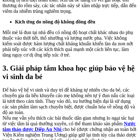
thương do rôm sảy, các tác nhân này sẽ xâm nhập trực tiếp, dẫn đến
viêm da nhiễm trùng nghiêm trọng.
Kích ứng do nồng độ không đồng đều
Mỗi mẻ lá đun tại nhà đều có nồng độ hoạt chất khác nhau do phụ
thuộc vào thời tiết, thổ nhưỡng và lượng nước pha. Việc không
kiểm soát được hàm lượng chất kháng khuẩn khiến làn da non nớt
phải tiếp xúc với các kích thích quá mạnh một cách liên tục, làm
tăng nguy cơ dị ứng tiếp xúc ở trẻ.
3. Giải pháp tắm khoa học giúp bảo vệ hệ
vi sinh da bé
Để bảo vệ hệ vi sinh và duy trì đề kháng tự nhiên cho da bé, các
chuyên gia da liễu khuyến cáo mẹ không nên tự ý đun nấu các loại
lá tươi theo cảm tính. Thay vào đó, xu hướng hiện đại là sử dụng
các sản phẩm làm sạch chuyên biệt, được chuẩn hóa về nồng độ và
độ an toàn.
Nếu mẹ vẫn yêu thích các bài thuốc dân gian nhưng lo ngại tác hại
từ việc tắm lá quá thường xuyên, có thể tham khảo sản phẩm
Nước
tắm thảo dược Diệp An Nhi
cho bé
(
được chứng nhận an toàn bởi
Viện Kiểm nghiệm Trung Ương
)
giúp giữ lại tinh túy của thảo dược