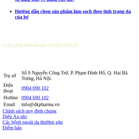
Hướng dẫn chọn sản phẩm làm sạch theo tình trạng da
của bé
CÔNG TY CỔ PHẦN DƯỢC KHOA
Giấy phép kinh doanh số 0101326329
Sở KH&ĐT thành phố Hà Nội cấp lần 5 ngày 22 tháng 08 năm
2016.
Số 9 Nguyễn Công Trứ, P. Phạm Đình Hổ, Q. Hai Bà
Trụ sở
Trưng, Hà Nội.
Điện
0904 690 102
thoại
Hotline
0904 690 102
Email
info@dkpharma.vn
Chính sách quy định chung
Diệp An nhi
Các bệnh ngoài da thường gặp
Điểm bán