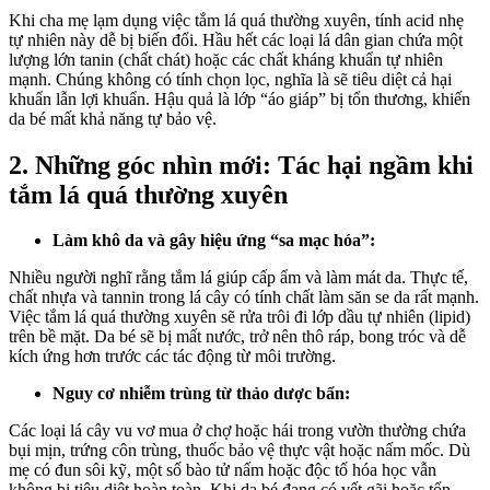
Khi cha mẹ lạm dụng việc tắm lá quá thường xuyên, tính acid nhẹ
tự nhiên này dễ bị biến đổi. Hầu hết các loại lá dân gian chứa một
lượng lớn tanin (chất chát) hoặc các chất kháng khuẩn tự nhiên
mạnh. Chúng không có tính chọn lọc, nghĩa là sẽ tiêu diệt cả hại
khuẩn lẫn lợi khuẩn. Hậu quả là lớp “áo giáp” bị tổn thương, khiến
da bé mất khả năng tự bảo vệ.
2. Những góc nhìn mới: Tác hại ngầm khi
tắm lá quá thường xuyên
Làm khô da và gây hiệu ứng “sa mạc hóa”:
Nhiều người nghĩ rằng tắm lá giúp cấp ẩm và làm mát da. Thực tế,
chất nhựa và tannin trong lá cây có tính chất làm săn se da rất mạnh.
Việc tắm lá quá thường xuyên sẽ rửa trôi đi lớp dầu tự nhiên (lipid)
trên bề mặt. Da bé sẽ bị mất nước, trở nên thô ráp, bong tróc và dễ
kích ứng hơn trước các tác động từ môi trường.
Nguy cơ nhiễm trùng từ thảo dược bẩn:
Các loại lá cây vu vơ mua ở chợ hoặc hái trong vườn thường chứa
bụi mịn, trứng côn trùng, thuốc bảo vệ thực vật hoặc nấm mốc. Dù
mẹ có đun sôi kỹ, một số bào tử nấm hoặc độc tố hóa học vẫn
không bị tiêu diệt hoàn toàn. Khi da bé đang có vết gãi hoặc tổn