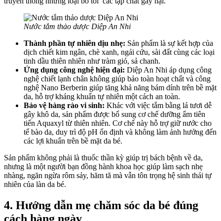
truyền thống nhưng loại bỏ tối các tạp chất gây hại.
Nước tắm thảo dược Diệp An Nhi
Thành phần tự nhiên dịu nhẹ:
Sản phẩm là sự kết hợp của
dịch chiết kim ngân, chè xanh, ngải cứu, sài đất cùng các loại
tinh dầu thiên nhiên như tràm gió, sả chanh.
Ứng dụng công nghệ hiện đại:
Diệp An Nhi áp dụng công
nghệ chiết lạnh chân không giúp bảo toàn hoạt chất và công
nghệ Nano Berberin
giúp tăng khả năng bám dính trên bề mặt
da,
hỗ trợ kháng khuẩn tự nhiên một cách an toàn
.
Bảo vệ hàng rào vi sinh:
Khác với việc tắm bằng lá tươi dễ
gây khô da, sản phẩm được bổ sung cơ chế dưỡng ẩm tiên
tiến Aquaxyl từ thiên nhiên. Cơ chế này hỗ trợ giữ nước cho
tế bào da, duy trì độ pH ổn định và không làm ảnh hưởng đến
các lợi khuẩn trên bề mặt da bé.
Sản phẩm không phải là thuốc thần kỳ giúp trị bách bệnh về da,
nhưng là một người bạn đồng hành khoa học giúp làm sạch nhẹ
nhàng, ngăn ngừa rôm sảy, hăm tã mà vẫn tôn trọng hệ sinh thái tự
nhiên của làn da bé.
4. Hướng dẫn mẹ chăm sóc da bé đúng
cách hàng ngày