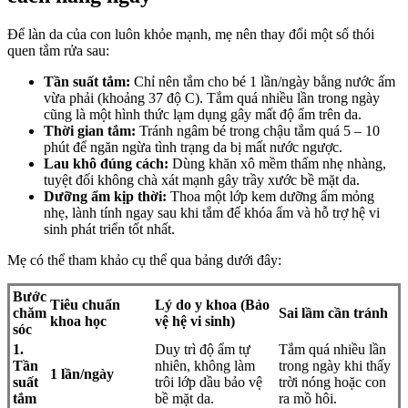
Để làn da của con luôn khỏe mạnh, mẹ nên thay đổi một số thói
quen tắm rửa sau:
Tần suất tắm:
Chỉ nên tắm cho bé 1 lần/ngày bằng nước ấm
vừa phải (khoảng 37 độ C). Tắm quá nhiều lần trong ngày
cũng là một hình thức lạm dụng gây mất độ ẩm trên da.
Thời gian tắm:
Tránh ngâm bé trong chậu tắm quá 5 – 10
phút để ngăn ngừa tình trạng da bị mất nước ngược.
Lau khô đúng cách:
Dùng khăn xô mềm thấm nhẹ nhàng,
tuyệt đối không chà xát mạnh gây trầy xước bề mặt da.
Dưỡng ẩm kịp thời:
Thoa một lớp kem dưỡng ẩm mỏng
nhẹ, lành tính ngay sau khi tắm để khóa ẩm và hỗ trợ hệ vi
sinh phát triển tốt nhất.
Mẹ có thể tham khảo cụ thể qua bảng dưới đây:
Bước
Tiêu chuẩn
Lý do y khoa (Bảo
chăm
Sai lầm cần tránh
khoa học
vệ hệ vi sinh)
sóc
1.
Duy trì độ ẩm tự
Tắm quá nhiều lần
Tần
nhiên, không làm
trong ngày khi thấy
1 lần/ngày
suất
trôi lớp dầu bảo vệ
trời nóng hoặc con
tắm
bề mặt da.
ra mồ hôi.