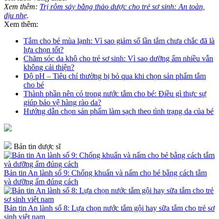
Xem thêm:
Trị rôm sảy bằng thảo dược cho trẻ sơ sinh: An toàn,
dịu nhẹ
.
Xem thêm:
Tắm cho bé mùa lạnh: Vì sao giảm số lần tắm chưa chắc đã là
lựa chọn tốt?
Chăm sóc da khô cho trẻ sơ sinh: Vì sao dưỡng ẩm nhiều vẫn
không cải thiện?
Độ pH – Tiêu chí thường bị bỏ qua khi chọn sản phẩm tắm
cho bé
Thành phần nên có trong nước tắm cho bé: Điều gì thực sự
giúp bảo vệ hàng rào da?
Hướng dẫn chọn sản phẩm làm sạch theo tình trạng da của bé
Bản tin dược sĩ
Bản tin An lành số 9: Chống khuẩn và nấm cho bé bằng cách tắm
và dưỡng ẩm đúng cách
Bản tin An lành số 8: Lựa chọn nước tắm gội hay sữa tắm cho trẻ sơ
sinh việt nam