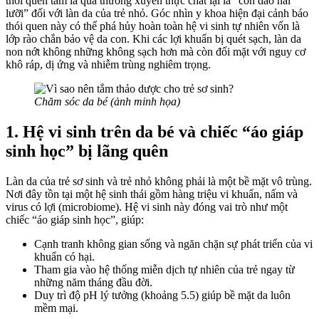
thói quen
tắm lá quá thường xuyên thực chất lại là “con dao hai
lưỡi” đối với làn da của trẻ nhỏ. Góc nhìn y khoa hiện đại cảnh báo
thói quen này có thể phá hủy hoàn toàn hệ vi sinh tự nhiên vốn là
lớp rào chắn bảo vệ da con. Khi các lợi khuẩn bị quét sạch, làn da
non nớt không những không sạch hơn mà còn đối mặt với nguy cơ
khô ráp, dị ứng và nhiễm trùng nghiêm trọng.
Chăm sóc da bé (ảnh minh họa)
1. Hệ vi sinh trên da bé và chiếc “áo giáp
sinh học” bị lãng quên
Làn da của trẻ sơ sinh và trẻ nhỏ không phải là một bề mặt vô trùng.
Nơi đây tồn tại một hệ sinh thái gồm hàng triệu vi khuẩn, nấm và
virus có lợi (microbiome). Hệ vi sinh này đóng vai trò như một
chiếc “áo giáp sinh học”, giúp:
Cạnh tranh không gian sống và ngăn chặn sự phát triển của vi
khuẩn có hại.
Tham gia vào hệ thống miễn dịch tự nhiên của trẻ ngay từ
những năm tháng đầu đời.
Duy trì độ pH lý tưởng (khoảng 5.5) giúp bề mặt da luôn
mềm mại.