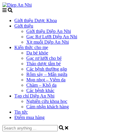
Giới thiệu Dược Khoa
Giới thiệu
Giới thiệu Diệp An Nhi
Gạc Rơ Lưỡi Diệp An Nhi
Xịt muỗi Diệp An Nhi
Kiến thức cho mẹ
Da bé khỏe
Gạc rơ lưỡi cho bé
Thảo dược tắm bé
Các bệnh thường gặp
Rôm sảy – Mẩn ngứa
Mụn nhọt – Viêm da
Chàm – Khô da
Các bệnh khác
Tạp chí Diệp An Nhi
Nghiên cứu khoa học
Cảm nhận khách hàng
Tin tức
Điểm mua hàng