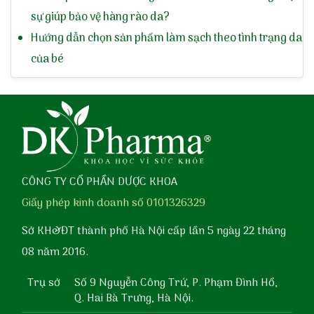
sự giúp bảo vệ hàng rào da?
Hướng dẫn chọn sản phẩm làm sạch theo tình trạng da
của bé
CÔNG TY CỔ PHẦN DƯỢC KHOA
Giấy phép kinh doanh số 0101326329
Sở KH&ĐT thành phố Hà Nội cấp lần 5 ngày 22 tháng
08 năm 2016.
Trụ sở
Số 9 Nguyễn Công Trứ, P. Phạm Đình Hổ,
Q. Hai Bà Trưng, Hà Nội.