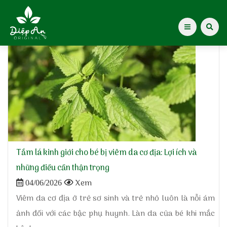
Home
»
Mụn nhọt - Viêm da
Giới thiệu Dược Khoa
Giới thiệu
Kiến thức cho mẹ
Tạp chí Diệp An Nhi
Tắm lá kinh giới cho bé bị viêm da cơ địa: Lợi ích và
những điều cần thận trọng
Tin tức
Xem
04/06/2026
Viêm da cơ địa ở trẻ sơ sinh và trẻ nhỏ luôn là nỗi ám
Điểm mua hàng
ảnh đối với các bậc phụ huynh. Làn da của bé khi mắc