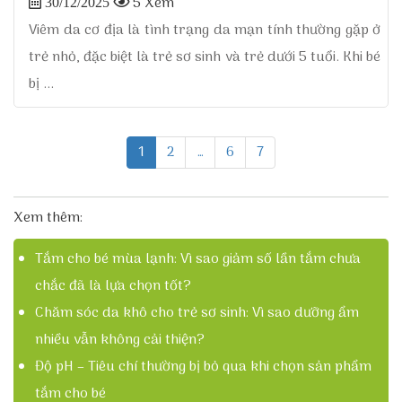
5 Xem
30/12/2025
Viêm da cơ địa là tình trạng da mạn tính thường gặp ở
trẻ nhỏ, đặc biệt là trẻ sơ sinh và trẻ dưới 5 tuổi. Khi bé
bị ...
1
2
…
6
7
Xem thêm:
Tắm cho bé mùa lạnh: Vì sao giảm số lần tắm chưa
chắc đã là lựa chọn tốt?
Chăm sóc da khô cho trẻ sơ sinh: Vì sao dưỡng ẩm
nhiều vẫn không cải thiện?
Độ pH – Tiêu chí thường bị bỏ qua khi chọn sản phẩm
tắm cho bé