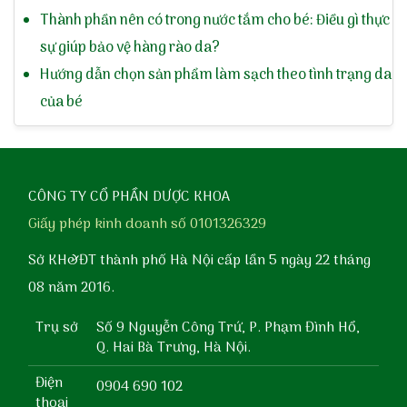
Thành phần nên có trong nước tắm cho bé: Điều gì thực
sự giúp bảo vệ hàng rào da?
Hướng dẫn chọn sản phẩm làm sạch theo tình trạng da
của bé
CÔNG TY CỔ PHẦN DƯỢC KHOA
Giấy phép kinh doanh số 0101326329
Sở KH&ĐT thành phố Hà Nội cấp lần 5 ngày 22 tháng
08 năm 2016.
Trụ sở
Số 9 Nguyễn Công Trứ, P. Phạm Đình Hổ,
Q. Hai Bà Trưng, Hà Nội.
Điện
0904 690 102
thoại