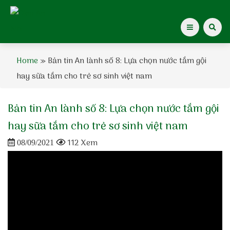
Home
»
Bản tin An lành số 8: Lựa chọn nước tắm gội
Giới thiệu Dược Khoa
hay sữa tắm cho trẻ sơ sinh việt nam
Giới thiệu
Bản tin An lành số 8: Lựa chọn nước tắm gội
Kiến thức cho mẹ
hay sữa tắm cho trẻ sơ sinh việt nam
112 Xem
08/09/2021
Tạp chí Diệp An Nhi
Tin tức
Điểm mua hàng