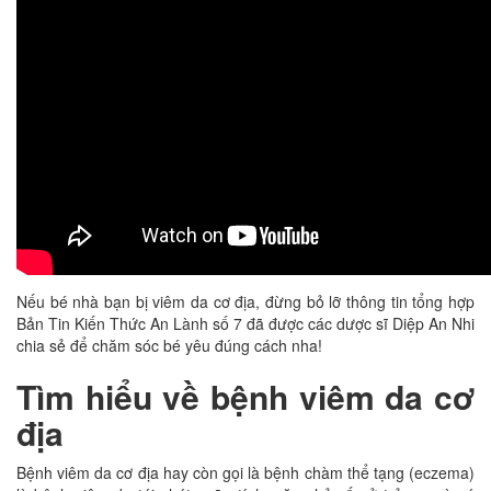
Nếu bé nhà bạn bị viêm da cơ địa, đừng bỏ lỡ thông tin tổng hợp
Bản Tin Kiến Thức An Lành số 7 đã được các dược sĩ Diệp An Nhi
chia sẻ để chăm sóc bé yêu đúng cách nha!
Tìm hiểu về bệnh viêm da cơ
địa
Bệnh viêm da cơ địa hay còn gọi là bệnh chàm thể tạng (eczema)