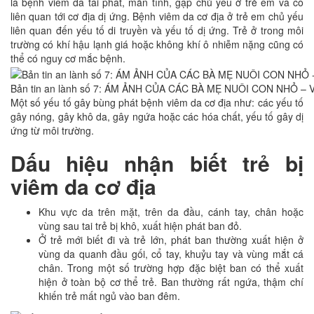
là bệnh viêm da tái phát, mãn tính, gặp chủ yếu ở trẻ em và có
liên quan tới cơ địa dị ứng. Bệnh viêm da cơ địa ở trẻ em chủ yếu
liên quan đến yếu tố di truyền và yếu tố dị ứng. Trẻ ở trong môi
trường có khí hậu lạnh giá hoặc không khí ô nhiễm nặng cũng có
thể có nguy cơ mắc bệnh.
Bản tin an lành số 7: ÁM ẢNH CỦA CÁC BÀ MẸ NUÔI CON NHỎ – 
Một số yếu tố gây bùng phát bệnh viêm da cơ địa như: các yếu tố
gây nóng, gây khô da, gây ngứa hoặc các hóa chất, yếu tố gây dị
ứng từ môi trường.
Dấu hiệu nhận biết trẻ bị
viêm da cơ địa
Khu vực da trên mặt, trên da đầu, cánh tay, chân hoặc
vùng sau tai trẻ bị khô, xuất hiện phát ban đỏ.
Ở trẻ mới biết đi và trẻ lớn, phát ban thường xuất hiện ở
vùng da quanh đầu gối, cổ tay, khuỷu tay và vùng mắt cá
chân. Trong một số trường hợp đặc biệt ban có thể xuất
hiện ở toàn bộ cơ thể trẻ. Ban thường rất ngứa, thậm chí
khiến trẻ mất ngủ vào ban đêm.