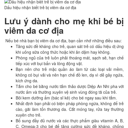
Dấu hiệu nhận biết trẻ bị viêm da cơ địa
Lưu ý dành cho mẹ khi bé bị
viêm da cơ địa
Nếu bé nhà bạn bị viêm da cơ địa, bạn cần nhớ những điều sau:
Tăng sức đề kháng cho trẻ, quan sát trẻ có dấu hiệu dị ứng
khi uống sữa công thức hoặc khi ăn dặm hay không.
Phòng ngủ của trẻ luôn phải thoáng mát, sạch sẽ, hạn chế
tiếp xúc với bụi bẩn và lông động vật.
Bạn nên cho trẻ mặc quần áo làm từ các loại vải mềm,
không có bụi vải và nên hạn chế đồ len, dạ vì dễ gây ngứa,
kích ứng da.
Tắm cho bé bằng nước tắm thảo dược Diệp An Nhi pha với
nước ấm và thường xuyên vệ sinh vùng đóng tã của trẻ.
Bôi kem dưỡng ẩm (bác sĩ kê) cho bé ngay sau khi tắm.
Nhất định bạn phải có biện pháp phòng ngừa, không để trẻ
cào, gãi làm tổn thương da. Cắt móng tay, rửa tay thường
xuyên cho trẻ.
Bổ sung đầy đủ nước và các thực phẩm giàu vitamin A, B,
C, Omega-3 cho bé để tăng cường sức đề kháng, chống