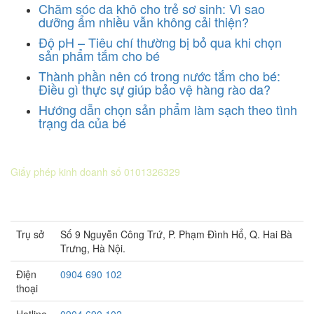
Chăm sóc da khô cho trẻ sơ sinh: Vì sao
dưỡng ẩm nhiều vẫn không cải thiện?
Độ pH – Tiêu chí thường bị bỏ qua khi chọn
sản phẩm tắm cho bé
Thành phần nên có trong nước tắm cho bé:
Điều gì thực sự giúp bảo vệ hàng rào da?
Hướng dẫn chọn sản phẩm làm sạch theo tình
trạng da của bé
CÔNG TY CỔ PHẦN DƯỢC KHOA
Giấy phép kinh doanh số 0101326329
Sở KH&ĐT thành phố Hà Nội cấp lần 5 ngày 22 tháng 08 năm
2016.
Trụ sở
Số 9 Nguyễn Công Trứ, P. Phạm Đình Hổ, Q. Hai Bà
Trưng, Hà Nội.
Điện
0904 690 102
thoại
Hotline
0904 690 102