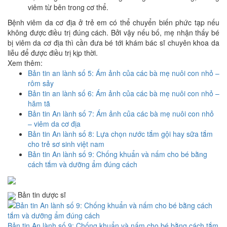
viêm từ bên trong cơ thể.
Bệnh viêm da cơ địa ở trẻ em có thể chuyển biến phức tạp nếu
không được điều trị đúng cách. Bởi vậy nếu bố, mẹ nhận thấy bé
bị viêm da cơ địa thì cần đưa bé tới khám bác sĩ chuyên khoa da
liễu để được điều trị kịp thời.
Xem thêm:
Bản tin an lành số 5: Ám ảnh của các bà mẹ nuôi con nhỏ –
rôm sảy
Bản tin an lành số 6: Ám ảnh của các bà mẹ nuôi con nhỏ –
hăm tã
Bản tin An lành số 7: Ám ảnh của các bà mẹ nuôi con nhỏ
– viêm da cơ địa
Bản tin An lành số 8: Lựa chọn nước tắm gội hay sữa tắm
cho trẻ sơ sinh việt nam
Bản tin An lành số 9: Chống khuẩn và nấm cho bé bằng
cách tắm và dưỡng ẩm đúng cách
Bản tin dược sĩ
Bản tin An lành số 9: Chống khuẩn và nấm cho bé bằng cách tắm