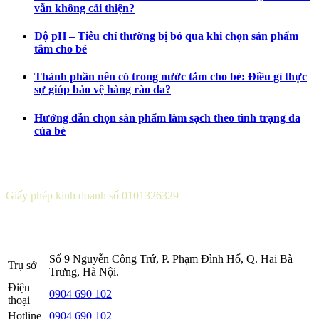
vẫn không cải thiện?
Độ pH – Tiêu chí thường bị bỏ qua khi chọn sản phẩm
tắm cho bé
Thành phần nên có trong nước tắm cho bé: Điều gì thực
sự giúp bảo vệ hàng rào da?
Hướng dẫn chọn sản phẩm làm sạch theo tình trạng da
của bé
CÔNG TY CỔ PHẦN DƯỢC KHOA
Giấy phép kinh doanh số 0101326329
Sở KH&ĐT thành phố Hà Nội cấp lần 5 ngày 22 tháng 08 năm
2016.
Số 9 Nguyễn Công Trứ, P. Phạm Đình Hổ, Q. Hai Bà
Trụ sở
Trưng, Hà Nội.
Điện
0904 690 102
thoại
Hotline
0904 690 102