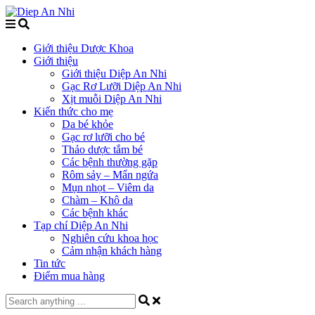
Giới thiệu Dược Khoa
Giới thiệu
Giới thiệu Diệp An Nhi
Gạc Rơ Lưỡi Diệp An Nhi
Xịt muỗi Diệp An Nhi
Kiến thức cho mẹ
Da bé khỏe
Gạc rơ lưỡi cho bé
Thảo dược tắm bé
Các bệnh thường gặp
Rôm sảy – Mẩn ngứa
Mụn nhọt – Viêm da
Chàm – Khô da
Các bệnh khác
Tạp chí Diệp An Nhi
Nghiên cứu khoa học
Cảm nhận khách hàng
Tin tức
Điểm mua hàng