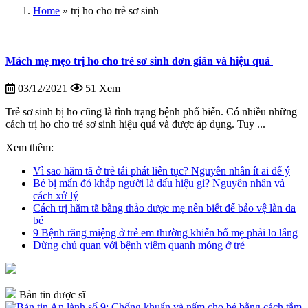
Home
»
trị ho cho trẻ sơ sinh
Mách mẹ mẹo trị ho cho trẻ sơ sinh đơn giản và hiệu quả
03/12/2021
51 Xem
Trẻ sơ sinh bị ho cũng là tình trạng bệnh phổ biến. Có nhiều những
cách trị ho cho trẻ sơ sinh hiệu quả và được áp dụng. Tuy ...
Xem thêm:
Vì sao hăm tã ở trẻ tái phát liên tục? Nguyên nhân ít ai để ý
Bé bị mẩn đỏ khắp người là dấu hiệu gì? Nguyên nhân và
cách xử lý
Cách trị hăm tã bằng thảo dược mẹ nên biết để bảo vệ làn da
bé
9 Bệnh răng miệng ở trẻ em thường khiến bố mẹ phải lo lắng
Đừng chủ quan với bệnh viêm quanh móng ở trẻ
Bản tin dược sĩ