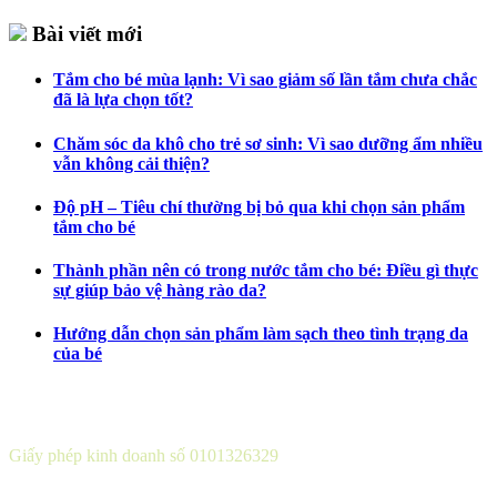
Bài viết mới
Tắm cho bé mùa lạnh: Vì sao giảm số lần tắm chưa chắc
đã là lựa chọn tốt?
Chăm sóc da khô cho trẻ sơ sinh: Vì sao dưỡng ẩm nhiều
vẫn không cải thiện?
Độ pH – Tiêu chí thường bị bỏ qua khi chọn sản phẩm
tắm cho bé
Thành phần nên có trong nước tắm cho bé: Điều gì thực
sự giúp bảo vệ hàng rào da?
Hướng dẫn chọn sản phẩm làm sạch theo tình trạng da
của bé
CÔNG TY CỔ PHẦN DƯỢC KHOA
Giấy phép kinh doanh số 0101326329
Sở KH&ĐT thành phố Hà Nội cấp lần 5 ngày 22 tháng 08 năm