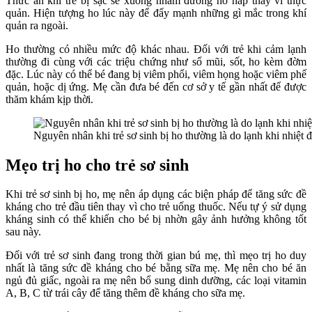
Thức ăn khi trẻ bị sặc sẽ xuống nhầm đường hô hấp thay vì thực
quản. Hiện tượng ho lúc này để đẩy mạnh những gì mắc trong khí
quản ra ngoài.
Ho thường có nhiều mức độ khác nhau. Đối với trẻ khi cảm lạnh
thường đi cùng với các triệu chứng như sổ mũi, sốt, ho kèm đờm
đặc. Lúc này có thể bé đang bị viêm phổi, viêm họng hoặc viêm phế
quản, hoặc dị ứng. Mẹ cần đưa bé đến cơ sở y tế gần nhất để được
thăm khám kịp thời.
Nguyên nhân khi trẻ sơ sinh bị ho thường là do lạnh khi nhiệt đ
Mẹo trị ho cho trẻ sơ sinh
Khi trẻ sơ sinh bị ho, mẹ nên áp dụng các biện pháp để tăng sức đề
kháng cho trẻ đầu tiên thay vì cho trẻ uống thuốc. Nếu tự ý sử dụng
kháng sinh có thể khiến cho bé bị nhờn gây ảnh hưởng không tốt
sau này.
Đối với trẻ sơ sinh đang trong thời gian bú mẹ, thì mẹo trị ho duy
nhất là tăng sức đề kháng cho bé bằng sữa mẹ. Mẹ nên cho bé ăn
ngủ đủ giấc, ngoài ra mẹ nên bổ sung dinh dưỡng, các loại vitamin
A, B, C từ trái cây để tăng thêm đề kháng cho sữa mẹ.