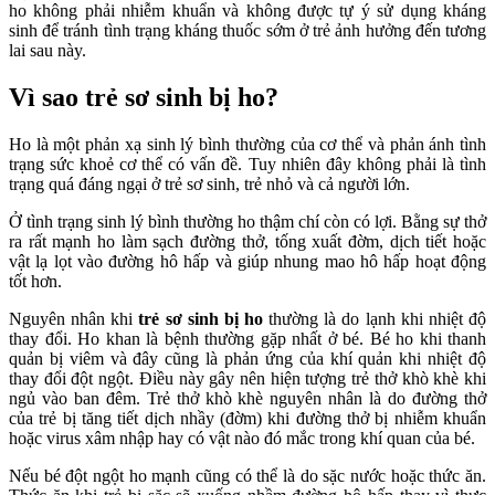
ho không phải nhiễm khuẩn và không được tự ý sử dụng kháng
sinh để tránh tình trạng kháng thuốc sớm ở trẻ ảnh hưởng đến tương
lai sau này.
Vì sao trẻ sơ sinh bị ho?
Ho là một phản xạ sinh lý bình thường của cơ thể và phản ánh tình
trạng sức khoẻ cơ thể có vấn đề. Tuy nhiên đây không phải là tình
trạng quá đáng ngại ở trẻ sơ sinh, trẻ nhỏ và cả người lớn.
Ở tình trạng sinh lý bình thường ho thậm chí còn có lợi. Bằng sự thở
ra rất mạnh ho làm sạch đường thở, tống xuất đờm, dịch tiết hoặc
vật lạ lọt vào đường hô hấp và giúp nhung mao hô hấp hoạt động
tốt hơn.
Nguyên nhân khi
trẻ sơ sinh bị ho
thường là do lạnh khi nhiệt độ
thay đổi. Ho khan là bệnh thường gặp nhất ở bé. Bé ho khi thanh
quản bị viêm và đây cũng là phản ứng của khí quản khi nhiệt độ
thay đổi đột ngột. Điều này gây nên hiện tượng trẻ thở khò khè khi
ngủ vào ban đêm. Trẻ thở khò khè nguyên nhân là do đường thở
của trẻ bị tăng tiết dịch nhầy (đờm) khi đường thở bị nhiễm khuẩn
hoặc virus xâm nhập hay có vật nào đó mắc trong khí quan của bé.
Nếu bé đột ngột ho mạnh cũng có thể là do sặc nước hoặc thức ăn.