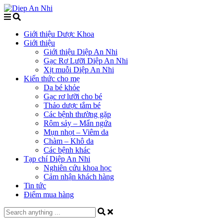
Giới thiệu Dược Khoa
Giới thiệu
Giới thiệu Diệp An Nhi
Gạc Rơ Lưỡi Diệp An Nhi
Xịt muỗi Diệp An Nhi
Kiến thức cho mẹ
Da bé khỏe
Gạc rơ lưỡi cho bé
Thảo dược tắm bé
Các bệnh thường gặp
Rôm sảy – Mẩn ngứa
Mụn nhọt – Viêm da
Chàm – Khô da
Các bệnh khác
Tạp chí Diệp An Nhi
Nghiên cứu khoa học
Cảm nhận khách hàng
Tin tức
Điểm mua hàng