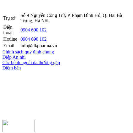
2016.
Số 9 Nguyễn Công Trứ, P. Phạm Đình Hổ, Q. Hai Bà
Trụ sở
Trưng, Hà Nội.
Điện
0904 690 102
thoại
Hotline
0904 690 102
Email
info@dkpharma.vn
Chính sách quy định chung
Diệp An nhi
Các bệnh ngoài da thường gặp
Điểm bán