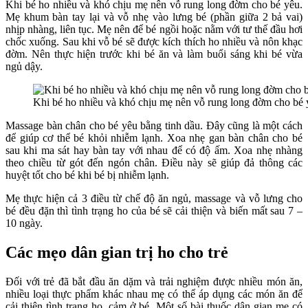
Khi bé ho nhiều và khó chịu mẹ nên vỗ rung long đờm cho bé yêu.
Mẹ khum bàn tay lại và vỗ nhẹ vào lưng bé (phần giữa 2 bả vai)
nhịp nhàng, liên tục. Mẹ nên để bé ngồi hoặc nằm với tư thế đầu hơi
chốc xuống. Sau khi vỗ bé sẽ được kích thích ho nhiều và nôn khạc
đờm. Nên thực hiện trước khi bé ăn và làm buổi sáng khi bé vừa
ngủ dậy.
Khi bé ho nhiều và khó chịu mẹ nên vỗ rung long đờm cho bé 
Massage bàn chân cho bé yêu bằng tinh dầu. Đây cũng là một cách
để giúp cơ thể bé khỏi nhiễm lạnh. Xoa nhẹ gan bàn chân cho bé
sau khi ma sát hay bàn tay với nhau để có độ ấm. Xoa nhẹ nhàng
theo chiều từ gót đến ngón chân. Điều này sẽ giúp đả thông các
huyệt tốt cho bé khi bé bị nhiễm lạnh.
Mẹ thực hiện cả 3 điều từ chế độ ăn ngủ, massage và vỗ lưng cho
bé đều đặn thì tình trạng ho của bé sẽ cải thiện và biến mất sau 7 –
10 ngày.
Các mẹo dân gian trị ho cho trẻ
Đối với trẻ đã bắt đầu ăn dặm và trải nghiệm được nhiều món ăn,
nhiều loại thực phẩm khác nhau mẹ có thể áp dụng các món ăn để
cải thiện tình trạng ho, cảm ở bé. Một số bài thuốc dân gian mẹ có