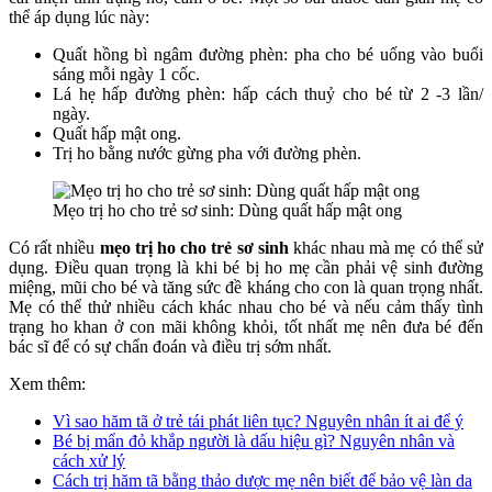
thể áp dụng lúc này:
Quất hồng bì ngâm đường phèn: pha cho bé uống vào buổi
sáng mỗi ngày 1 cốc.
Lá hẹ hấp đường phèn: hấp cách thuỷ cho bé từ 2 -3 lần/
ngày.
Quất hấp mật ong.
Trị ho bằng nước gừng pha với đường phèn.
Mẹo trị ho cho trẻ sơ sinh: Dùng quất hấp mật ong
Có rất nhiều
mẹo trị ho cho trẻ sơ sinh
khác nhau mà mẹ có thể sử
dụng. Điều quan trọng là khi bé bị ho mẹ cần phải vệ sinh đường
miệng, mũi cho bé và tăng sức đề kháng cho con là quan trọng nhất.
Mẹ có thể thử nhiều cách khác nhau cho bé và nếu cảm thấy tình
trạng ho khan ở con mãi không khỏi, tốt nhất mẹ nên đưa bé đến
bác sĩ để có sự chẩn đoán và điều trị sớm nhất.
Xem thêm:
Vì sao hăm tã ở trẻ tái phát liên tục? Nguyên nhân ít ai để ý
Bé bị mẩn đỏ khắp người là dấu hiệu gì? Nguyên nhân và
cách xử lý
Cách trị hăm tã bằng thảo dược mẹ nên biết để bảo vệ làn da