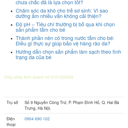
chưa chắc đã là lựa chọn tốt?
Chăm sóc da khô cho trẻ sơ sinh: Vì sao
dưỡng ẩm nhiều vẫn không cải thiện?
Độ pH – Tiêu chí thường bị bỏ qua khi chọn
sản phẩm tắm cho bé
Thành phần nên có trong nước tắm cho bé:
Điều gì thực sự giúp bảo vệ hàng rào da?
Hướng dẫn chọn sản phẩm làm sạch theo tình
trạng da của bé
CÔNG TY CỔ PHẦN DƯỢC KHOA
Giấy phép kinh doanh số 0101326329
Sở KH&ĐT thành phố Hà Nội cấp lần 5 ngày 22 tháng 08 năm
2016.
Trụ sở
Số 9 Nguyễn Công Trứ, P. Phạm Đình Hổ, Q. Hai Bà
Trưng, Hà Nội.
Điện
0904 690 102
thoại