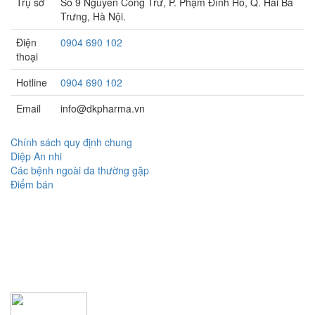
Trụ sở
Số 9 Nguyễn Công Trứ, P. Phạm Đình Hổ, Q. Hai Bà
Trưng, Hà Nội.
Điện
0904 690 102
thoại
Hotline
0904 690 102
Email
info@dkpharma.vn
Chính sách quy định chung
Diệp An nhi
Các bệnh ngoài da thường gặp
Điểm bán