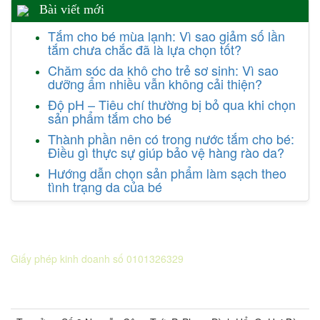
Bài viết mới
Tắm cho bé mùa lạnh: Vì sao giảm số lần
tắm chưa chắc đã là lựa chọn tốt?
Chăm sóc da khô cho trẻ sơ sinh: Vì sao
dưỡng ẩm nhiều vẫn không cải thiện?
Độ pH – Tiêu chí thường bị bỏ qua khi chọn
sản phẩm tắm cho bé
Thành phần nên có trong nước tắm cho bé:
Điều gì thực sự giúp bảo vệ hàng rào da?
Hướng dẫn chọn sản phẩm làm sạch theo
tình trạng da của bé
CÔNG TY CỔ PHẦN DƯỢC KHOA
Giấy phép kinh doanh số 0101326329
Sở KH&ĐT thành phố Hà Nội cấp lần 5 ngày 22 tháng 08 năm
2016.