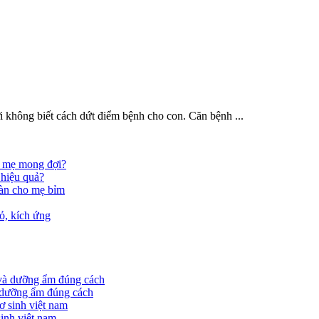
i không biết cách dứt điểm bệnh cho con. Căn bệnh ...
u mẹ mong đợi?
 hiệu quả?
oàn cho mẹ bỉm
ỏ, kích ứng
à dưỡng ẩm đúng cách
sinh việt nam