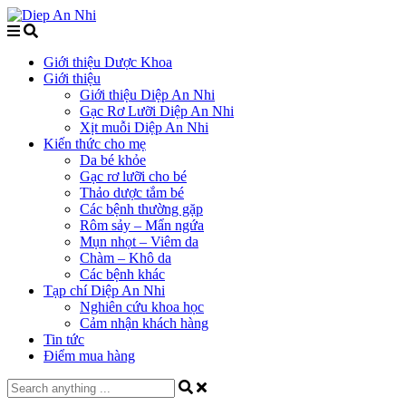
Giới thiệu Dược Khoa
Giới thiệu
Giới thiệu Diệp An Nhi
Gạc Rơ Lưỡi Diệp An Nhi
Xịt muỗi Diệp An Nhi
Kiến thức cho mẹ
Da bé khỏe
Gạc rơ lưỡi cho bé
Thảo dược tắm bé
Các bệnh thường gặp
Rôm sảy – Mẩn ngứa
Mụn nhọt – Viêm da
Chàm – Khô da
Các bệnh khác
Tạp chí Diệp An Nhi
Nghiên cứu khoa học
Cảm nhận khách hàng
Tin tức
Điểm mua hàng