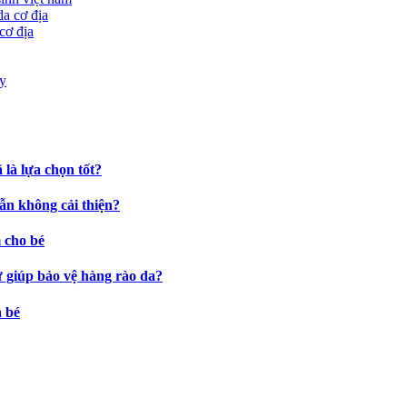
cơ địa
là lựa chọn tốt?
ẫn không cải thiện?
 cho bé
ự giúp bảo vệ hàng rào da?
a bé