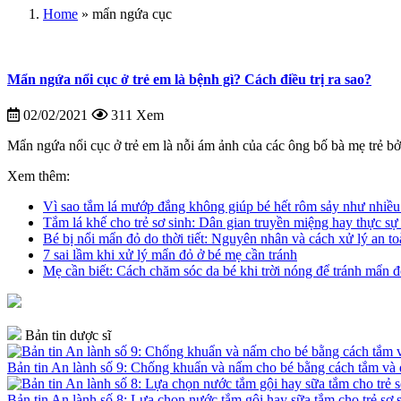
Home
»
mẩn ngứa cục
Mẩn ngứa nổi cục ở trẻ em là bệnh gì? Cách điều trị ra sao?
02/02/2021
311 Xem
Mẩn ngứa nổi cục ở trẻ em là nỗi ám ảnh của các ông bố bà mẹ trẻ bở
Xem thêm:
Vì sao tắm lá mướp đắng không giúp bé hết rôm sảy như nhiề
Tắm lá khế cho trẻ sơ sinh: Dân gian truyền miệng hay thực sự
Bé bị nổi mẩn đỏ do thời tiết: Nguyên nhân và cách xử lý an t
7 sai lầm khi xử lý mẩn đỏ ở bé mẹ cần tránh
Mẹ cần biết: Cách chăm sóc da bé khi trời nóng để tránh mẩn đ
Bản tin dược sĩ
Bản tin An lành số 9: Chống khuẩn và nấm cho bé bằng cách tắm v
Bản tin An lành số 8: Lựa chọn nước tắm gội hay sữa tắm cho trẻ sơ 