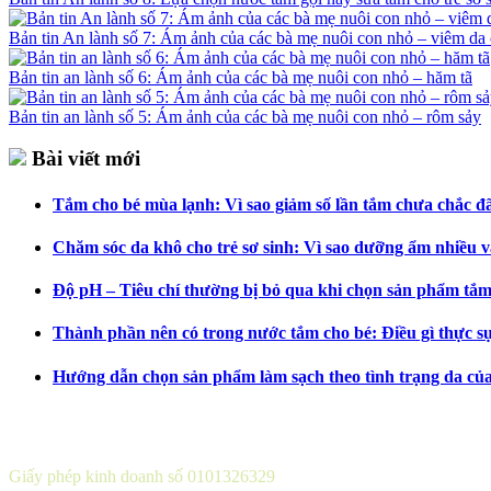
Bản tin An lành số 7: Ám ảnh của các bà mẹ nuôi con nhỏ – viêm da 
Bản tin an lành số 6: Ám ảnh của các bà mẹ nuôi con nhỏ – hăm tã
Bản tin an lành số 5: Ám ảnh của các bà mẹ nuôi con nhỏ – rôm sảy
Bài viết mới
Tắm cho bé mùa lạnh: Vì sao giảm số lần tắm chưa chắc đã 
Chăm sóc da khô cho trẻ sơ sinh: Vì sao dưỡng ẩm nhiều v
Độ pH – Tiêu chí thường bị bỏ qua khi chọn sản phẩm tắm
Thành phần nên có trong nước tắm cho bé: Điều gì thực s
Hướng dẫn chọn sản phẩm làm sạch theo tình trạng da củ
CÔNG TY CỔ PHẦN DƯỢC KHOA
Giấy phép kinh doanh số 0101326329