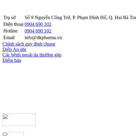
Sở KH&ĐT thành phố Hà Nội cấp lần 5 ngày 22 tháng 08 năm 2016
Trụ sở
Số 9 Nguyễn Công Trứ, P. Phạm Đình Hổ, Q. Hai Bà Trư
Điện thoại
0904 690 102
Hotline
0904 690 102
Email
info@dkpharma.vn
Chính sách quy định chung
Diệp An nhi
Các bệnh ngoài da thường gặp
Điểm bán