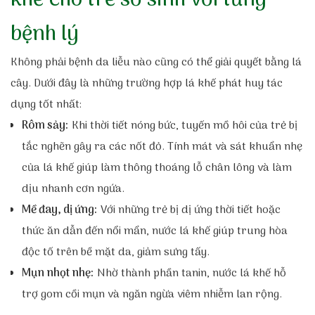
khế cho trẻ sơ sinh với từng
bệnh lý
Không phải bệnh da liễu nào cũng có thể giải quyết bằng lá
cây. Dưới đây là những trường hợp lá khế phát huy tác
dụng tốt nhất:
Rôm sảy:
Khi thời tiết nóng bức, tuyến mồ hôi của trẻ bị
tắc nghẽn gây ra các nốt đỏ. Tính mát và sát khuẩn nhẹ
của lá khế giúp làm thông thoáng lỗ chân lông và làm
dịu nhanh cơn ngứa.
Mề đay, dị ứng:
Với những trẻ bị dị ứng thời tiết hoặc
thức ăn dẫn đến nổi mẩn, nước lá khế giúp trung hòa
độc tố trên bề mặt da, giảm sưng tấy.
Mụn nhọt nhẹ:
Nhờ thành phần tanin, nước lá khế hỗ
trợ gom cồi mụn và ngăn ngừa viêm nhiễm lan rộng.