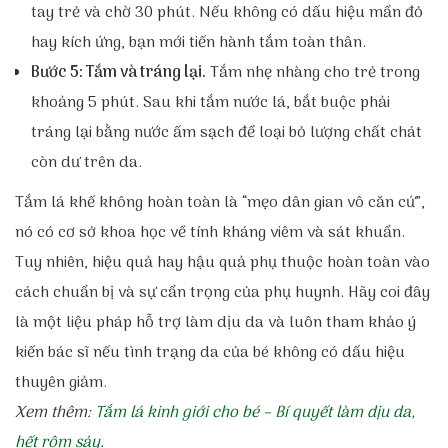
tay trẻ và chờ 30 phút. Nếu không có dấu hiệu mẩn đỏ
hay kích ứng, bạn mới tiến hành tắm toàn thân.
Bước 5: Tắm và tráng lại.
Tắm nhẹ nhàng cho trẻ trong
khoảng 5 phút. Sau khi tắm nước lá, bắt buộc phải
tráng lại bằng nước ấm sạch để loại bỏ lượng chất chát
còn dư trên da.
Tắm lá khế không hoàn toàn là “mẹo dân gian vô căn cứ”,
nó có cơ sở khoa học về tính kháng viêm và sát khuẩn.
Tuy nhiên, hiệu quả hay hậu quả phụ thuộc hoàn toàn vào
cách chuẩn bị và sự cẩn trọng của phụ huynh. Hãy coi đây
là một liệu pháp hỗ trợ làm dịu da và luôn tham khảo ý
kiến bác sĩ nếu tình trạng da của bé không có dấu hiệu
thuyên giảm.
Xem thêm:
Tắm lá kinh giới cho bé – Bí quyết làm dịu da,
hết rôm sảy
.