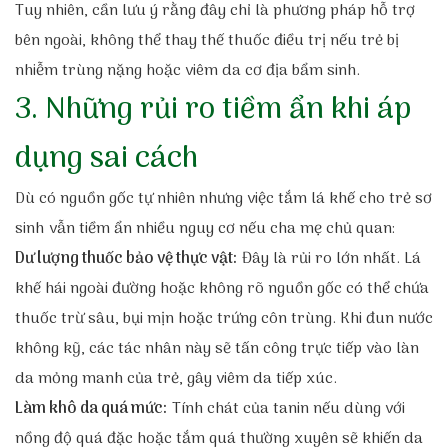
Tuy nhiên, cần lưu ý rằng đây chỉ là phương pháp hỗ trợ
bên ngoài, không thể thay thế thuốc điều trị nếu trẻ bị
nhiễm trùng nặng hoặc viêm da cơ địa bẩm sinh.
3. Những rủi ro tiềm ẩn khi áp
dụng sai cách
Dù có nguồn gốc tự nhiên nhưng việc tắm lá khế cho trẻ sơ
sinh vẫn tiềm ẩn nhiều nguy cơ nếu cha mẹ chủ quan:
Dư lượng thuốc bảo vệ thực vật:
Đây là rủi ro lớn nhất. Lá
khế hái ngoài đường hoặc không rõ nguồn gốc có thể chứa
thuốc trừ sâu, bụi mịn hoặc trứng côn trùng. Khi đun nước
không kỹ, các tác nhân này sẽ tấn công trực tiếp vào làn
da mỏng manh của trẻ, gây viêm da tiếp xúc.
Làm khô da quá mức:
Tính chát của tanin nếu dùng với
nồng độ quá đặc hoặc tắm quá thường xuyên sẽ khiến da