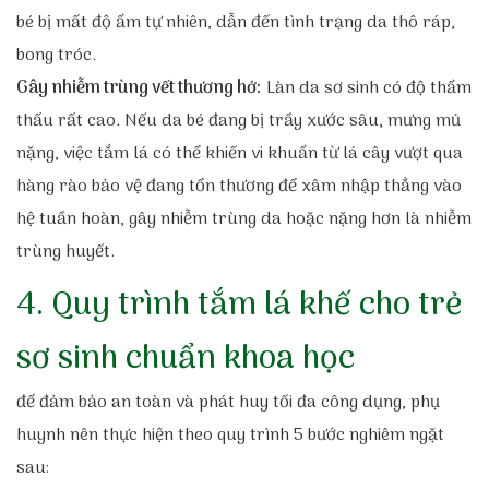
bé bị mất độ ẩm tự nhiên, dẫn đến tình trạng da thô ráp,
bong tróc.
Gây nhiễm trùng vết thương hở:
Làn da sơ sinh có độ thẩm
thấu rất cao
.
Nếu da bé đang bị trầy xước sâu, mưng mủ
nặng, việc tắm lá có thể khiến vi khuẩn từ lá cây vượt qua
hàng rào bảo vệ đang tổn thương để xâm nhập thẳng vào
hệ tuần hoàn, gây nhiễm trùng da hoặc nặng hơn là nhiễm
trùng huyết.
4. Quy trình tắm lá khế cho trẻ
sơ sinh chuẩn khoa học
để đảm bảo an toàn và phát huy tối đa công dụng, phụ
huynh nên thực hiện theo quy trình 5 bước nghiêm ngặt
sau: