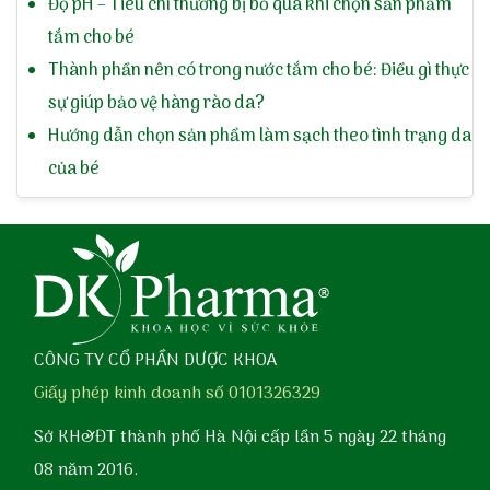
Độ pH – Tiêu chí thường bị bỏ qua khi chọn sản phẩm
tắm cho bé
Thành phần nên có trong nước tắm cho bé: Điều gì thực
sự giúp bảo vệ hàng rào da?
Hướng dẫn chọn sản phẩm làm sạch theo tình trạng da
của bé
CÔNG TY CỔ PHẦN DƯỢC KHOA
Giấy phép kinh doanh số 0101326329
Sở KH&ĐT thành phố Hà Nội cấp lần 5 ngày 22 tháng
08 năm 2016.