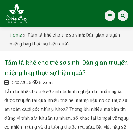
Home
»
Tắm lá khế cho trẻ sơ sinh: Dân gian truyền
Giới thiệu Dược Khoa
miệng hay thực sự hiệu quả?
Giới thiệu
Tắm lá khế cho trẻ sơ sinh: Dân gian truyền
Kiến thức cho mẹ
miệng hay thực sự hiệu quả?
6 Xem
15/05/2026
Tạp chí Diệp An Nhi
Tắm lá khế cho trẻ sơ sinh là kinh nghiệm trị mẩn ngứa
được truyền tai qua nhiều thế hệ, nhưng liệu nó có thực sự
Tin tức
an toàn dưới góc nhìn y khoa? Trong khi nhiều mẹ bỉm tin
Điểm mua hàng
dùng vì tính sát khuẩn tự nhiên, số khác lại lo ngại về nguy
cơ nhiễm trùng và dư lượng thuốc trừ sâu. Bài viết này sẽ