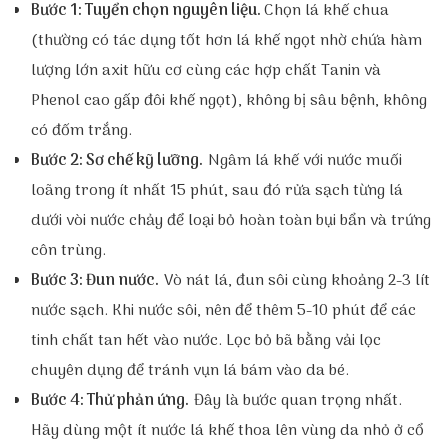
Bước 1: Tuyển chọn nguyên liệu.
Chọn lá khế chua
(thường có tác dụng tốt hơn lá khế ngọt
nhờ chứa hàm
lượng lớn axit hữu cơ cùng các hợp chất Tanin và
Phenol cao gấp đôi khế ngọt
), không bị sâu bệnh, không
có đốm trắng.
Bước 2: Sơ chế kỹ lưỡng.
Ngâm lá khế với nước muối
loãng trong ít nhất 15 phút, sau đó rửa sạch từng lá
dưới vòi nước chảy để loại bỏ hoàn toàn bụi bẩn và trứng
côn trùng.
Bước 3: Đun nước.
Vò nát lá, đun sôi cùng khoảng 2-3 lít
nước sạch. Khi nước sôi, nên để thêm 5-10 phút để các
tinh chất tan hết vào nước. Lọc bỏ bã bằng vải lọc
chuyên dụng để tránh vụn lá bám vào da bé.
Bước 4: Thử phản ứng.
Đây là bước quan trọng nhất.
Hãy dùng một ít nước lá khế thoa lên vùng da nhỏ ở cổ