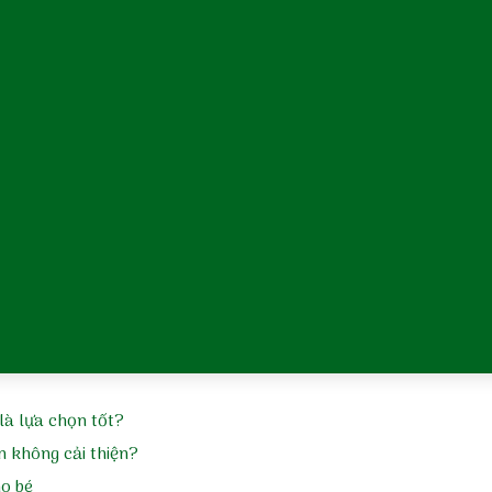
tắm và dưỡng ẩm đúng cách
ẻ sơ sinh việt nam
m da cơ địa
m tã
m sảy
là lựa chọn tốt?
n không cải thiện?
ho bé