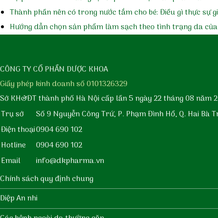
Thành phần nên có trong nước tắm cho bé: Điều gì thực sự 
Hướng dẫn chọn sản phẩm làm sạch theo tình trạng da của
CÔNG TY CỔ PHẦN DƯỢC KHOA
Giấy phép kinh doanh số 0101326329
Sở KH&ĐT thành phố Hà Nội cấp lần 5 ngày 22 tháng 08 năm 2
Trụ sở
Số 9 Nguyễn Công Trứ, P. Phạm Đình Hổ, Q. Hai Bà T
Điện thoại
0904 690 102
Hotline
0904 690 102
Email
info@dkpharma.vn
Chính sách quy định chung
Diệp An nhi