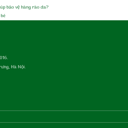
giúp bảo vệ hàng rào da?
 bé
016.
rưng, Hà Nội.