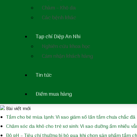
Chàm – Khô da
Bản tin dược sĩ
Các bệnh khác
Bản tin An lành số 9: Chống khuẩn và nấm cho bé bằng cách 
Tạp chí Diệp An Nhi
Bản tin An lành số 8: Lựa chọn nước tắm gội hay sữa tắm cho tr
Nghiên cứu khoa học
Cảm nhận khách hàng
Bản tin An lành số 7: Ám ảnh của các bà mẹ nuôi con nhỏ – viê
Tin tức
Bản tin an lành số 6: Ám ảnh của các bà mẹ nuôi con nhỏ – hă
Điểm mua hàng
Bản tin an lành số 5: Ám ảnh của các bà mẹ nuôi con nhỏ – rô
Bài viết mới
Tắm cho bé mùa lạnh: Vì sao giảm số lần tắm chưa chắc đã 
Chăm sóc da khô cho trẻ sơ sinh: Vì sao dưỡng ẩm nhiều vẫ
Độ pH – Tiêu chí thường bị bỏ qua khi chọn sản phẩm tắm c