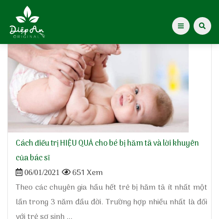
Home
»
cách nhận biết hăm tã
Giới thiệu Dược Khoa
Giới thiệu
Kiến thức cho mẹ
Tạp chí Diệp An Nhi
Cách điều trị HIỆU QUẢ cho bé bị hăm tã và lời khuyên
của bác sĩ
Tin tức
651 Xem
06/01/2021
Theo các chuyên gia hầu hết trẻ bị hăm tã ít nhất một
Điểm mua hàng
lần trong 3 năm đầu đời. Trường hợp nhiều nhất là đối
với trẻ sơ sinh ...