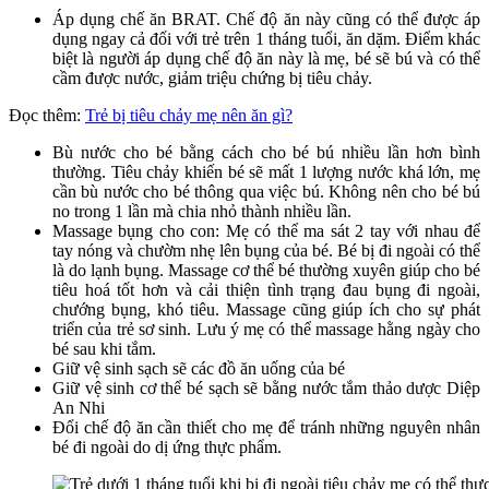
Áp dụng chế ăn BRAT. Chế độ ăn này cũng có thể được áp
dụng ngay cả đối với trẻ trên 1 tháng tuổi, ăn dặm. Điểm khác
biệt là người áp dụng chế độ ăn này là mẹ, bé sẽ bú và có thể
cầm được nước, giảm triệu chứng bị tiêu chảy.
Đọc thêm:
Trẻ bị tiêu chảy mẹ nên ăn gì?
Bù nước cho bé bằng cách cho bé bú nhiều lần hơn bình
thường. Tiêu chảy khiến bé sẽ mất 1 lượng nước khá lớn, mẹ
cần bù nước cho bé thông qua việc bú. Không nên cho bé bú
no trong 1 lần mà chia nhỏ thành nhiều lần.
Massage bụng cho con: Mẹ có thể ma sát 2 tay với nhau để
tay nóng và chườm nhẹ lên bụng của bé. Bé bị đi ngoài có thể
là do lạnh bụng. Massage cơ thể bé thường xuyên giúp cho bé
tiêu hoá tốt hơn và cải thiện tình trạng đau bụng đi ngoài,
chướng bụng, khó tiêu. Massage cũng giúp ích cho sự phát
triển của trẻ sơ sinh. Lưu ý mẹ có thể massage hằng ngày cho
bé sau khi tắm.
Giữ vệ sinh sạch sẽ các đồ ăn uống của bé
Giữ vệ sinh cơ thể bé sạch sẽ bằng nước tắm thảo dược Diệp
An Nhi
Đổi chế độ ăn cần thiết cho mẹ để tránh những nguyên nhân
bé đi ngoài do dị ứng thực phẩm.