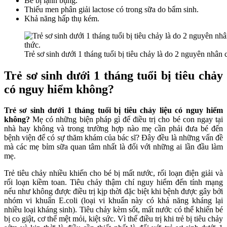
Bé bị lạnh bụng.
Thiếu men phân giải lactose có trong sữa do bẩm sinh.
Khả năng hấp thụ kém.
Trẻ sơ sinh dưới 1 tháng tuổi bị tiêu chảy là do 2 nguyên nhâ
Trẻ sơ sinh dưới 1 tháng tuổi bị tiêu chảy
có nguy hiểm không?
Trẻ sơ sinh dưới 1 tháng tuổi bị tiêu chảy liệu có nguy hiểm
không?
Mẹ có những biện pháp gì để điều trị cho bé con ngay tại
nhà hay không và trong trường hợp nào mẹ cần phải đưa bé đến
bệnh viện để có sự thăm khám của bác sĩ? Đây đều là những vấn đề
mà các mẹ bỉm sữa quan tâm nhất là đối với những ai lần đầu làm
mẹ.
Trẻ tiêu chảy nhiều khiến cho bé bị mất nước, rối loạn điện giải và
rối loạn kiềm toan. Tiêu chảy thậm chí nguy hiểm đến tính mạng
nếu như không được điều trị kịp thời đặc biệt khi bệnh được gây bởi
nhóm vi khuẩn E.coli (loại vi khuẩn này có khả năng kháng lại
nhiều loại kháng sinh). Tiêu chảy kèm sốt, mất nước có thể khiến bé
bị co giật, cơ thể mệt mỏi, kiệt sức. Vì thế điều trị khi trẻ bị tiêu chảy