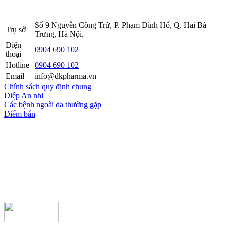
2016.
Số 9 Nguyễn Công Trứ, P. Phạm Đình Hổ, Q. Hai Bà
Trụ sở
Trưng, Hà Nội.
Điện
0904 690 102
thoại
Hotline
0904 690 102
Email
info@dkpharma.vn
Chính sách quy định chung
Diệp An nhi
Các bệnh ngoài da thường gặp
Điểm bán