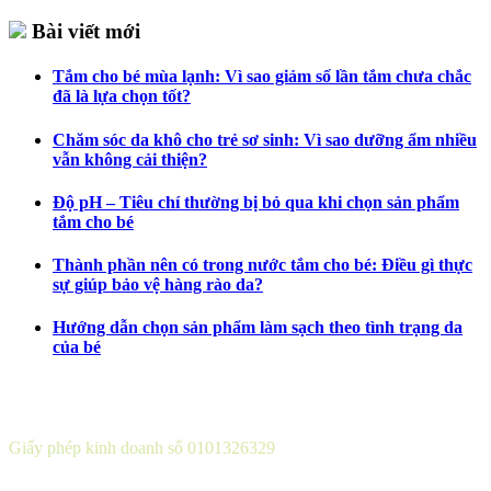
Bài viết mới
Tắm cho bé mùa lạnh: Vì sao giảm số lần tắm chưa chắc
đã là lựa chọn tốt?
Chăm sóc da khô cho trẻ sơ sinh: Vì sao dưỡng ẩm nhiều
vẫn không cải thiện?
Độ pH – Tiêu chí thường bị bỏ qua khi chọn sản phẩm
tắm cho bé
Thành phần nên có trong nước tắm cho bé: Điều gì thực
sự giúp bảo vệ hàng rào da?
Hướng dẫn chọn sản phẩm làm sạch theo tình trạng da
của bé
CÔNG TY CỔ PHẦN DƯỢC KHOA
Giấy phép kinh doanh số 0101326329
Sở KH&ĐT thành phố Hà Nội cấp lần 5 ngày 22 tháng 08 năm