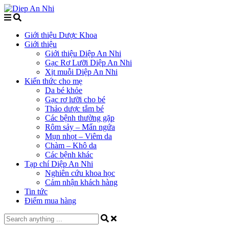
Giới thiệu Dược Khoa
Giới thiệu
Giới thiệu Diệp An Nhi
Gạc Rơ Lưỡi Diệp An Nhi
Xịt muỗi Diệp An Nhi
Kiến thức cho mẹ
Da bé khỏe
Gạc rơ lưỡi cho bé
Thảo dược tắm bé
Các bệnh thường gặp
Rôm sảy – Mẩn ngứa
Mụn nhọt – Viêm da
Chàm – Khô da
Các bệnh khác
Tạp chí Diệp An Nhi
Nghiên cứu khoa học
Cảm nhận khách hàng
Tin tức
Điểm mua hàng