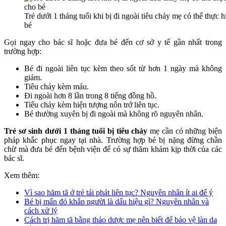
Trẻ dưới 1 tháng tuổi khi bị đi ngoài tiêu chảy mẹ có thể thực
bé
Gọi ngay cho bác sĩ hoặc đưa bé đến cơ sở y tế gần nhất trong
trường hợp:
Bé đi ngoài liên tục kèm theo sốt từ hơn 1 ngày mà không
giảm.
Tiêu chảy kèm máu.
Đi ngoài hơn 8 lần trong 8 tiếng đồng hồ.
Tiêu chảy kèm hiện tượng nôn trớ liên tục.
Bé thường xuyên bị đi ngoài mà không rõ nguyên nhân.
Trẻ sơ sinh dưới 1 tháng tuổi bị tiêu chảy
mẹ cần có những biện
pháp khắc phục ngay tại nhà. Trường hợp bé bị nặng đừng chần
chừ mà đưa bé đến bệnh viện để có sự thăm khám kịp thời của các
bác sĩ.
Xem thêm:
Vì sao hăm tã ở trẻ tái phát liên tục? Nguyên nhân ít ai để ý
Bé bị mẩn đỏ khắp người là dấu hiệu gì? Nguyên nhân và
cách xử lý
Cách trị hăm tã bằng thảo dược mẹ nên biết để bảo vệ làn da