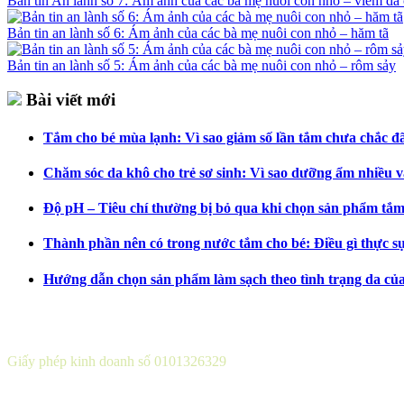
Bản tin An lành số 7: Ám ảnh của các bà mẹ nuôi con nhỏ – viêm da 
Bản tin an lành số 6: Ám ảnh của các bà mẹ nuôi con nhỏ – hăm tã
Bản tin an lành số 5: Ám ảnh của các bà mẹ nuôi con nhỏ – rôm sảy
Bài viết mới
Tắm cho bé mùa lạnh: Vì sao giảm số lần tắm chưa chắc đã 
Chăm sóc da khô cho trẻ sơ sinh: Vì sao dưỡng ẩm nhiều v
Độ pH – Tiêu chí thường bị bỏ qua khi chọn sản phẩm tắm
Thành phần nên có trong nước tắm cho bé: Điều gì thực s
Hướng dẫn chọn sản phẩm làm sạch theo tình trạng da củ
CÔNG TY CỔ PHẦN DƯỢC KHOA
Giấy phép kinh doanh số 0101326329
Sở KH&ĐT thành phố Hà Nội cấp lần 5 ngày 22 tháng 08 năm 2016