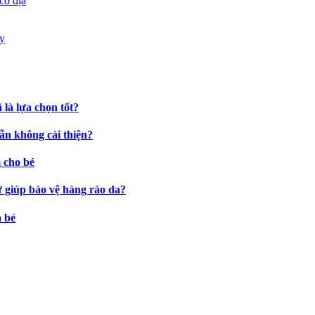
cơ địa
là lựa chọn tốt?
ẫn không cải thiện?
 cho bé
ự giúp bảo vệ hàng rào da?
a bé
.