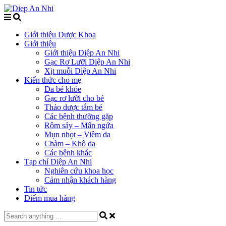
Giới thiệu Dược Khoa
Giới thiệu
Giới thiệu Diệp An Nhi
Gạc Rơ Lưỡi Diệp An Nhi
Xịt muỗi Diệp An Nhi
Kiến thức cho mẹ
Da bé khỏe
Gạc rơ lưỡi cho bé
Thảo dược tắm bé
Các bệnh thường gặp
Rôm sảy – Mẩn ngứa
Mụn nhọt – Viêm da
Chàm – Khô da
Các bệnh khác
Tạp chí Diệp An Nhi
Nghiên cứu khoa học
Cảm nhận khách hàng
Tin tức
Điểm mua hàng