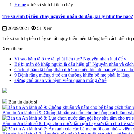
Home
»
trẻ sơ sinh bị tiêu chảy
Trẻ sơ sinh bị tiêu chảy nguyên nhân do đâu, xử lý như thế nào?
20/09/2021
51 Xem
Trẻ sơ sinh bị tiêu chảy sẽ rất nguy hiểm nếu không biết cách điều trị đ
Xem thêm:
Vì sao hăm tã ở trẻ tái phát liên tục? Nguyên nhân ít ai để ý
Bé bị mẩn đỏ khắp người là dấu hiệu gì? Nguyên nhân và cách
Cách trị hăm tã bằng thảo dược mẹ nên biết để bảo vệ làn da b
9 Bệnh răng miệng ở trẻ em thường khiến bố mẹ phải lo lắng
Đừng chủ quan với bệnh viêm quanh móng ở trẻ
Bản tin dược sĩ
Bản tin An lành số 9: Chống khuẩn và nấm cho bé bằng cách tắm v
Bản tin An lành số 8: Lựa chọn nước tắm gội hay sữa tắm cho trẻ sơ 