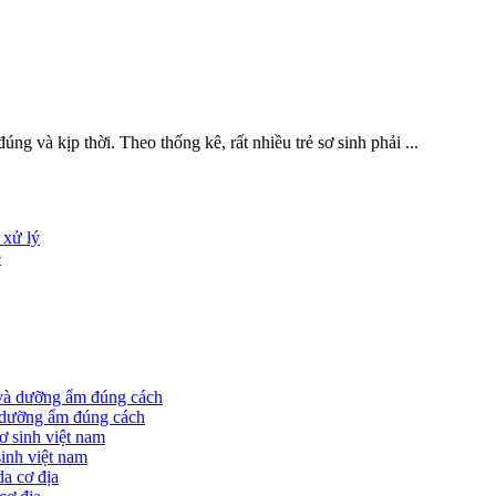
úng và kịp thời. Theo thống kê, rất nhiều trẻ sơ sinh phải ...
 xử lý
é
à dưỡng ẩm đúng cách
sinh việt nam