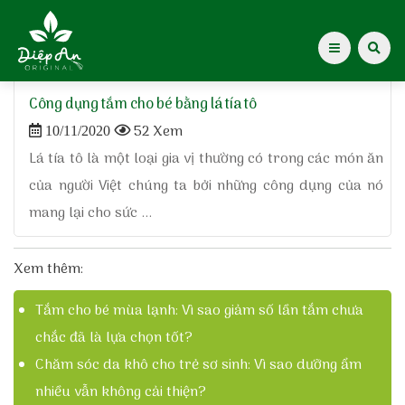
Home
»
lá tía tô trị rôm sảy
Công dụng tắm cho bé bằng lá tía tô
Giới thiệu Dược Khoa
52 Xem
10/11/2020
Lá tía tô là một loại gia vị thường có trong các món ăn
Giới thiệu
của người Việt chúng ta bởi những công dụng của nó
mang lại cho sức ...
Kiến thức cho mẹ
Tạp chí Diệp An Nhi
Xem thêm:
Tắm cho bé mùa lạnh: Vì sao giảm số lần tắm chưa
Tin tức
chắc đã là lựa chọn tốt?
Điểm mua hàng
Chăm sóc da khô cho trẻ sơ sinh: Vì sao dưỡng ẩm
nhiều vẫn không cải thiện?