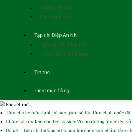
Chàm – Khô da
Bản tin dược sĩ
Các bệnh khác
Bản tin An lành số 9: Chống khuẩn và nấm cho bé bằng cách 
Tạp chí Diệp An Nhi
Bản tin An lành số 8: Lựa chọn nước tắm gội hay sữa tắm cho tr
Nghiên cứu khoa học
Cảm nhận khách hàng
Bản tin An lành số 7: Ám ảnh của các bà mẹ nuôi con nhỏ – viê
Tin tức
Bản tin an lành số 6: Ám ảnh của các bà mẹ nuôi con nhỏ – hă
Điểm mua hàng
Bản tin an lành số 5: Ám ảnh của các bà mẹ nuôi con nhỏ – rô
Bài viết mới
Tắm cho bé mùa lạnh: Vì sao giảm số lần tắm chưa chắc đã 
Chăm sóc da khô cho trẻ sơ sinh: Vì sao dưỡng ẩm nhiều vẫ
Độ pH – Tiêu chí thường bị bỏ qua khi chọn sản phẩm tắm c