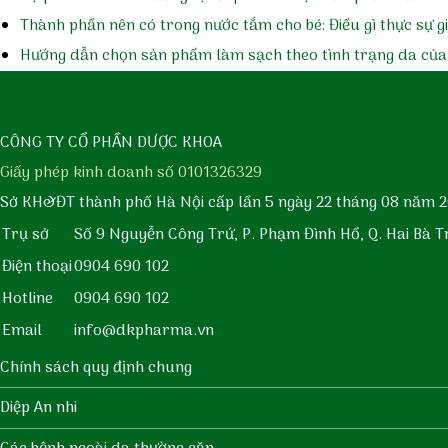
Thành phần nên có trong nước tắm cho bé: Điều gì thực sự 
Hướng dẫn chọn sản phẩm làm sạch theo tình trạng da của
CÔNG TY CỔ PHẦN DƯỢC KHOA
Giấy phép kinh doanh số 0101326329
Sở KH&ĐT thành phố Hà Nội cấp lần 5 ngày 22 tháng 08 năm 2
Trụ sở
Số 9 Nguyễn Công Trứ, P. Phạm Đình Hổ, Q. Hai Bà T
Điện thoại
0904 690 102
Hotline
0904 690 102
Email
info@dkpharma.vn
Chính sách quy định chung
Diệp An nhi