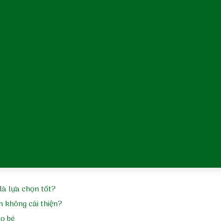
tắm và dưỡng ẩm đúng cách
ẻ sơ sinh việt nam
m da cơ địa
m tã
m sảy
là lựa chọn tốt?
n không cải thiện?
ho bé