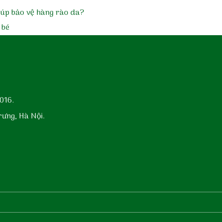
giúp bảo vệ hàng rào da?
 bé
016.
rưng, Hà Nội.