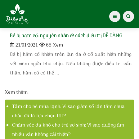
Home
»
bé bị hăm cổ
Bé bị hăm cổ: nguyên nhân & cách điều trị DỄ DÀNG
Giới thiệu Dược Khoa
65 Xem
21/01/2021
Bé bị hăm cổ khiến trên làn da ở cổ xuất hiện những
Giới thiệu
vết viêm ngứa khó chịu. Nếu không được điều trị cẩn
thận, hăm cổ có thể ...
Kiến thức cho mẹ
Tạp chí Diệp An Nhi
Xem thêm:
Tắm cho bé mùa lạnh: Vì sao giảm số lần tắm chưa
Tin tức
chắc đã là lựa chọn tốt?
Điểm mua hàng
Chăm sóc da khô cho trẻ sơ sinh: Vì sao dưỡng ẩm
nhiều vẫn không cải thiện?