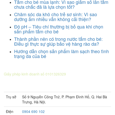
Tắm cho bé mùa lạnh: Vì sao giảm số lần tắm
chưa chắc đã là lựa chọn tốt?
Chăm sóc da khô cho trẻ sơ sinh: Vì sao
dưỡng ẩm nhiều vẫn không cải thiện?
Độ pH – Tiêu chí thường bị bỏ qua khi chọn
sản phẩm tắm cho bé
Thành phần nên có trong nước tắm cho bé:
Điều gì thực sự giúp bảo vệ hàng rào da?
Hướng dẫn chọn sản phẩm làm sạch theo tình
trạng da của bé
CÔNG TY CỔ PHẦN DƯỢC KHOA
Giấy phép kinh doanh số 0101326329
Sở KH&ĐT thành phố Hà Nội cấp lần 5 ngày 22 tháng 08 năm
2016.
Trụ sở
Số 9 Nguyễn Công Trứ, P. Phạm Đình Hổ, Q. Hai Bà
Trưng, Hà Nội.
Điện
0904 690 102