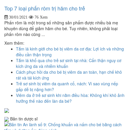
Top 7 loại phấn rôm trị hăm cho trẻ
30/01/2021
76 Xem
Phấn rôm là một trong số những sản phẩm được nhiều bà mẹ
khuyên dùng để giảm hăm cho bé. Tuy nhiên, không phải loại
phấn rôm nào cũng ...
Xem thêm:
Tắm lá kinh giới cho bé bị viêm da cơ địa: Lợi ích và những
điều cần thận trọng
Tắm lá khổ qua cho trẻ sơ sinh tại nhà: Cẩn thận nguy cơ
kích ứng da và nhiễm khuẩn
Cách phục hồi da cho bé bị viêm da an toàn, hạn chế khô
rát và tái kích ứng
Trẻ sơ sinh bị viêm da quanh cổ, nách: Vì sao vùng nếp
gấp dễ bị nặng hơn?
Viêm da ở trẻ sơ sinh khi nằm điều hòa: Không khí khô ảnh
hưởng thế nào đến làn da bé?
Bản tin dược sĩ