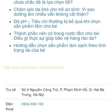
chưa chắc đã là lựa chọn tốt?
Chăm sóc da khô cho trẻ sơ sinh: Vì sao
dưỡng ẩm nhiều vẫn không cải thiện?
Độ pH – Tiêu chí thường bị bỏ qua khi chọn
sản phẩm tắm cho bé
Thành phần nên có trong nước tắm cho bé:
Điều gì thực sự giúp bảo vệ hàng rào da?
Hướng dẫn chọn sản phẩm làm sạch theo tình
trạng da của bé
CÔNG TY CỔ PHẦN DƯỢC KHOA
Giấy phép kinh doanh số 0101326329
Sở KH&ĐT thành phố Hà Nội cấp lần 5 ngày 22 tháng 08 năm
2016.
Trụ sở
Số 9 Nguyễn Công Trứ, P. Phạm Đình Hổ, Q. Hai Bà
Trưng, Hà Nội.
Điện
0904 690 102
thoại