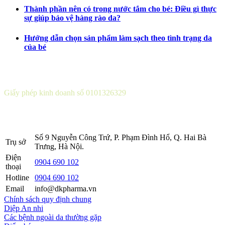
Thành phần nên có trong nước tắm cho bé: Điều gì thực
sự giúp bảo vệ hàng rào da?
Hướng dẫn chọn sản phẩm làm sạch theo tình trạng da
của bé
CÔNG TY CỔ PHẦN DƯỢC KHOA
Giấy phép kinh doanh số 0101326329
Sở KH&ĐT thành phố Hà Nội cấp lần 5 ngày 22 tháng 08 năm
2016.
Số 9 Nguyễn Công Trứ, P. Phạm Đình Hổ, Q. Hai Bà
Trụ sở
Trưng, Hà Nội.
Điện
0904 690 102
thoại
Hotline
0904 690 102
Email
info@dkpharma.vn
Chính sách quy định chung
Diệp An nhi
Các bệnh ngoài da thường gặp