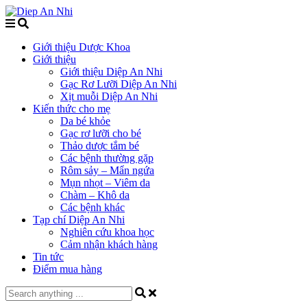
Giới thiệu Dược Khoa
Giới thiệu
Giới thiệu Diệp An Nhi
Gạc Rơ Lưỡi Diệp An Nhi
Xịt muỗi Diệp An Nhi
Kiến thức cho mẹ
Da bé khỏe
Gạc rơ lưỡi cho bé
Thảo dược tắm bé
Các bệnh thường gặp
Rôm sảy – Mẩn ngứa
Mụn nhọt – Viêm da
Chàm – Khô da
Các bệnh khác
Tạp chí Diệp An Nhi
Nghiên cứu khoa học
Cảm nhận khách hàng
Tin tức
Điểm mua hàng