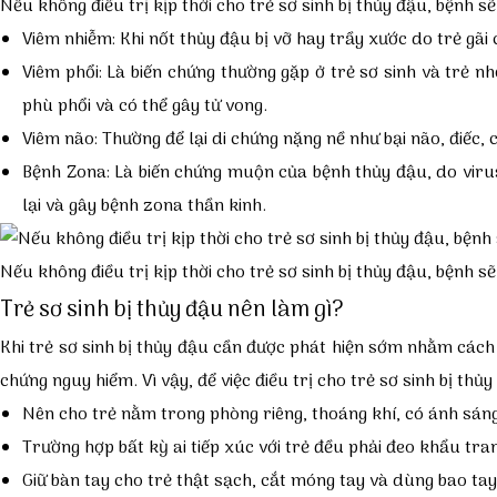
Nếu
không điều trị kịp thời cho trẻ sơ sinh bị thủy đậu, bệnh 
Viêm nhiễm
: Khi nốt thủy đậu bị vỡ hay trầy xước do trẻ gã
Viêm phổi
: Là biến chứng thường gặp ở trẻ sơ sinh và trẻ n
phù phổi và có thể gây tử vong.
Viêm não
: Thường để lại di chứng nặng nề như bại não, điếc
Bệnh Zona
: Là biến chứng muộn của bệnh thủy đậu, do virus
lại và gây bệnh zona thần kinh.
Nếu không điều trị kịp thời cho trẻ sơ sinh bị thủy đậu, bệnh 
Trẻ sơ sinh bị thủy đậu nên làm gì?
Khi
trẻ sơ sinh bị thủy đậu cần được phát hiện sớm nhằm các
chứng nguy hiểm. Vì vậy, để việc điều trị cho trẻ sơ sinh bị t
Nên cho trẻ nằm trong phòng riêng, thoáng khí, có ánh sáng
Trường hợp bất kỳ ai tiếp xúc với trẻ đều phải đeo khẩu tra
Giữ bàn tay cho trẻ thật sạch, cắt móng tay và dùng bao ta