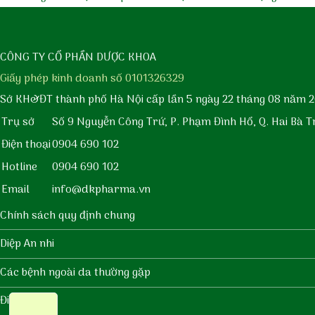
CÔNG TY CỔ PHẦN DƯỢC KHOA
Giấy phép kinh doanh số 0101326329
Sở KH&ĐT thành phố Hà Nội cấp lần 5 ngày 22 tháng 08 năm 2
Trụ sở
Số 9 Nguyễn Công Trứ, P. Phạm Đình Hổ, Q. Hai Bà T
Điện thoại
0904 690 102
Hotline
0904 690 102
Email
info@dkpharma.vn
Chính sách quy định chung
Diệp An nhi
Các bệnh ngoài da thường gặp
Điểm bán