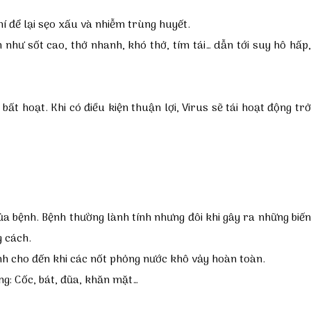
hí để lại sẹo xấu và nhiễm trùng huyết.
n như sốt cao, thở nhanh, khó thở, tím tái… dẫn tới suy hô hấp
ất hoạt. Khi có điều kiện thuận lợi, Virus sẽ tái hoạt động tr
a bệnh. Bệnh thường lành tính nhưng đôi khi gây ra những biế
g cách.
ệnh cho đến khi các nốt phỏng nước khô vảy hoàn toàn.
ng: Cốc, bát, đũa, khăn mặt…