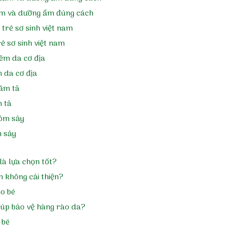
tắm và dưỡng ẩm đúng cách
ẻ sơ sinh việt nam
m da cơ địa
m tã
m sảy
là lựa chọn tốt?
n không cải thiện?
ho bé
giúp bảo vệ hàng rào da?
 bé