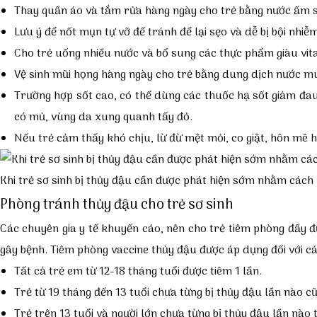
Thay quần áo và tắm rửa hàng ngày cho trẻ bằng nước ấm s
Lưu ý để nốt mụn tự vỡ để tránh để lại sẹo và dễ bị bội nh
Cho trẻ uống nhiều nước và bổ sung các thực phẩm giàu vit
Vệ sinh mũi họng hàng ngày cho trẻ bằng dung dịch nước mu
Trường hợp sốt cao, có thể dùng các thuốc hạ sốt giảm đa
có mủ, vùng da xung quanh tấy đỏ.
Nếu trẻ cảm thấy khó chịu, lừ đừ mệt mỏi, co giật, hôn mê ho
Khi trẻ sơ sinh bị thủy đậu cần được phát hiện sớm nhằm cách
Phòng tránh thủy đậu cho trẻ sơ sinh
Các chuyên gia y tế khuyến cáo, nên cho trẻ tiêm phòng đầy đ
gây bệnh. Tiêm phòng vaccine thủy đậu được áp dụng đối với cá
Tất cả trẻ em từ 12-18 tháng tuổi được tiêm 1 lần.
Trẻ từ 19 tháng đến 13 tuổi chưa từng bị thủy đậu lần nào cũ
Trẻ trên 13 tuổi và người lớn chưa từng bị thủy đậu lần nào t