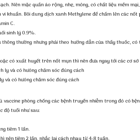
ạch. Nên mặc quần áo rộng, nhẹ, mỏng, có chất liệu mềm mại, 
iễm vi khuẩn. Bôi dung dịch xanh Methylene để chấm lên các nốt
amin C.
ối sinh lý 0.9%.
u thông thường nhưng phải theo hướng dẫn của thầy thuốc, có 
ặc có xuất huyết trên nốt mụn thì nên đưa ngay tới các cơ sở y
 ly và có hưóng chăm sóc đúng cách
ủ vaccine phòng chống các bệnh truyền nhiễm trong đó có bệnh
c độ tuổi như sau:
ng tiêm 1 lần.
hì nên tiêm 2 lần, nhắc lại cách nhau từ 4-8 tuần.