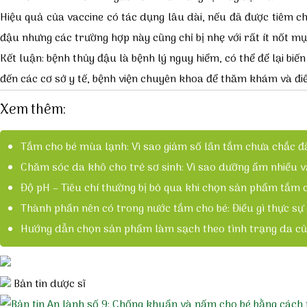
Hiệu quả của vaccine có tác dụng lâu dài, nếu đã được tiêm c
đậu nhưng các trường hợp này cũng chỉ bị nhẹ với rất ít nốt mụ
Kết luận: bệnh thủy đậu là bệnh lý nguy hiểm, có thể để lại b
đến các cơ sở y tế, bệnh viện chuyên khoa để thăm khám và điề
Xem thêm:
Tắm cho bé mùa lạnh: Vì sao giảm số lần tắm chưa chắc đã
Chăm sóc da khô cho trẻ sơ sinh: Vì sao dưỡng ẩm nhiều v
Độ pH – Tiêu chí thường bị bỏ qua khi chọn sản phẩm tắm 
Thành phần nên có trong nước tắm cho bé: Điều gì thực sự
Hướng dẫn chọn sản phẩm làm sạch theo tình trạng da củ
Bản tin dược sĩ