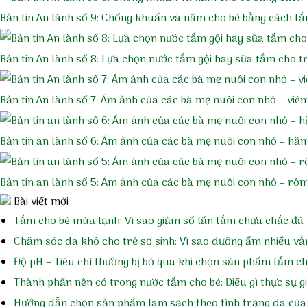
Bản tin An lành số 9: Chống khuẩn và nấm cho bé bằng cách 
Bản tin An lành số 8: Lựa chọn nước tắm gội hay sữa tắm cho tr
Bản tin An lành số 7: Ám ảnh của các bà mẹ nuôi con nhỏ – viê
Bản tin an lành số 6: Ám ảnh của các bà mẹ nuôi con nhỏ – hă
Bản tin an lành số 5: Ám ảnh của các bà mẹ nuôi con nhỏ – rô
Bài viết mới
Tắm cho bé mùa lạnh: Vì sao giảm số lần tắm chưa chắc đã 
Chăm sóc da khô cho trẻ sơ sinh: Vì sao dưỡng ẩm nhiều vẫ
Độ pH – Tiêu chí thường bị bỏ qua khi chọn sản phẩm tắm c
Thành phần nên có trong nước tắm cho bé: Điều gì thực sự 
Hướng dẫn chọn sản phẩm làm sạch theo tình trạng da của