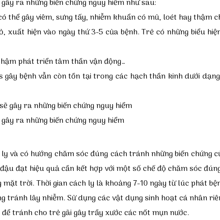
sẽ gây ra những biến chứng nguy hiểm
như sau:
i có thể gây viêm, sưng tấy, nhiễm khuẩn có mủ, loét hay thậm c
hỏ, xuất hiện vào ngày thứ 3-5 của bệnh. Trẻ có những biểu hiệ
, chậm phát triển tâm thần vận động…
 gây bệnh vẫn còn tồn tại trong các hạch thần kinh dưới dạng b
sẽ gây ra những biến chứng nguy hiểm
h ly và có hướng chăm sóc đúng cách
tránh những biến chứng củ
hủy đậu đạt hiệu quả cần kết hợp với một số chế độ chăm sóc đún
 mặt trời. Thời gian cách ly là khoảng 7-10 ngày từ lúc phát b
ng tránh lây nhiễm. Sử dụng các vật dụng sinh hoạt cá nhân riê
y để tránh cho trẻ gãi gây trầy xước các nốt mụn nước.