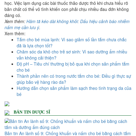
học. Việc lạm dụng các bài thuốc thảo dược thô khi chưa hiểu rõ
bản chất có thể vô tình khiến con phải chịu nhiều đau đớn không
đáng có.
Xem thêm:
Hăm tã kéo dài không khỏi: Dấu hiệu cảnh báo nhiễm
nấm mẹ cần lưu ý
.
Xem thêm:
Tắm cho bé mùa lạnh: Vì sao giảm số lần tắm chưa chắc
đã là lựa chọn tốt?
Chăm sóc da khô cho trẻ sơ sinh: Vì sao dưỡng ẩm nhiều
vẫn không cải thiện?
Độ pH – Tiêu chí thường bị bỏ qua khi chọn sản phẩm tắm
cho bé
Thành phần nên có trong nước tắm cho bé: Điều gì thực sự
giúp bảo vệ hàng rào da?
Hướng dẫn chọn sản phẩm làm sạch theo tình trạng da của
bé
BẢN TIN DƯỢC SĨ
Bản tin An lành số 9: Chống khuẩn và nấm cho bé bằng cách tắm