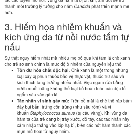
thành môi trường lý tưởng cho nấm
Candida
phát triển mạnh mẽ
hơn.
3. Hiểm họa nhiễm khuẩn và
kích ứng da từ nồi nước tắm tự
nấu
Sự thật nguy hiểm nhất mà nhiều mẹ bỏ qua khi tắm lá chè xanh
cho trẻ sơ sinh chính là mức độ ô nhiễm của nguyên liệu thô.
Tồn dư hóa chất độc hại:
Chè xanh là một trong những
loại cây bị phun thuốc bảo vệ thực vật, thuốc trừ sâu và
kích thích tăng trưởng nhiều nhất. Việc ngâm rửa bằng
nước muối loãng không thể loại bỏ hoàn toàn các độc tố
ngấm sâu vào gân lá.
Tác nhân vi sinh gây mủ:
Trên bề mặt lá chè thô ráp bám
đầy bụi bẩn, trứng côn trùng (như sâu róm) và vi
khuẩn
Staphylococcus aureus
(tụ cầu vàng). Khi vùng da
hăm tã của trẻ đang bị trầy xước, đỏ tấy, các tác nhân này
xâm nhập thẳng vào lớp hạ bì, biến các nốt hăm thành các
mụn mủ hoại tử nguy hiểm.