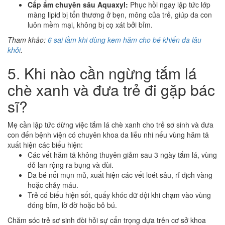
Cấp ẩm chuyên sâu Aquaxyl:
Phục hồi ngay lập tức lớp
màng lipid bị tổn thương ở bẹn, mông của trẻ, giúp da con
luôn mềm mại, không bị cọ xát bởi bỉm.
Tham khảo:
6 sai lầm khi dùng kem hăm cho bé khiến da lâu
khỏi
.
5. Khi nào cần ngừng tắm lá
chè xanh và đưa trẻ đi gặp bác
sĩ?
Mẹ cần lập tức dừng việc tắm lá chè xanh cho trẻ sơ sinh và đưa
con đến bệnh viện có chuyên khoa da liễu nhi nếu vùng hăm tã
xuất hiện các biểu hiện:
Các vết hăm tã không thuyên giảm sau 3 ngày tắm lá, vùng
đỏ lan rộng ra bụng và đùi.
Da bé nổi mụn mủ, xuất hiện các vết loét sâu, rỉ dịch vàng
hoặc chảy máu.
Trẻ có biểu hiện sốt, quấy khóc dữ dội khi chạm vào vùng
đóng bỉm, lờ đờ hoặc bỏ bú.
Chăm sóc trẻ sơ sinh đòi hỏi sự cẩn trọng dựa trên cơ sở khoa