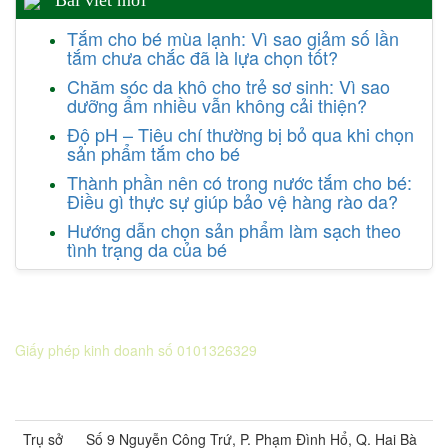
Bài viết mới
Tắm cho bé mùa lạnh: Vì sao giảm số lần
tắm chưa chắc đã là lựa chọn tốt?
Chăm sóc da khô cho trẻ sơ sinh: Vì sao
dưỡng ẩm nhiều vẫn không cải thiện?
Độ pH – Tiêu chí thường bị bỏ qua khi chọn
sản phẩm tắm cho bé
Thành phần nên có trong nước tắm cho bé:
Điều gì thực sự giúp bảo vệ hàng rào da?
Hướng dẫn chọn sản phẩm làm sạch theo
tình trạng da của bé
CÔNG TY CỔ PHẦN DƯỢC KHOA
Giấy phép kinh doanh số 0101326329
Sở KH&ĐT thành phố Hà Nội cấp lần 5 ngày 22 tháng 08 năm
2016.
Trụ sở
Số 9 Nguyễn Công Trứ, P. Phạm Đình Hổ, Q. Hai Bà