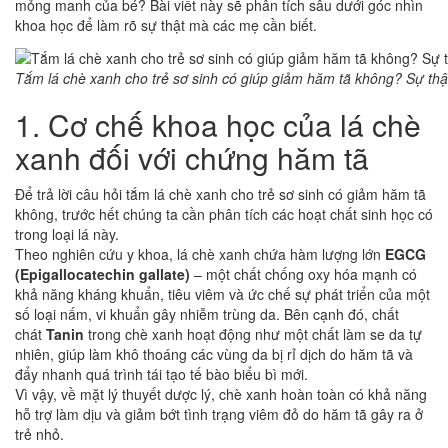
mỏng manh của bé? Bài viết này sẽ phân tích sâu dưới góc nhìn
khoa học để làm rõ sự thật mà các mẹ cần biết.
Tắm lá chè xanh cho trẻ sơ sinh có giúp giảm hăm tã không? Sự thậ
1. Cơ chế khoa học của lá chè
xanh đối với chứng hăm tã
Để trả lời câu hỏi tắm lá chè xanh cho trẻ sơ sinh có giảm hăm tã
không, trước hết chúng ta cần phân tích các hoạt chất sinh học có
trong loại lá này.
Theo nghiên cứu y khoa, lá chè xanh chứa hàm lượng lớn
EGCG
(Epigallocatechin gallate)
– một chất chống oxy hóa mạnh có
khả năng kháng khuẩn, tiêu viêm và ức chế sự phát triển của một
số loại nấm, vi khuẩn gây nhiễm trùng da. Bên cạnh đó, chất
chát
Tanin
trong chè xanh hoạt động như một chất làm se da tự
nhiên, giúp làm khô thoáng các vùng da bị rỉ dịch do hăm tã và
đẩy nhanh quá trình tái tạo tế bào biểu bì mới.
Vì vậy, về mặt lý thuyết dược lý, chè xanh hoàn toàn có khả năng
hỗ trợ làm dịu và giảm bớt tình trạng viêm đỏ do hăm tã gây ra ở
trẻ nhỏ.