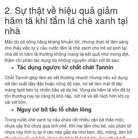
2. Sự thật về hiệu quả giảm
hăm tã khi tắm lá chè xanh tại
nhà
Mặc dù có công năng kháng khuẩn tốt, nhưng thực tế lâm sàng
cho thấy việc tự ý nấu nước tắm lá chè xanh cho trẻ sơ sinh tại
nhà để trị hăm tã thường không mang lại kết quả như mong đợi,
thậm chí phản tác dụng do những nguyên nhân cốt lõi sau:
Tác dụng ngược từ chất chát Tannin
Chất Tannin giúp làm se vết thương nhanh nhưng nếu sử dụng
với tần suất dày đặc hoặc nồng độ cao, nó sẽ làm mất đi lớp
màng lipid béo tự nhiên bảo vệ da bé. Vùng da hăm tã vốn đã bị
tổn thương nay lại càng bị khô ráp, nứt nẻ và dễ rách hơn khi cọ
xát với bỉm.
Nguy cơ bít tắc lỗ chân lông
Trong nước chè xanh tự nấu chứa rất nhiều cặn bã thảo mộc,
nhựa cây thô chưa qua tinh chế. Khi mẹ tắm cho bé, các phân tử
nhựa này tích tụ lại ở các nếp gấp da như bẹn, đùi, mông, làm bít
tắc các tuyến mồ hôi. Vùng da hăm tã bị bít khí, ẩm ướt sẽ trở