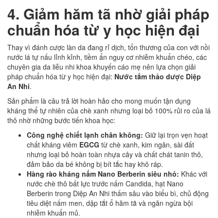
4. Giảm hăm tã nhờ giải pháp
chuẩn hóa từ y học hiện đại
Thay vì đánh cược làn da đang rỉ dịch, tổn thương của con với nồi
nước lá tự nấu lỉnh kỉnh, tiềm ẩn nguy cơ nhiễm khuẩn chéo, các
chuyên gia da liễu nhi khoa khuyến cáo mẹ nên lựa chọn giải
pháp chuẩn hóa từ y học hiện đại:
Nước tắm thảo dược Diệp
An Nhi
.
Sản phẩm là câu trả lời hoàn hảo cho mong muốn tận dụng
kháng thể tự nhiên của chè xanh nhưng loại bỏ 100% rủi ro của lá
thô nhờ những bước tiến khoa học:
Công nghệ chiết lạnh chân không:
Giữ lại trọn vẹn hoạt
chất kháng viêm
EGCG
từ chè xanh, kim ngân, sài đất
nhưng loại bỏ hoàn toàn nhựa cây và chất chát tanin thô,
đảm bảo da bé không bị bít tắc hay khô ráp.
Hàng rào kháng nấm Nano Berberin siêu nhỏ:
Khác với
nước chè thô bất lực trước nấm Candida, hạt Nano
Berberin trong Diệp An Nhi thấm sâu vào biểu bì, chủ động
tiêu diệt nấm men, dập tắt ổ hăm tã và ngăn ngừa bội
nhiễm khuẩn mủ.