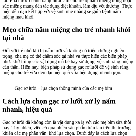
tốt. Pha nước chanh bằng nước ấm cho trẻ bị nấm miệng uống hoặc
súc miệng mang đến tác dụng diệt khuẩn, làm dịu vết thương. Thực
hiện đều đặn kết hợp với vệ sinh nhẹ nhàng sẽ giúp bệnh nấm
miệng mau khỏi.
Mẹo chữa nấm miệng cho trẻ nhanh khỏi
tại nhà
Đối với trẻ nhỏ khi bị nấm lưỡi và không có triệu chứng nghiêm
trọng, cha mẹ có thể chăm sóc tại nhà và thực hiện các biện pháp
như: khử trùng các vật dụng mà bé hay sử dụng, vệ sinh răng miệng
cẩn thận. Hiện nay, biện pháp sử dụng gạc rơ lưỡi để vệ sinh răng
miệng cho trẻ vừa đem lại hiệu quả vừa tiện dụng, nhanh gọn.
Gạc rơ lưỡi – lựa chọn thông minh của các mẹ bỉm
Cách lựa chọn gạc rơ lưỡi xử lý nấm
nhanh, hiệu quả
Gạc rơ lưỡi đã không còn là vật dụng xa lạ với các mẹ bỉm sữa thời
nay. Tuy nhiên, việc có quá nhiều sản phẩm tràn lan trên thị trường
khiến các mẹ phân vân, khó lựa chọn. Dưới đây là cách lựa chọn