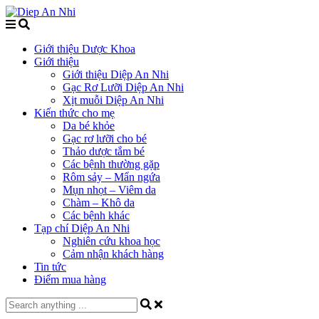
Giới thiệu Dược Khoa
Giới thiệu
Giới thiệu Diệp An Nhi
Gạc Rơ Lưỡi Diệp An Nhi
Xịt muỗi Diệp An Nhi
Kiến thức cho mẹ
Da bé khỏe
Gạc rơ lưỡi cho bé
Thảo dược tắm bé
Các bệnh thường gặp
Rôm sảy – Mẩn ngứa
Mụn nhọt – Viêm da
Chàm – Khô da
Các bệnh khác
Tạp chí Diệp An Nhi
Nghiên cứu khoa học
Cảm nhận khách hàng
Tin tức
Điểm mua hàng