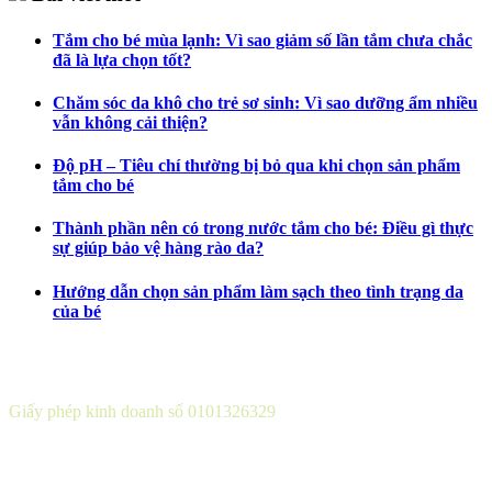
Tắm cho bé mùa lạnh: Vì sao giảm số lần tắm chưa chắc
đã là lựa chọn tốt?
Chăm sóc da khô cho trẻ sơ sinh: Vì sao dưỡng ẩm nhiều
vẫn không cải thiện?
Độ pH – Tiêu chí thường bị bỏ qua khi chọn sản phẩm
tắm cho bé
Thành phần nên có trong nước tắm cho bé: Điều gì thực
sự giúp bảo vệ hàng rào da?
Hướng dẫn chọn sản phẩm làm sạch theo tình trạng da
của bé
CÔNG TY CỔ PHẦN DƯỢC KHOA
Giấy phép kinh doanh số 0101326329
Sở KH&ĐT thành phố Hà Nội cấp lần 5 ngày 22 tháng 08 năm
2016.