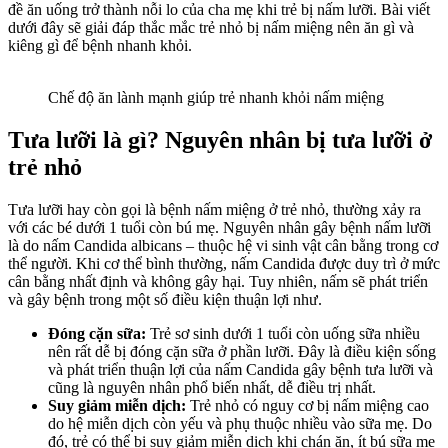
đề ăn uống trở thành nỗi lo của cha mẹ khi trẻ bị nấm lưỡi. Bài viết
dưới đây sẽ giải đáp thắc mắc trẻ nhỏ bị nấm miệng nên ăn gì và
kiêng gì để bệnh nhanh khỏi.
Chế độ ăn lành mạnh giúp trẻ nhanh khỏi nấm miệng
Tưa lưỡi là gì? Nguyên nhân bị tưa lưỡi ở
trẻ nhỏ
Tưa lưỡi hay còn gọi là bệnh nấm miệng ở trẻ nhỏ, thường xảy ra
với các bé dưới 1 tuổi còn bú mẹ. Nguyên nhân gây bệnh nấm lưỡi
là do nấm Candida albicans – thuộc hệ vi sinh vật cân bằng trong cơ
thể người. Khi cơ thể bình thường, nấm Candida được duy trì ở mức
cân bằng nhất định và không gây hại. Tuy nhiên, nấm sẽ phát triển
và gây bệnh trong một số điều kiện thuận lợi như.
Đóng cặn sữa:
Trẻ sơ sinh dưới 1 tuổi còn uống sữa nhiều
nên rất dễ bị đóng cặn sữa ở phần lưỡi. Đây là điều kiện sống
và phát triển thuận lợi của nấm Candida gây bệnh tưa lưỡi và
cũng là nguyên nhân phổ biến nhất, dễ điều trị nhất.
Suy giảm miễn dịch:
Trẻ nhỏ có nguy cơ bị nấm miệng cao
do hệ miễn dịch còn yếu và phụ thuộc nhiều vào sữa mẹ. Do
đó, trẻ có thể bị suy giảm miễn dịch khi chán ăn, ít bú sữa mẹ