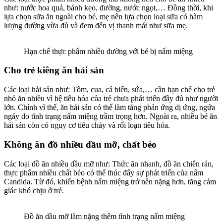
như: nước hoa quả, bánh kẹo, đường, nước ngọt,… Đồng thời, khi
lựa chọn sữa ăn ngoài cho bé, mẹ nên lựa chọn loại sữa có hàm
lượng đường vừa đủ và đem đến vị thanh mát như sữa mẹ.
Hạn chế thực phẩm nhiều đường với bé bị nấm miệng
Cho trẻ kiêng ăn hải sản
Các loại hải sản như: Tôm, cua, cá biển, sứa,… cần hạn chế cho trẻ
nhỏ ăn nhiều vì hệ tiêu hóa của trẻ chưa phát triển đầy đủ như người
lớn. Chính vì thế, ăn hải sản có thể làm tăng phản ứng dị ứng, ngứa
ngáy do tình trạng nấm miệng trầm trọng hơn. Ngoài ra, nhiều bé ăn
hải sản còn có nguy cơ tiêu chảy và rối loạn tiêu hóa.
Không ăn đồ nhiều dầu mỡ, chất béo
Các loại đồ ăn nhiều dầu mỡ như: Thức ăn nhanh, đồ ăn chiên rán,
thực phẩm nhiều chất béo có thể thúc đẩy sự phát triển của nấm
Candida. Từ đó, khiến bệnh nấm miệng trở nên nặng hơn, tăng cảm
giác khó chịu ở trẻ.
Đồ ăn dầu mỡ làm nặng thêm tình trạng nấm miệng