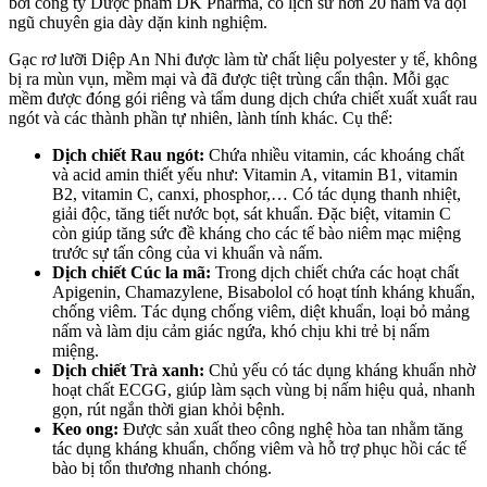
bởi công ty Dược phẩm DK Pharma, có lịch sử hơn 20 năm và đội
ngũ chuyên gia dày dặn kinh nghiệm.
Gạc rơ lưỡi Diệp An Nhi được làm từ chất liệu polyester y tế, không
bị ra mùn vụn, mềm mại và đã được tiệt trùng cẩn thận. Mỗi gạc
mềm được đóng gói riêng và tẩm dung dịch chứa chiết xuất xuất rau
ngót và các thành phần tự nhiên, lành tính khác. Cụ thể:
Dịch chiết Rau ngót:
Chứa nhiều vitamin, các khoáng chất
và acid amin thiết yếu như: Vitamin A, vitamin B1, vitamin
B2, vitamin C, canxi, phosphor,… Có tác dụng thanh nhiệt,
giải độc, tăng tiết nước bọt, sát khuẩn. Đặc biệt, vitamin C
còn giúp tăng sức đề kháng cho các tế bào niêm mạc miệng
trước sự tấn công của vi khuẩn và nấm.
Dịch chiết Cúc la mã:
Trong dịch chiết chứa các hoạt chất
Apigenin, Chamazylene, Bisabolol có hoạt tính kháng khuẩn,
chống viêm. Tác dụng chống viêm, diệt khuẩn, loại bỏ mảng
nấm và làm dịu cảm giác ngứa, khó chịu khi trẻ bị nấm
miệng.
Dịch chiết Trà xanh:
Chủ yếu có tác dụng kháng khuẩn nhờ
hoạt chất ECGG, giúp làm sạch vùng bị nấm hiệu quả, nhanh
gọn, rút ngắn thời gian khỏi bệnh.
Keo ong:
Được sản xuất theo công nghệ hòa tan nhằm tăng
tác dụng kháng khuẩn, chống viêm và hỗ trợ phục hồi các tế
bào bị tổn thương nhanh chóng.