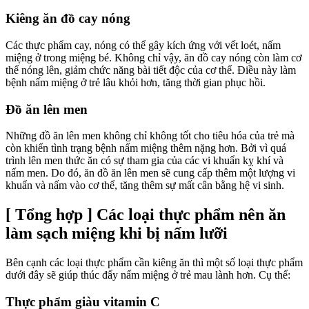
Kiêng ăn đồ cay nóng
Các thực phẩm cay, nóng có thể gây kích ứng với vết loét, nấm
miệng ở trong miệng bé. Không chỉ vậy, ăn đồ cay nóng còn làm cơ
thể nóng lên, giảm chức năng bài tiết độc của cơ thể. Điều này làm
bệnh nấm miệng ở trẻ lâu khỏi hơn, tăng thời gian phục hồi.
Đồ ăn lên men
Những đồ ăn lên men không chỉ không tốt cho tiêu hóa của trẻ mà
còn khiến tình trạng bệnh nấm miệng thêm nặng hơn. Bởi vì quá
trình lên men thức ăn có sự tham gia của các vi khuẩn kỵ khí và
nấm men. Do đó, ăn đồ ăn lên men sẽ cung cấp thêm một lượng vi
khuẩn và nấm vào cơ thể, tăng thêm sự mất cân bằng hệ vi sinh.
[ Tổng hợp ] Các loại thực phẩm nên ăn
làm sạch miệng khi bị nấm lưỡi
Bên cạnh các loại thực phẩm cần kiêng ăn thì một số loại thực phẩm
dưới đây sẽ giúp thúc đẩy nấm miệng ở trẻ mau lành hơn. Cụ thể:
Thực phẩm giàu vitamin C