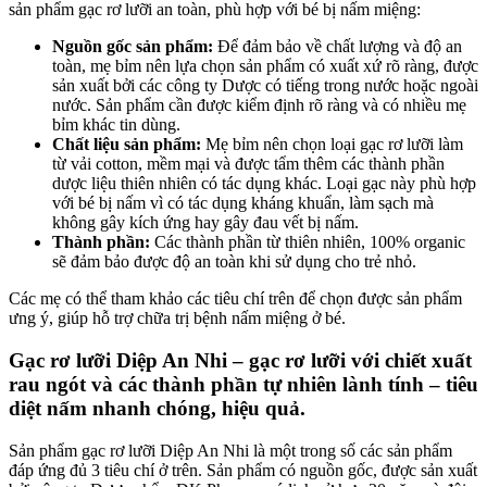
sản phẩm gạc rơ lưỡi an toàn, phù hợp với bé bị nấm miệng:
Nguồn gốc sản phẩm:
Để đảm bảo về chất lượng và độ an
toàn, mẹ bỉm nên lựa chọn sản phẩm có xuất xứ rõ ràng, được
sản xuất bởi các công ty Dược có tiếng trong nước hoặc ngoài
nước. Sản phẩm cần được kiểm định rõ ràng và có nhiều mẹ
bỉm khác tin dùng.
Chất liệu sản phẩm:
Mẹ bỉm nên chọn loại gạc rơ lưỡi làm
từ vải cotton, mềm mại và được tẩm thêm các thành phần
dược liệu thiên nhiên có tác dụng khác. Loại gạc này phù hợp
với bé bị nấm vì có tác dụng kháng khuẩn, làm sạch mà
không gây kích ứng hay gây đau vết bị nấm.
Thành phần:
Các thành phần từ thiên nhiên, 100% organic
sẽ đảm bảo được độ an toàn khi sử dụng cho trẻ nhỏ.
Các mẹ có thể tham khảo các tiêu chí trên để chọn được sản phẩm
ưng ý, giúp hỗ trợ chữa trị bệnh nấm miệng ở bé.
Gạc rơ lưỡi Diệp An Nhi – gạc rơ lưỡi với chiết xuất
rau ngót và các thành phần tự nhiên lành tính – tiêu
diệt nấm nhanh chóng, hiệu quả.
Sản phẩm gạc rơ lưỡi Diệp An Nhi là một trong số các sản phẩm
đáp ứng đủ 3 tiêu chí ở trên. Sản phẩm có nguồn gốc, được sản xuất