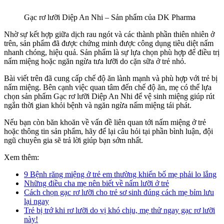
Gạc rơ lưỡi Diệp An Nhi – Sản phẩm của DK Pharma
Nhờ sự kết hợp giữa dịch rau ngót và các thành phần thiên nhiên ở
trên, sản phẩm đã được chứng minh được công dụng tiêu diệt nấm
nhanh chóng, hiệu quả. Sản phẩm là sự lựa chọn phù hợp để điều trị
nấm miệng hoặc ngăn ngừa tưa lưỡi do cặn sữa ở trẻ nhỏ.
Bài viết trên đã cung cấp chế độ ăn lành mạnh và phù hợp với trẻ bị
nấm miệng. Bên cạnh việc quan tâm đến chế độ ăn, mẹ có thể lựa
chọn sản phẩm Gạc rơ lưỡi Diệp An Nhi để vệ sinh miệng giúp rút
ngắn thời gian khỏi bệnh và ngăn ngừa nấm miệng tái phát.
Nếu bạn còn băn khoăn về vấn đề liên quan tới nấm miệng ở trẻ
hoặc thông tin sản phẩm, hãy để lại câu hỏi tại phần bình luận, đội
ngũ chuyên gia sẽ trả lời giúp bạn sớm nhất.
Xem thêm:
9 Bệnh răng miệng ở trẻ em thường khiến bố mẹ phải lo lắng
Những điều cha mẹ nên biết về nấm lưỡi ở trẻ
Cách chọn gạc rơ lưỡi cho trẻ sơ sinh đúng cách mẹ bỉm lưu
lại ngay
Trẻ bị trớ khi rơ lưỡi do vị khó chịu, mẹ thử ngay gạc rơ lưỡi
này!