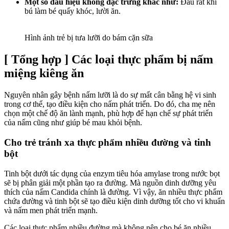
Một số dấu hiệu không đặc trưng khác như:
Đau rát khi
bú làm bé quấy khóc, lười ăn.
Hình ảnh trẻ bị tưa lưỡi do bám cặn sữa
[ Tổng hợp ] Các loại thực phẩm bị nấm
miệng kiêng ăn
Nguyên nhân gây bệnh nấm lưỡi là do sự mất cân bằng hệ vi sinh
trong cơ thể, tạo điều kiện cho nấm phát triển. Do đó, cha mẹ nên
chọn một chế độ ăn lành mạnh, phù hợp để hạn chế sự phát triển
của nấm cũng như giúp bé mau khỏi bệnh.
Cho trẻ tránh xa thực phẩm nhiều đường và tinh
bột
Tinh bột dưới tác dụng của enzym tiêu hóa amylase trong nước bọt
sẽ bị phân giải một phần tạo ra đường. Mà nguồn dinh dưỡng yêu
thích của nấm Candida chính là đường. Vì vậy, ăn nhiều thực phẩm
chứa đường và tinh bột sẽ tạo điều kiện dinh dưỡng tốt cho vi khuẩn
và nấm men phát triển mạnh.
Các loại thực phẩm nhiều đường mà không nên cho bé ăn nhiều