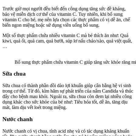
Trước giờ mọi người đều biết đến công dụng tăng sức đề kháng,
bảo vệ miễn dịch cơ thể của vitamin C. Tuy nhiên, khi bổ sung
vitamin C cho bé, mẹ nên lựa chọn các thực phẩm có vị dễ ăn, chế
biến ngon miệng hoặc sử dụng viên uống bổ sung.
Một số thực phẩm chứa nhiều vitamin C mà bé thích ăn như: Quả
kiwi, quả ổi, quả cam, quả bưởi, súp lơ nấu cháo/xào, quả việt quất,
…
Bổ sung thực phẩm chứa vitamin C giúp tăng sức khỏe răng m
Sữa chua
Sữa chua có thành phần dồi dào lợi khuẩn giúp cân bằng hệ vi sinh
trong cơ thể. Từ đó, kìm hãm sự phát triển của nấm Candida và thúc
đẩy cho bệnh mau khỏi. Ngoài ra, sữa chua còn đem lại nhiều công
dụng khác cho sức khỏe của bé như: Tiêu hóa tốt, dễ ăn, tăng dịu
mát, làm dịu vết loét trong miệng.
Nước chanh
Nước chanh có vị chua, tính acid nhẹ và có tác dụng kháng khuẩn