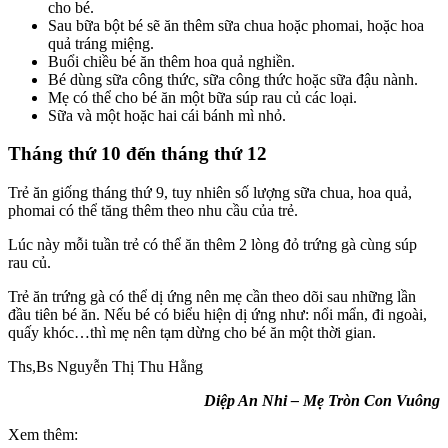
cho bé.
Sau bữa bột bé sẽ ăn thêm sữa chua hoặc phomai, hoặc hoa
quả tráng miệng.
Buổi chiều bé ăn thêm hoa quả nghiền.
Bé dùng sữa công thức, sữa công thức hoặc sữa đậu nành.
Mẹ có thể cho bé ăn một bữa súp rau củ các loại.
Sữa và một hoặc hai cái bánh mì nhỏ.
Tháng thứ 10 đến tháng thứ 12
Trẻ ăn giống tháng thứ 9, tuy nhiên số lượng sữa chua, hoa quả,
phomai có thể tăng thêm theo nhu cầu của trẻ.
Lúc này mỗi tuần trẻ có thể ăn thêm 2 lòng đỏ trứng gà cùng súp
rau củ.
Trẻ ăn trứng gà có thể dị ứng nên mẹ cần theo dõi sau những lần
đầu tiên bé ăn. Nếu bé có biểu hiện dị ứng như: nổi mẩn, đi ngoài,
quấy khóc…thì mẹ nên tạm dừng cho bé ăn một thời gian.
Ths,Bs Nguyễn Thị Thu Hằng
Diệp An Nhi – Mẹ Tròn Con Vuông
Xem thêm: