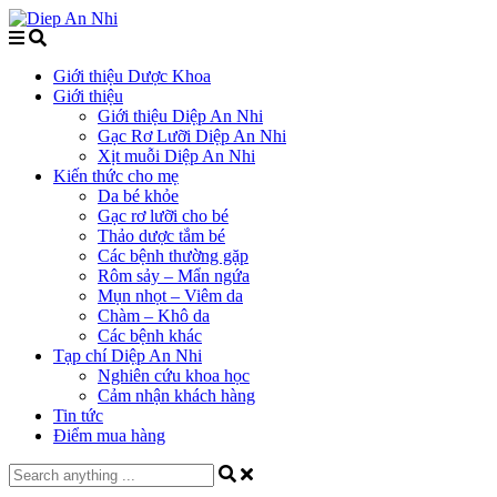
Giới thiệu Dược Khoa
Giới thiệu
Giới thiệu Diệp An Nhi
Gạc Rơ Lưỡi Diệp An Nhi
Xịt muỗi Diệp An Nhi
Kiến thức cho mẹ
Da bé khỏe
Gạc rơ lưỡi cho bé
Thảo dược tắm bé
Các bệnh thường gặp
Rôm sảy – Mẩn ngứa
Mụn nhọt – Viêm da
Chàm – Khô da
Các bệnh khác
Tạp chí Diệp An Nhi
Nghiên cứu khoa học
Cảm nhận khách hàng
Tin tức
Điểm mua hàng