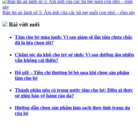
Bản tin an lành số 5: Ám ảnh của các bà mẹ nuôi con nhỏ – rôm sảy
Bài viết mới
Tắm cho bé mùa lạnh: Vì sao giảm số lần tắm chưa chắc
đã là lựa chọn tốt?
Chăm sóc da khô cho trẻ sơ sinh: Vì sao dưỡng ẩm nhiều
vẫn không cải thiện?
Độ pH – Tiêu chí thường bị bỏ qua khi chọn sản phẩm
tắm cho bé
Thành phần nên có trong nước tắm cho bé: Điều gì thực
sự giúp bảo vệ hàng rào da?
Hướng dẫn chọn sản phẩm làm sạch theo tình trạng da
của bé
CÔNG TY CỔ PHẦN DƯỢC KHOA