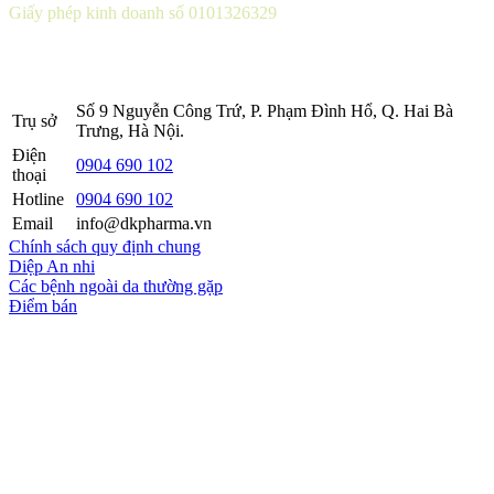
Giấy phép kinh doanh số 0101326329
Sở KH&ĐT thành phố Hà Nội cấp lần 5 ngày 22 tháng 08 năm
2016.
Số 9 Nguyễn Công Trứ, P. Phạm Đình Hổ, Q. Hai Bà
Trụ sở
Trưng, Hà Nội.
Điện
0904 690 102
thoại
Hotline
0904 690 102
Email
info@dkpharma.vn
Chính sách quy định chung
Diệp An nhi
Các bệnh ngoài da thường gặp
Điểm bán