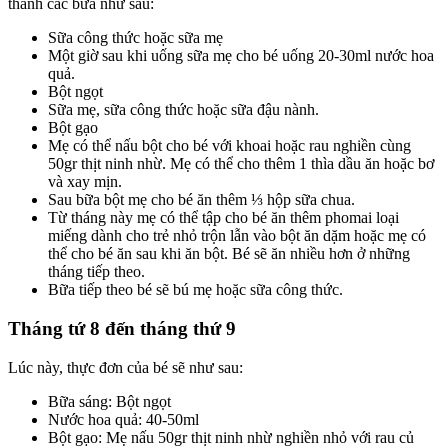
thành các bữa như sau:
Sữa công thức hoặc sữa mẹ
Một giờ sau khi uống sữa mẹ cho bé uống 20-30ml nước hoa
quả.
Bột ngọt
Sữa mẹ, sữa công thức hoặc sữa đậu nành.
Bột gạo
Mẹ có thể nấu bột cho bé với khoai hoặc rau nghiền cùng
50gr thịt ninh nhừ. Mẹ có thể cho thêm 1 thìa dầu ăn hoặc bơ
và xay mịn.
Sau bữa bột mẹ cho bé ăn thêm ⅓ hộp sữa chua.
Từ tháng này mẹ có thể tập cho bé ăn thêm phomai loại
miếng dành cho trẻ nhỏ trộn lẫn vào bột ăn dặm hoặc mẹ có
thể cho bé ăn sau khi ăn bột. Bé sẽ ăn nhiều hơn ở những
tháng tiếp theo.
Bữa tiếp theo bé sẽ bú mẹ hoặc sữa công thức.
Tháng tứ 8 đến tháng thứ 9
Lúc này, thực đơn của bé sẽ như sau:
Bữa sáng: Bột ngọt
Nước hoa quả: 40-50ml
Bột gạo: Mẹ nấu 50gr thịt ninh nhừ nghiền nhỏ với rau củ