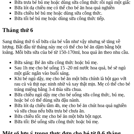
Bữa trưa bé bú mẹ hoặc dùng sữa công thức rồi ngủ một giấc
Bữa lót dạ chiều mẹ có thể cho bé ăn hoa quả nghiền
Bữa chiều bé bú mẹ hoặc dùng sữa công thức.
Bữa tối bé bú mẹ hoặc dùng sữa công thức tiếp.
Tháng thứ 6
Sang tháng thứ 6 số bữa của bé vẫn như vậy nhưng sẽ tăng về
lượng. Bắt đầu từ tháng này mẹ có thể cho bé ăn dặm bằng bột
loãng. Mỗi bữa sữa của bé từ 150-170ml, hoa quả ăn theo nhu cầu.
Bữa sáng: Bé ăn sữa công thức hoặc bú mẹ.
Sau 1h mẹ cho bé uống 15 -20 ml nước hoa quả, bé sẽ ngủ
một giấc ngắn vào buổi sáng.
Khi bé ngủ dậy, mẹ cho bé ăn một bữa chính là bột gạo với
rau củ và thịt nạc ninh nhừ và xay thật mịn. Mẹ có thể cho bé
tráng miệng bằng 3-4 thìa sữa chua.
Bữa chiều ngủ dậy mẹ cho bé uống sữa công thức, bú mẹ,
hoặc bé có thể dùng sữa đậu nành.
Bữa lót dạ chiều tầm 4h, mẹ cho bé ăn chút hoa quả nghiền
và sữa chua nếu bữa trưa bé chưa ăn.
Bữa chiều tối: mẹ cho bé ăn một bữa bột ngọt.
Bữa tối: Bé uống sữa công thức hoặc bú mẹ.
Một số lưu ý trong thực đơn cho bé từ 0-6 tháng