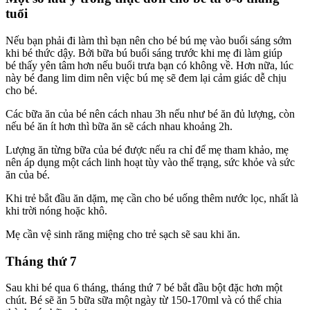
tuổi
Nếu bạn phải đi làm thì bạn nên cho bé bú mẹ vào buổi sáng sớm
khi bé thức dậy. Bởi bữa bú buổi sáng trước khi mẹ đi làm giúp
bé thấy yên tâm hơn nếu buổi trưa bạn có không về. Hơn nữa, lúc
này bé đang lim dim nên việc bú mẹ sẽ đem lại cảm giác dễ chịu
cho bé.
Các bữa ăn của bé nên cách nhau 3h nếu như bé ăn đủ lượng, còn
nếu bé ăn ít hơn thì bữa ăn sẽ cách nhau khoảng 2h.
Lượng ăn từng bữa của bé được nếu ra chỉ để mẹ tham khảo, mẹ
nên áp dụng một cách linh hoạt tùy vào thể trạng, sức khỏe và sức
ăn của bé.
Khi trẻ bắt đầu ăn dặm, mẹ cần cho bé uống thêm nước lọc, nhất là
khi trời nóng hoặc khô.
Mẹ cần vệ sinh răng miệng cho trẻ sạch sẽ sau khi ăn.
Tháng thứ 7
Sau khi bé qua 6 tháng, tháng thứ 7 bé bắt đầu bột đặc hơn một
chút. Bé sẽ ăn 5 bữa sữa một ngày từ 150-170ml và có thể chia