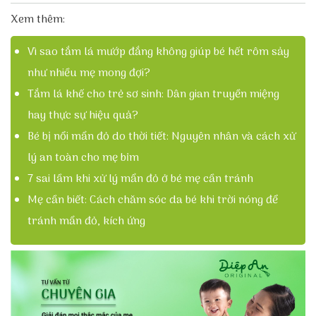
Xem thêm:
Vì sao tắm lá mướp đắng không giúp bé hết rôm sảy
như nhiều mẹ mong đợi?
Tắm lá khế cho trẻ sơ sinh: Dân gian truyền miệng
hay thực sự hiệu quả?
Bé bị nổi mẩn đỏ do thời tiết: Nguyên nhân và cách xử
lý an toàn cho mẹ bỉm
7 sai lầm khi xử lý mẩn đỏ ở bé mẹ cần tránh
Mẹ cần biết: Cách chăm sóc da bé khi trời nóng để
tránh mẩn đỏ, kích ứng