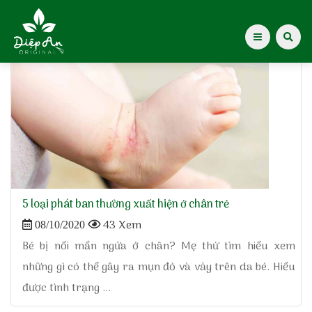
Home
»
vết chàm xuất hiện ở đâu
Giới thiệu Dược Khoa
Giới thiệu
Kiến thức cho mẹ
Tạp chí Diệp An Nhi
5 loại phát ban thường xuất hiện ở chân trẻ
43 Xem
08/10/2020
Tin tức
Bé bị nổi mẩn ngứa ở chân? Mẹ thử tìm hiểu xem
những gì có thể gây ra mụn đỏ và vảy trên da bé. Hiểu
Điểm mua hàng
được tình trạng ...