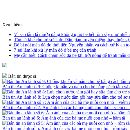
Xem thêm:
Vì sao tắm lá mướp đắng không giúp bé hết rôm sảy như nhiề
Tắm lá khế cho trẻ sơ sinh: Dân gian truyền miệng hay thực sự
Bé bị nổi mẩn đỏ do thời tiết: Nguyên nhân và cách xử lý an t
7 sai lầm khi xử lý mẩn đỏ ở bé mẹ cần tránh
Mẹ cần biết: Cách chăm sóc da bé khi trời nóng để tránh mẩn đ
Bản tin dược sĩ
Bản tin An lành số 9: Chống khuẩn và nấm cho bé bằng cách tắm v
Bản tin An lành số 8: Lựa chọn nước tắm gội hay sữa tắm cho trẻ sơ 
Bản tin An lành số 7: Ám ảnh của các bà mẹ nuôi con nhỏ – viêm da 
Bản tin an lành số 6: Ám ảnh của các bà mẹ nuôi con nhỏ – hăm tã
Bản tin an lành số 5: Ám ảnh của các bà mẹ nuôi con nhỏ – rôm sảy