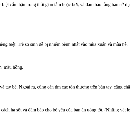
biệt cẩn thận trong thời gian tắm hoặc bơi, và đảm bảo rằng bạn sử dụ
iêng biệt. Trẻ sơ sinh dễ bị nhiễm bệnh nhất vào mùa xuân và mùa hè.
m, màu hồng.
 và tay bé. Ngoài ra, cũng cần tìm các tổn thương trên bàn tay, cẳng c
g cách hạ sốt và đảm bảo cho bé yêu của bạn ăn uống tốt. (Những vết l