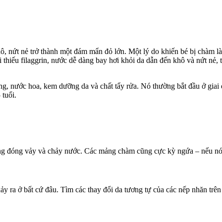
nứt nẻ trở thành một đám mẩn đỏ lớn. Một lý do khiến bé bị chàm là d
 thiếu filaggrin, nước dễ dàng bay hơi khỏi da dẫn đến khô và nứt nẻ, 
g, nước hoa, kem dưỡng da và chất tẩy rửa. Nó thường bắt đầu ở giai đ
 tuổi.
ng đóng vảy và chảy nước. Các mảng chàm cũng cực kỳ ngứa – nếu nó
ảy ra ở bất cứ đâu. Tìm các thay đổi da tương tự của các nếp nhăn trên