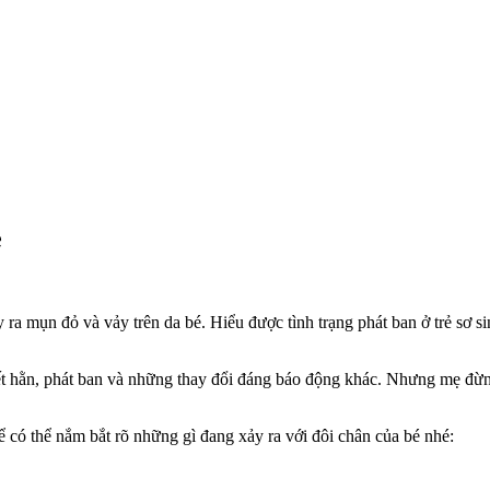
ẻ
 mụn đỏ và vảy trên da bé. Hiểu được tình trạng phát ban ở trẻ sơ sinh
t hằn, phát ban và những thay đổi đáng báo động khác. Nhưng mẹ đừn
để có thể nắm bắt rõ những gì đang xảy ra với đôi chân của bé nhé: