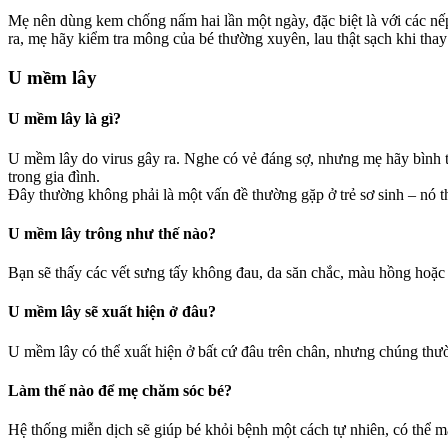
Mẹ nên dùng kem chống nấm hai lần một ngày, đặc biệt là với các nếp
ra, mẹ hãy kiểm tra mông của bé thường xuyên, lau thật sạch khi tha
U mềm lây
U mềm lây là gì?
U mềm lây do virus gây ra. Nghe có vẻ đáng sợ, nhưng mẹ hãy bình t
trong gia đình.
Đây thường không phải là một vấn đề thường gặp ở trẻ sơ sinh – nó thư
U mềm lây trông như thế nào?
Bạn sẽ thấy các vết sưng tấy không đau, da săn chắc, màu hồng hoặc
U mềm lây sẽ xuất hiện ở đâu?
U mềm lây có thể xuất hiện ở bất cứ đâu trên chân, nhưng chúng thườ
Làm thế nào để mẹ chăm sóc bé?
Hệ thống miễn dịch sẽ giúp bé khỏi bệnh một cách tự nhiên, có thể mấ