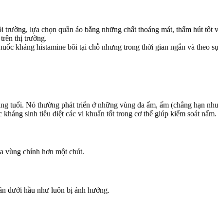
môi trường, lựa chọn quần áo bằng những chất thoáng mát, thấm hút tốt
rên thị trường.
uốc kháng histamine bôi tại chỗ nhưng trong thời gian ngắn và theo sự 
áng tuổi. Nó thường phát triển ở những vùng da ẩm, ấm (chẳng hạn như
kháng sinh tiêu diệt các vi khuẩn tốt trong cơ thể giúp kiểm soát nấm.
xa vùng chính hơn một chút.
hần dưới hầu như luôn bị ảnh hưởng.