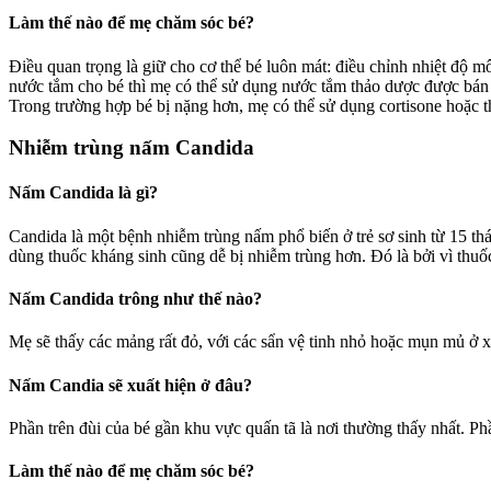
Làm thế nào để mẹ chăm sóc bé?
Điều quan trọng là giữ cho cơ thể bé luôn mát: điều chỉnh nhiệt độ 
nước tắm cho bé thì mẹ có thể sử dụng nước tắm thảo dược được bán t
Trong trường hợp bé bị nặng hơn, mẹ có thể sử dụng cortisone hoặc th
Nhiễm trùng nấm Candida
Nấm Candida là gì?
Candida là một bệnh nhiễm trùng nấm phổ biến ở trẻ sơ sinh từ 15 th
dùng thuốc kháng sinh cũng dễ bị nhiễm trùng hơn. Đó là bởi vì thuốc 
Nấm Candida trông như thế nào?
Mẹ sẽ thấy các mảng rất đỏ, với các sẩn vệ tinh nhỏ hoặc mụn mủ ở 
Nấm Candia sẽ xuất hiện ở đâu?
Phần trên đùi của bé gần khu vực quấn tã là nơi thường thấy nhất. P
Làm thế nào để mẹ chăm sóc bé?