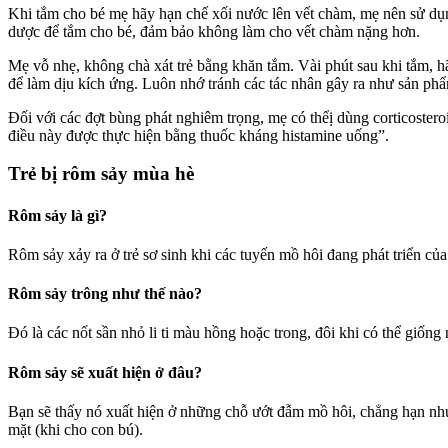
Khi tắm cho bé mẹ hãy hạn chế xối nước lên vết chàm, mẹ nên sử dụ
dược để tắm cho bé, đảm bảo không làm cho vết chàm nặng hơn.
Mẹ vỗ nhẹ, không chà xát trẻ bằng khăn tắm. Vài phút sau khi tắm,
để làm dịu kích ứng. Luôn nhớ tránh các tác nhân gây ra như sản phẩ
Đối với các đợt bùng phát nghiêm trọng, mẹ có thểị dùng corticoster
điều này được thực hiện bằng thuốc kháng histamine uống”.
Trẻ bị rôm sảy mùa hè
Rôm sảy là gì?
Rôm sảy xảy ra ở trẻ sơ sinh khi các tuyến mồ hôi đang phát triển của b
Rôm sảy trông như thế nào?
Đó là các nốt sần nhỏ li ti màu hồng hoặc trong, đôi khi có thể giốn
Rôm sảy sẽ xuất hiện ở đâu?
Bạn sẽ thấy nó xuất hiện ở những chỗ ướt đẫm mồ hôi, chẳng hạn n
mặt (khi cho con bú).