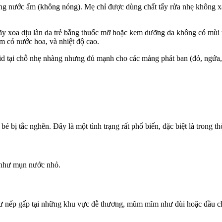
ng nước ấm (không nóng). Mẹ chỉ được dùng chất tẩy rửa nhẹ không xà
 hãy xoa dịu làn da trẻ bằng thuốc mỡ hoặc kem dưỡng da không có mù
m có nước hoa, và nhiệt độ cao.
oid tại chỗ nhẹ nhàng nhưng đủ mạnh cho các mảng phát ban (đỏ, ngứa, t
é bị tắc nghẽn. Đây là một tình trạng rất phổ biến, đặc biệt là trong th
g như mụn nước nhỏ.
hư nếp gấp tại những khu vực dễ thương, mũm mĩm như đùi hoặc đầu c