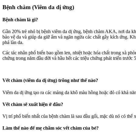
Bệnh chàm (Viêm da dị ứng)
Bệnh chàm là gì?
Gần 20% trẻ nhỏ bị bệnh viêm da dị ứng, bệnh chàm AKA, nơi da khô, 
bảo vệ da và giúp da giữ ẩm và ngăn ngừa các chất gây kích ứng. Khi
phá làn da.
Các tác nhân phổ biến bao gồm len, nhiệt hoặc hóa chất trong xà phòn
chứng trong năm đầu đời và hầu hết các triệu chứng phát triển trước 5
Vết chàm (viêm da dị ứng) trông như thế nào?
Viêm da dị ứng tạo ra các mảng da khô màu hồng hoặc đỏ có khả nă
Vết chàm sẽ xuất hiện ở đâu?
Vị trí phổ biến nhất của bệnh chàm là sau đầu gối, mặc dù nó có thể x
Làm thế nào để mẹ chăm sóc vết chàm của bé?