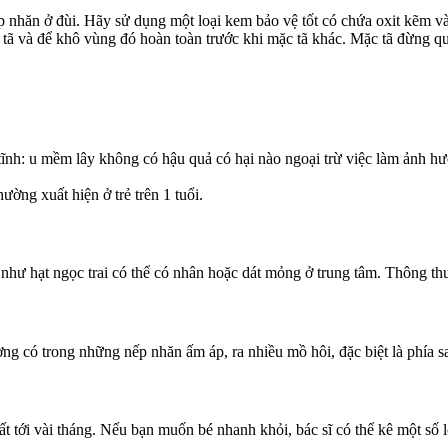
 nhăn ở đùi. Hãy sử dụng một loại kem bảo vệ tốt có chứa oxit kẽm và
y tã và để khô vùng đó hoàn toàn trước khi mặc tã khác. Mặc tã đừng q
ĩnh: u mềm lây không có hậu quả có hại nào ngoại trừ việc làm ảnh h
ờng xuất hiện ở trẻ trên 1 tuổi.
 như hạt ngọc trai có thể có nhân hoặc dát mỏng ở trung tâm. Thông t
ng có trong những nếp nhăn ấm áp, ra nhiều mồ hôi, đặc biệt là phía s
t tới vài tháng. Nếu bạn muốn bé nhanh khỏi, bác sĩ có thể kê một số 