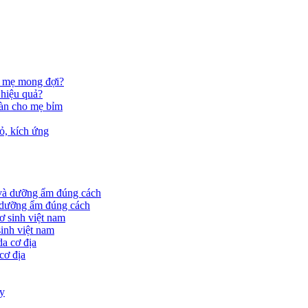
u mẹ mong đợi?
 hiệu quả?
oàn cho mẹ bỉm
ỏ, kích ứng
à dưỡng ẩm đúng cách
sinh việt nam
cơ địa