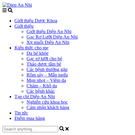
Giới thiệu Dược Khoa
Giới thiệu
Giới thiệu Diệp An Nhi
Gạc Rơ Lưỡi Diệp An Nhi
Xịt muỗi Diệp An Nhi
Kiến thức cho mẹ
Da bé khỏe
Gạc rơ lưỡi cho bé
Thảo dược tắm bé
Các bệnh thường gặp
Rôm sảy – Mẩn ngứa
Mụn nhọt – Viêm da
Chàm – Khô da
Các bệnh khác
Tạp chí Diệp An Nhi
Nghiên cứu khoa học
Cảm nhận khách hàng
Tin tức
Điểm mua hàng