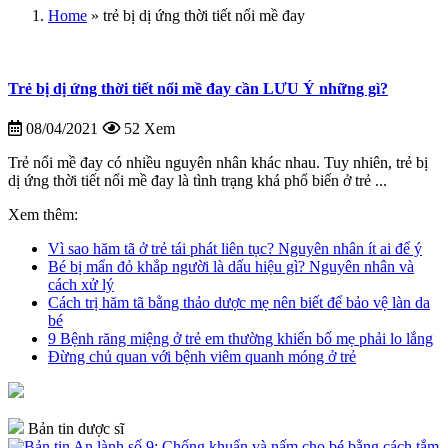
Home
»
trẻ bị dị ứng thời tiết nổi mề đay
Trẻ bị dị ứng thời tiết nổi mề đay cần LƯU Ý những gì?
08/04/2021
52 Xem
Trẻ nổi mề đay có nhiều nguyên nhân khác nhau. Tuy nhiên, trẻ bị
dị ứng thời tiết nổi mề đay là tình trạng khá phổ biến ở trẻ ...
Xem thêm:
Vì sao hăm tã ở trẻ tái phát liên tục? Nguyên nhân ít ai để ý
Bé bị mẩn đỏ khắp người là dấu hiệu gì? Nguyên nhân và
cách xử lý
Cách trị hăm tã bằng thảo dược mẹ nên biết để bảo vệ làn da
bé
9 Bệnh răng miệng ở trẻ em thường khiến bố mẹ phải lo lắng
Đừng chủ quan với bệnh viêm quanh móng ở trẻ
Bản tin dược sĩ