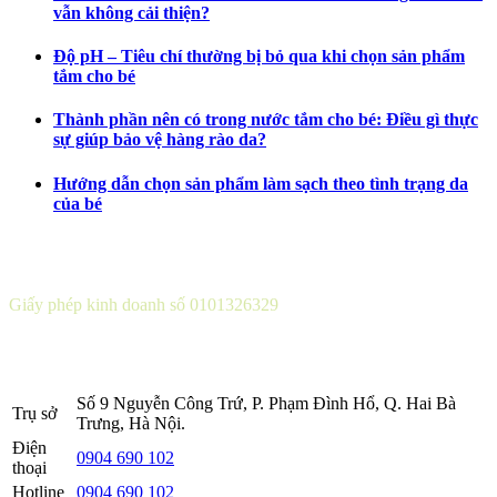
vẫn không cải thiện?
Độ pH – Tiêu chí thường bị bỏ qua khi chọn sản phẩm
tắm cho bé
Thành phần nên có trong nước tắm cho bé: Điều gì thực
sự giúp bảo vệ hàng rào da?
Hướng dẫn chọn sản phẩm làm sạch theo tình trạng da
của bé
CÔNG TY CỔ PHẦN DƯỢC KHOA
Giấy phép kinh doanh số 0101326329
Sở KH&ĐT thành phố Hà Nội cấp lần 5 ngày 22 tháng 08 năm
2016.
Số 9 Nguyễn Công Trứ, P. Phạm Đình Hổ, Q. Hai Bà
Trụ sở
Trưng, Hà Nội.
Điện
0904 690 102
thoại
Hotline
0904 690 102