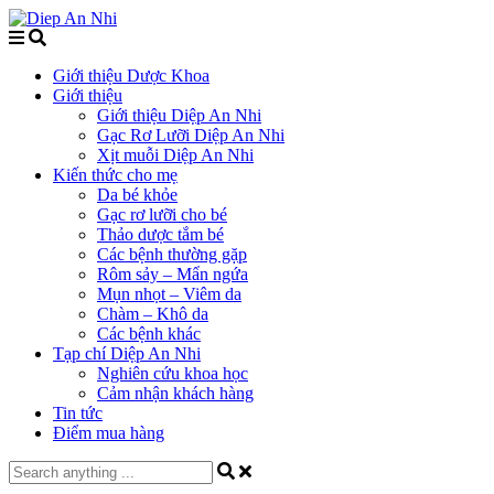
Giới thiệu Dược Khoa
Giới thiệu
Giới thiệu Diệp An Nhi
Gạc Rơ Lưỡi Diệp An Nhi
Xịt muỗi Diệp An Nhi
Kiến thức cho mẹ
Da bé khỏe
Gạc rơ lưỡi cho bé
Thảo dược tắm bé
Các bệnh thường gặp
Rôm sảy – Mẩn ngứa
Mụn nhọt – Viêm da
Chàm – Khô da
Các bệnh khác
Tạp chí Diệp An Nhi
Nghiên cứu khoa học
Cảm nhận khách hàng
Tin tức
Điểm mua hàng