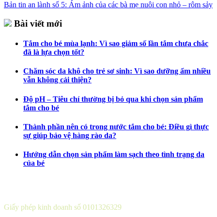
Bản tin an lành số 5: Ám ảnh của các bà mẹ nuôi con nhỏ – rôm sảy
Bài viết mới
Tắm cho bé mùa lạnh: Vì sao giảm số lần tắm chưa chắc
đã là lựa chọn tốt?
Chăm sóc da khô cho trẻ sơ sinh: Vì sao dưỡng ẩm nhiều
vẫn không cải thiện?
Độ pH – Tiêu chí thường bị bỏ qua khi chọn sản phẩm
tắm cho bé
Thành phần nên có trong nước tắm cho bé: Điều gì thực
sự giúp bảo vệ hàng rào da?
Hướng dẫn chọn sản phẩm làm sạch theo tình trạng da
của bé
CÔNG TY CỔ PHẦN DƯỢC KHOA
Giấy phép kinh doanh số 0101326329