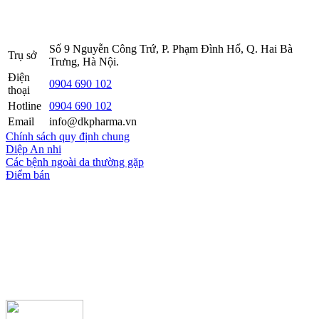
Sở KH&ĐT thành phố Hà Nội cấp lần 5 ngày 22 tháng 08 năm
2016.
Số 9 Nguyễn Công Trứ, P. Phạm Đình Hổ, Q. Hai Bà
Trụ sở
Trưng, Hà Nội.
Điện
0904 690 102
thoại
Hotline
0904 690 102
Email
info@dkpharma.vn
Chính sách quy định chung
Diệp An nhi
Các bệnh ngoài da thường gặp
Điểm bán