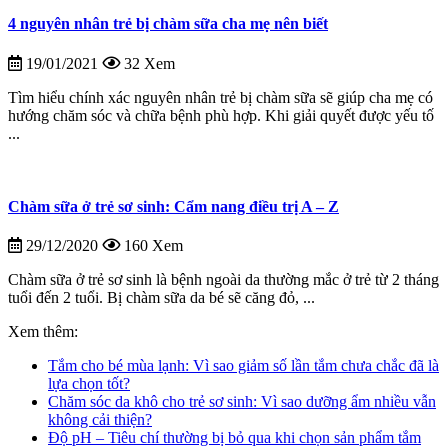
4 nguyên nhân trẻ bị chàm sữa cha mẹ nên biết
19/01/2021
32 Xem
Tìm hiểu chính xác nguyên nhân trẻ bị chàm sữa sẽ giúp cha mẹ có
hướng chăm sóc và chữa bệnh phù hợp. Khi giải quyết được yếu tố
...
Chàm sữa ở trẻ sơ sinh: Cẩm nang điều trị A – Z
29/12/2020
160 Xem
Chàm sữa ở trẻ sơ sinh là bệnh ngoài da thường mắc ở trẻ từ 2 tháng
tuổi đến 2 tuổi. Bị chàm sữa da bé sẽ căng đỏ, ...
Xem thêm:
Tắm cho bé mùa lạnh: Vì sao giảm số lần tắm chưa chắc đã là
lựa chọn tốt?
Chăm sóc da khô cho trẻ sơ sinh: Vì sao dưỡng ẩm nhiều vẫn
không cải thiện?
Độ pH – Tiêu chí thường bị bỏ qua khi chọn sản phẩm tắm