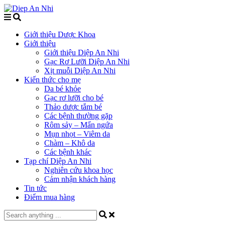
Giới thiệu Dược Khoa
Giới thiệu
Giới thiệu Diệp An Nhi
Gạc Rơ Lưỡi Diệp An Nhi
Xịt muỗi Diệp An Nhi
Kiến thức cho mẹ
Da bé khỏe
Gạc rơ lưỡi cho bé
Thảo dược tắm bé
Các bệnh thường gặp
Rôm sảy – Mẩn ngứa
Mụn nhọt – Viêm da
Chàm – Khô da
Các bệnh khác
Tạp chí Diệp An Nhi
Nghiên cứu khoa học
Cảm nhận khách hàng
Tin tức
Điểm mua hàng