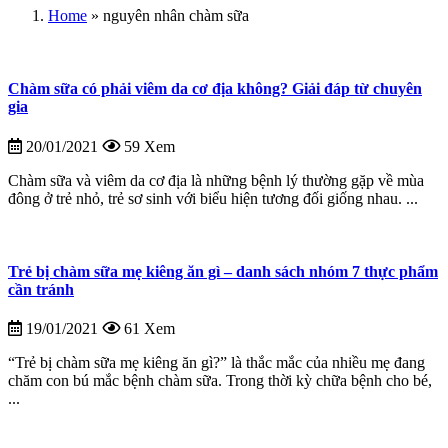
Home
»
nguyên nhân chàm sữa
Chàm sữa có phải viêm da cơ địa không? Giải đáp từ chuyên
gia
20/01/2021
59 Xem
Chàm sữa và viêm da cơ địa là những bệnh lý thường gặp về mùa
đông ở trẻ nhỏ, trẻ sơ sinh với biểu hiện tương đối giống nhau. ...
Trẻ bị chàm sữa mẹ kiêng ăn gì – danh sách nhóm 7 thực phẩm
cần tránh
19/01/2021
61 Xem
“Trẻ bị chàm sữa mẹ kiêng ăn gì?” là thắc mắc của nhiều mẹ đang
chăm con bú mắc bệnh chàm sữa. Trong thời kỳ chữa bệnh cho bé,
...