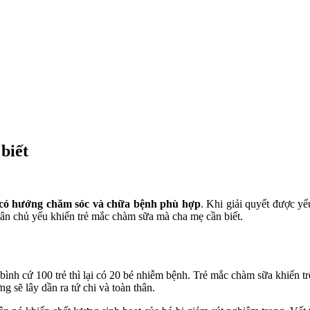
biết
 có hướng chăm sóc và chữa bệnh phù hợp
. Khi giải quyết được y
hân chủ yếu khiến trẻ mắc chàm sữa mà cha mẹ cần biết.
 bình cứ 100 trẻ thì lại có 20 bé nhiễm bệnh. Trẻ mắc chàm sữa khiến tr
g sẽ lây dần ra tứ chi và toàn thân.