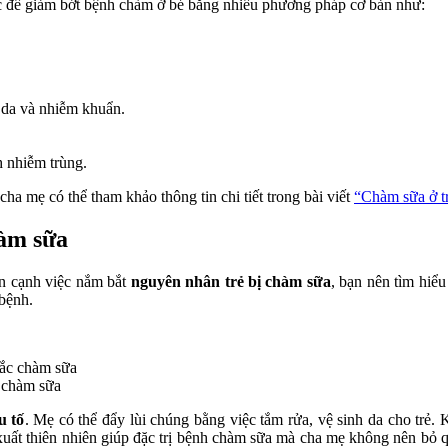
óc để giảm bớt bệnh chàm ở bé bằng nhiều phương pháp cơ bản như:
 da và nhiễm khuẩn.
h nhiễm trùng.
ha mẹ có thể tham khảo thông tin chi tiết trong bài viết
“Chàm sữa ở tr
hàm sữa
bên cạnh việc nắm bắt
nguyên nhân trẻ bị chàm sữa
, bạn nên tìm hiể
bệnh.
c chàm sữa
u tố
. Mẹ có thể đẩy lùi chúng bằng việc tắm rửa, vệ sinh da cho trẻ.
xuất thiên nhiên giúp đặc trị bệnh chàm sữa mà cha mẹ không nên bỏ