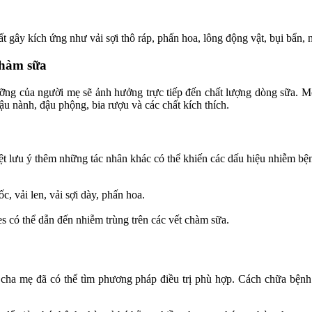
chất gây kích ứng như vải sợi thô ráp, phấn hoa, lông động vật, bụi bẩ
chàm sữa
ỡng của người mẹ sẽ ảnh hưởng trực tiếp đến chất lượng dòng sữa. M
ậu nành, đậu phộng, bia rượu và các chất kích thích.
ệt lưu ý thêm những tác nhân khác có thể khiến các dấu hiệu nhiễm b
c, vải len, vải sợi dày, phấn hoa.
s có thể dẫn đến nhiễm trùng trên các vết chàm sữa.
 cha mẹ đã có thể tìm phương pháp điều trị phù hợp. Cách chữa bện