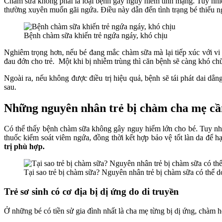
Chàm sữa không phải là loại bệnh gây nguy hiểm tính mạng. Tuy nhiê
thường xuyên muốn gãi ngứa. Điều này dẫn đến tình trạng bé thiếu n
Bệnh chàm sữa khiến trẻ ngứa ngáy, khó chịu
Nghiêm trọng hơn, nếu bé đang mắc chàm sữa mà lại tiếp xúc với vi 
đau đớn cho trẻ. Một khi bị nhiễm trùng thì căn bệnh sẽ càng khó chữ
Ngoài ra, nếu không được điều trị hiệu quả, bệnh sẽ tái phát dai dẳ
sau.
Những nguyên nhân trẻ bị chàm cha mẹ cần
Có thể thấy bệnh chàm sữa không gây nguy hiểm lớn cho bé. Tuy nhiê
thuốc kiểm soát viêm ngứa, đồng thời kết hợp bảo vệ tốt làn da để 
trị phù hợp.
Tại sao trẻ bị chàm sữa? Nguyên nhân trẻ bị chàm sữa có thể d
Trẻ sơ sinh có cơ địa bị dị ứng do di truyền
Ở những bé có tiền sử gia đình nhất là cha mẹ từng bị dị ứng, chàm