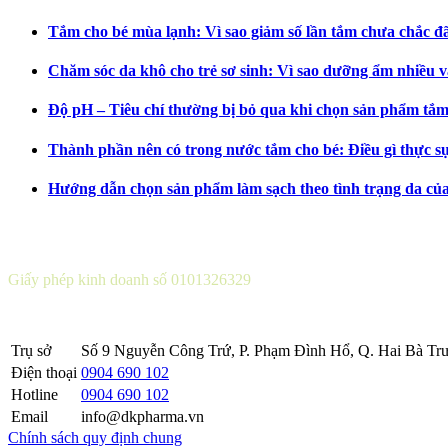
Tắm cho bé mùa lạnh: Vì sao giảm số lần tắm chưa chắc đã 
Chăm sóc da khô cho trẻ sơ sinh: Vì sao dưỡng ẩm nhiều v
Độ pH – Tiêu chí thường bị bỏ qua khi chọn sản phẩm tắm
Thành phần nên có trong nước tắm cho bé: Điều gì thực s
Hướng dẫn chọn sản phẩm làm sạch theo tình trạng da củ
CÔNG TY CỔ PHẦN DƯỢC KHOA
Giấy phép kinh doanh số 0101326329
Sở KH&ĐT thành phố Hà Nội cấp lần 5 ngày 22 tháng 08 năm 2016
Trụ sở
Số 9 Nguyễn Công Trứ, P. Phạm Đình Hổ, Q. Hai Bà Trư
Điện thoại
0904 690 102
Hotline
0904 690 102
Email
info@dkpharma.vn
Chính sách quy định chung