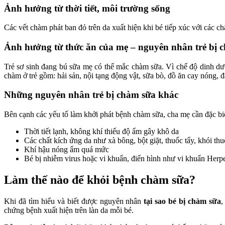
Ảnh hưởng từ thời tiết, môi trường sống
Các vết chàm phát ban đỏ trên da xuất hiện khi bé tiếp xúc với các 
Ảnh hưởng từ thức ăn của mẹ – nguyên nhân trẻ bị 
Trẻ sơ sinh đang bú sữa mẹ có thể mắc chàm sữa. Vì chế độ dinh dư
chàm ở trẻ gồm: hải sản, nội tạng động vật, sữa bò, đồ ăn cay nóng, đ
Những nguyên nhân trẻ bị chàm sữa khác
Bên cạnh các yếu tố làm khởi phát bệnh chàm sữa, cha mẹ cần đặc bi
Thời tiết lạnh, không khí thiếu độ ẩm gây khô da
Các chất kích ứng da như xà bông, bột giặt, thuốc tẩy, khói thuố
Khí hậu nóng ẩm quá mức
Bé bị nhiễm virus hoặc vi khuẩn, điển hình như vi khuẩn Herpe
Làm thế nào để khỏi bệnh chàm sữa?
Khi đã tìm hiểu và biết được nguyên nhân
tại sao bé bị chàm sữa
,
chứng bệnh xuất hiện trên làn da mỗi bé.