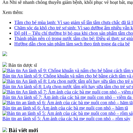
An Nhi sẽ nhanh chóng thuyên giảm bệnh, khôi phục vẻ hoạt bát, mạ
Xem thêm:
Tắm cho bé mùa lạnh: Vì sao giảm số lần tắm chưa chắc đã là l
Chăm sóc da khô cho trẻ sơ sinh: Vì sao dưỡng ẩm nhiều vẫn k
Độ pH – Tiêu chí thường bị bỏ qua khi chọn sản phẩm tắm cho
Thành phần nên có trong nước tắm cho bé: Điều gì thực sự giú
Hướng dẫn chọn sản phẩm làm sạch theo tình trạng da của bé
Bản tin dược sĩ
Bản tin An lành số 9: Chống khuẩn và nấm cho bé bằng cách tắm v
Bản tin An lành số 8: Lựa chọn nước tắm gội hay sữa tắm cho trẻ sơ 
Bản tin An lành số 7: Ám ảnh của các bà mẹ nuôi con nhỏ – viêm da 
Bản tin an lành số 6: Ám ảnh của các bà mẹ nuôi con nhỏ – hăm tã
Bản tin an lành số 5: Ám ảnh của các bà mẹ nuôi con nhỏ – rôm sảy
Bài viết mới