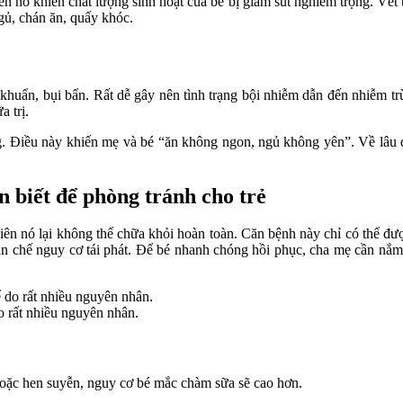
n nó khiến chất lượng sinh hoạt của bé bị giảm sút nghiêm trọng. Vết
gủ, chán ăn, quấy khóc.
khuẩn, bụi bẩn. Rất dễ gây nên tình trạng bội nhiễm dẫn đến nhiễm tr
a trị.
ng. Điều này khiến mẹ và bé “ăn không ngon, ngủ không yên”. Về lâu d
 biết để phòng tránh cho trẻ
n nó lại không thể chữa khỏi hoàn toàn. Căn bệnh này chỉ có thể được
hạn chế nguy cơ tái phát. Để bé nhanh chóng hồi phục, cha mẹ cần nắ
o rất nhiều nguyên nhân.
 hoặc hen suyễn, nguy cơ bé mắc chàm sữa sẽ cao hơn.