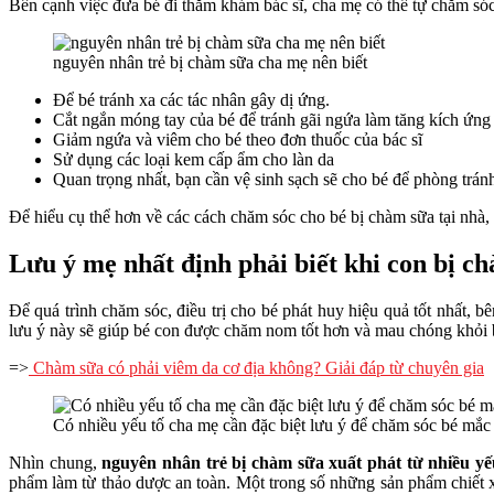
Bên cạnh việc đưa bé đi thăm khám bác sĩ, cha mẹ có thể tự chăm s
nguyên nhân trẻ bị chàm sữa cha mẹ nên biết
Để bé tránh xa các tác nhân gây dị ứng.
Cắt ngắn móng tay của bé để tránh gãi ngứa làm tăng kích ứng
Giảm ngứa và viêm cho bé theo đơn thuốc của bác sĩ
Sử dụng các loại kem cấp ẩm cho làn da
Quan trọng nhất, bạn cần vệ sinh sạch sẽ cho bé để phòng trán
Để hiểu cụ thể hơn về các cách chăm sóc cho bé bị chàm sữa tại nhà, c
Lưu ý mẹ nhất định phải biết khi con bị c
Để quá trình chăm sóc, điều trị cho bé phát huy hiệu quả tốt nhất, 
lưu ý này sẽ giúp bé con được chăm nom tốt hơn và mau chóng khỏi 
=>
Chàm sữa có phải viêm da cơ địa không? Giải đáp từ chuyên gia
Có nhiều yếu tố cha mẹ cần đặc biệt lưu ý để chăm sóc bé mắ
Nhìn chung,
nguyên nhân trẻ bị chàm s
ữa
xuất phát từ nhiều yế
phẩm làm từ thảo dược an toàn. Một trong số những sản phẩm chiết 