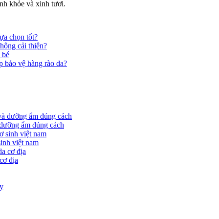
nh khỏe và xinh tươi.
ựa chọn tốt?
hông cải thiện?
 bé
p bảo vệ hàng rào da?
à dưỡng ẩm đúng cách
sinh việt nam
cơ địa