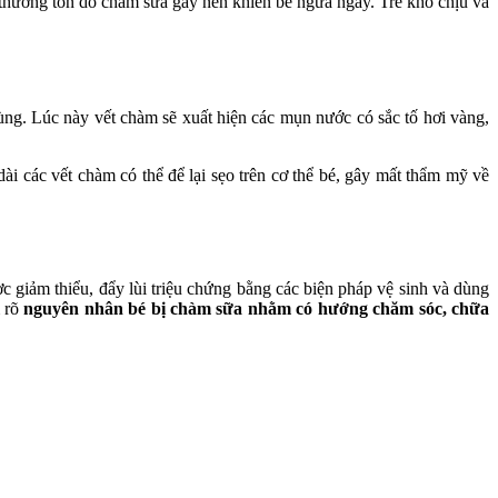
 thương tổn do chàm sữa gây nên khiến bé ngứa ngáy. Trẻ khó chịu và
ùng. Lúc này vết chàm sẽ xuất hiện các mụn nước có sắc tố hơi vàng,
ài các vết chàm có thể để lại sẹo trên cơ thể bé, gây mất thẩm mỹ về
 giảm thiểu, đẩy lùi triệu chứng bằng các biện pháp vệ sinh và dùng
m rõ
nguyên nhân bé bị chàm sữa
nhằm có hướng chăm sóc, chữa