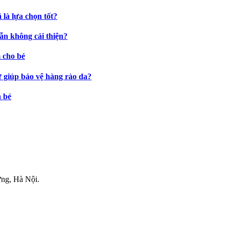
là lựa chọn tốt?
ẫn không cải thiện?
 cho bé
ự giúp bảo vệ hàng rào da?
a bé
.
ng, Hà Nội.