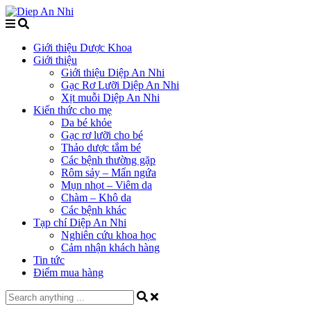
Giới thiệu Dược Khoa
Giới thiệu
Giới thiệu Diệp An Nhi
Gạc Rơ Lưỡi Diệp An Nhi
Xịt muỗi Diệp An Nhi
Kiến thức cho mẹ
Da bé khỏe
Gạc rơ lưỡi cho bé
Thảo dược tắm bé
Các bệnh thường gặp
Rôm sảy – Mẩn ngứa
Mụn nhọt – Viêm da
Chàm – Khô da
Các bệnh khác
Tạp chí Diệp An Nhi
Nghiên cứu khoa học
Cảm nhận khách hàng
Tin tức
Điểm mua hàng