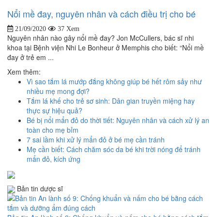
Nổi mề đay, nguyên nhân và cách điều trị cho bé
21/09/2020
37 Xem
Nguyên nhân nào gây nổi mề đay? Jon McCullers, bác sĩ nhi
khoa tại Bệnh viện Nhi Le Bonheur ở Memphis cho biết: “Nổi mề
đay ở trẻ em ...
Xem thêm:
Vì sao tắm lá mướp đắng không giúp bé hết rôm sảy như
nhiều mẹ mong đợi?
Tắm lá khế cho trẻ sơ sinh: Dân gian truyền miệng hay
thực sự hiệu quả?
Bé bị nổi mẩn đỏ do thời tiết: Nguyên nhân và cách xử lý an
toàn cho mẹ bỉm
7 sai lầm khi xử lý mẩn đỏ ở bé mẹ cần tránh
Mẹ cần biết: Cách chăm sóc da bé khi trời nóng để tránh
mẩn đỏ, kích ứng
Bản tin dược sĩ