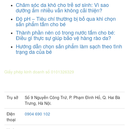
Chăm sóc da khô cho trẻ sơ sinh: Vì sao
dưỡng ẩm nhiều vẫn không cải thiện?
Độ pH – Tiêu chí thường bị bỏ qua khi chọn
sản phẩm tắm cho bé
Thành phần nên có trong nước tắm cho bé:
Điều gì thực sự giúp bảo vệ hàng rào da?
Hướng dẫn chọn sản phẩm làm sạch theo tình
trạng da của bé
CÔNG TY CỔ PHẦN DƯỢC KHOA
Giấy phép kinh doanh số 0101326329
Sở KH&ĐT thành phố Hà Nội cấp lần 5 ngày 22 tháng 08 năm
2016.
Trụ sở
Số 9 Nguyễn Công Trứ, P. Phạm Đình Hổ, Q. Hai Bà
Trưng, Hà Nội.
Điện
0904 690 102
thoại