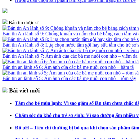
Hướng dẫn chọn sản phẩm làm sạch theo tình trạng da của bé
Bản tin dược sĩ
Bản tin An lành số 9: Chống khuẩn và nấm cho bé bằng cách tắm v
Bản tin An lành số 8: Lựa chọn nước tắm gội hay sữa tắm cho trẻ sơ 
Bản tin An lành số 7: Ám ảnh của các bà mẹ nuôi con nhỏ – viêm da 
Bản tin an lành số 6: Ám ảnh của các bà mẹ nuôi con nhỏ – hăm tã
Bản tin an lành số 5: Ám ảnh của các bà mẹ nuôi con nhỏ – rôm sảy
Bài viết mới
Tắm cho bé mùa lạnh: Vì sao giảm số lần tắm chưa chắc đã 
Chăm sóc da khô cho trẻ sơ sinh: Vì sao dưỡng ẩm nhiều v
Độ pH – Tiêu chí thường bị bỏ qua khi chọn sản phẩm tắm