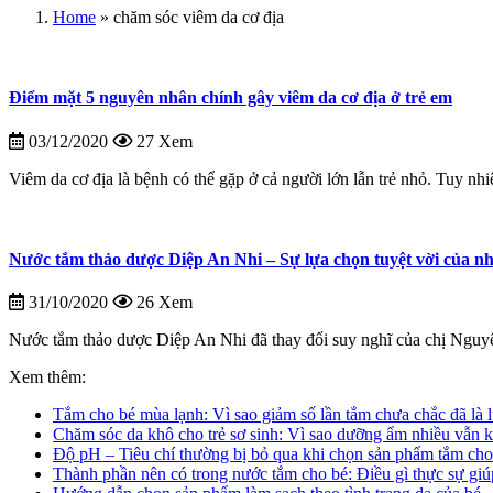
Home
»
chăm sóc viêm da cơ địa
Điểm mặt 5 nguyên nhân chính gây viêm da cơ địa ở trẻ em
03/12/2020
27 Xem
Viêm da cơ địa là bệnh có thể gặp ở cả người lớn lẫn trẻ nhỏ. Tuy nhiê
Nước tắm thảo dược Diệp An Nhi – Sự lựa chọn tuyệt vời của n
31/10/2020
26 Xem
Nước tắm thảo dược Diệp An Nhi đã thay đổi suy nghĩ của chị Nguyệt
Xem thêm:
Tắm cho bé mùa lạnh: Vì sao giảm số lần tắm chưa chắc đã là l
Chăm sóc da khô cho trẻ sơ sinh: Vì sao dưỡng ẩm nhiều vẫn k
Độ pH – Tiêu chí thường bị bỏ qua khi chọn sản phẩm tắm cho
Thành phần nên có trong nước tắm cho bé: Điều gì thực sự giú