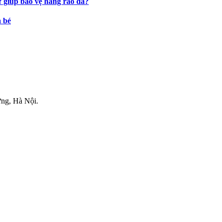
ự giúp bảo vệ hàng rào da?
a bé
.
ng, Hà Nội.