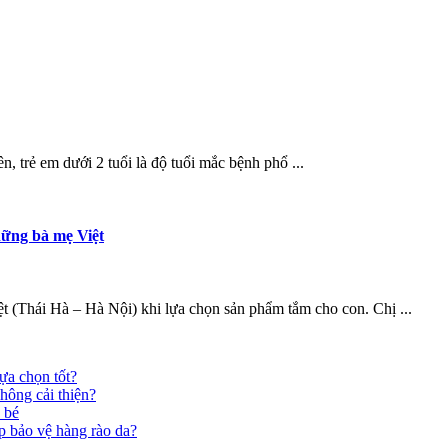
n, trẻ em dưới 2 tuổi là độ tuổi mắc bệnh phổ ...
hững bà mẹ Việt
 (Thái Hà – Hà Nội) khi lựa chọn sản phẩm tắm cho con. Chị ...
ựa chọn tốt?
hông cải thiện?
 bé
p bảo vệ hàng rào da?