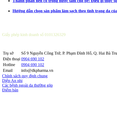
Thành phần nên có trong nước tắm cho bé: Điều gì thực s
Hướng dẫn chọn sản phẩm làm sạch theo tình trạng da củ
CÔNG TY CỔ PHẦN DƯỢC KHOA
Giấy phép kinh doanh số 0101326329
Sở KH&ĐT thành phố Hà Nội cấp lần 5 ngày 22 tháng 08 năm 2016
Trụ sở
Số 9 Nguyễn Công Trứ, P. Phạm Đình Hổ, Q. Hai Bà Trư
Điện thoại
0904 690 102
Hotline
0904 690 102
Email
info@dkpharma.vn
Chính sách quy định chung
Diệp An nhi
Các bệnh ngoài da thường gặp
Điểm bán