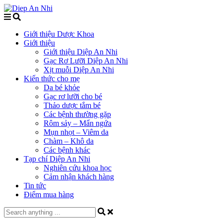
Giới thiệu Dược Khoa
Giới thiệu
Giới thiệu Diệp An Nhi
Gạc Rơ Lưỡi Diệp An Nhi
Xịt muỗi Diệp An Nhi
Kiến thức cho mẹ
Da bé khỏe
Gạc rơ lưỡi cho bé
Thảo dược tắm bé
Các bệnh thường gặp
Rôm sảy – Mẩn ngứa
Mụn nhọt – Viêm da
Chàm – Khô da
Các bệnh khác
Tạp chí Diệp An Nhi
Nghiên cứu khoa học
Cảm nhận khách hàng
Tin tức
Điểm mua hàng