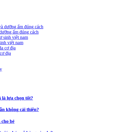
à dưỡng ẩm đúng cách
sinh việt nam
cơ địa
là lựa chọn tốt?
ẫn không cải thiện?
 cho bé