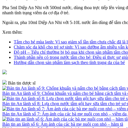
Pha 5ml Diệp An Nhi với 500ml nước, dùng thoa trực tiếp lên vùng da
nhanh tình trạng viêm da cơ địa ở trẻ.
Ngoài ra, pha 10ml Diệp An Nhi với 5-10L nước ấm dùng để tắm cho 
Xem thêm:
Tắm cho bé mùa lạnh: Vì sao giảm số lần tắm chưa chắc đã là l
Chăm sóc da khô cho trẻ sơ sinh: Vì sao dưỡng ẩm nhiều vẫn k
Độ pH – Tiêu chí thường bị bỏ qua khi chọn sản phẩm tắm cho
Thành phần nên có trong nước tắm cho bé: Điều gì thực sự giú
Hướng dẫn chọn sản phẩm làm sạch theo tình trạng da của bé
Bản tin dược sĩ
Bản tin An lành số 9: Chống khuẩn và nấm cho bé bằng cách tắm v
Bản tin An lành số 8: Lựa chọn nước tắm gội hay sữa tắm cho trẻ sơ 
Bản tin An lành số 7: Ám ảnh của các bà mẹ nuôi con nhỏ – viêm da 
Bản tin an lành số 6: Ám ảnh của các bà mẹ nuôi con nhỏ – hăm tã