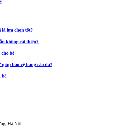
là lựa chọn tốt?
ẫn không cải thiện?
 cho bé
ự giúp bảo vệ hàng rào da?
a bé
.
ng, Hà Nội.