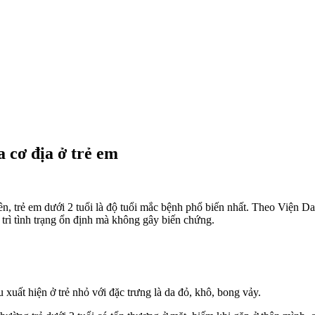
 cơ địa ở trẻ em
ên, trẻ em dưới 2 tuổi là độ tuổi mắc bệnh phổ biến nhất. Theo Viện Da
 trì tình trạng ổn định mà không gây biến chứng.
 xuất hiện ở trẻ nhỏ với đặc trưng là da đỏ, khô, bong vảy.