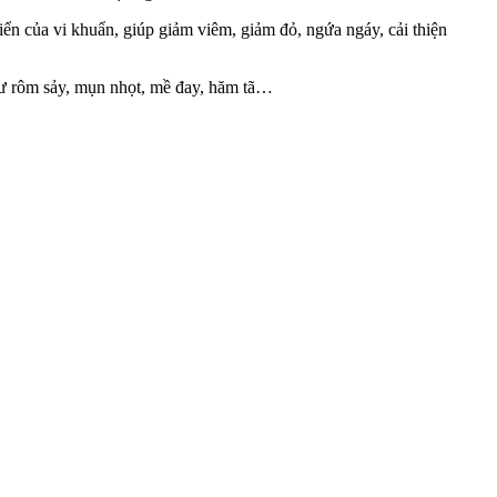
iển của vi khuẩn, giúp giảm viêm, giảm đỏ, ngứa ngáy, cải thiện
hư rôm sảy, mụn nhọt, mề đay, hăm tã…