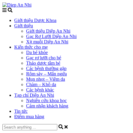
Giới thiệu Dược Khoa
Giới thiệu
Giới thiệu Diệp An Nhi
Gạc Rơ Lưỡi Diệp An Nhi
Xịt muỗi Diệp An Nhi
Kiến thức cho mẹ
Da bé khỏe
Gạc rơ lưỡi cho bé
Thảo dược tắm bé
Các bệnh thường gặp
Rôm sảy – Mẩn ngứa
Mụn nhọt – Viêm da
Chàm – Khô da
Các bệnh khác
Tạp chí Diệp An Nhi
Nghiên cứu khoa học
Cảm nhận khách hàng
Tin tức
Điểm mua hàng