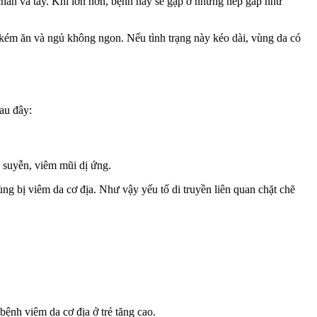
chân và tay. Khi lớn hơn, bệnh này sẽ gặp ở những nếp gấp như
ể kém ăn và ngủ không ngon. Nếu tình trạng này kéo dài, vùng da có
au đây:
n suyễn, viêm mũi dị ứng.
ng bị viêm da cơ địa. Như vậy yếu tố di truyền liên quan chặt chẽ
bệnh viêm da cơ địa ở trẻ tăng cao.