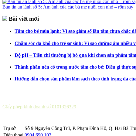
Bản tin an lành số 5: Ám ảnh của các bà mẹ nuôi con nhỏ – rôm sảy
Bài viết mới
Tắm cho bé mùa lạnh: Vì sao giảm số lần tắm chưa chắc đã 
Chăm sóc da khô cho trẻ sơ sinh: Vì sao dưỡng ẩm nhiều v
Độ pH – Tiêu chí thường bị bỏ qua khi chọn sản phẩm tắm
Thành phần nên có trong nước tắm cho bé: Điều gì thực s
Hướng dẫn chọn sản phẩm làm sạch theo tình trạng da củ
CÔNG TY CỔ PHẦN DƯỢC KHOA
Giấy phép kinh doanh số 0101326329
Sở KH&ĐT thành phố Hà Nội cấp lần 5 ngày 22 tháng 08 năm 2016
Trụ sở
Số 9 Nguyễn Công Trứ, P. Phạm Đình Hổ, Q. Hai Bà Trư
Điện thoại
0904 690 102