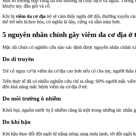
Một số trường hợp vùng da tổn thương bị chảy dịch và ngứa. Thông th
khuỷu tay, đầu gối và cổ.
Khi bị
viêm da cơ địa
trẻ sẽ cảm thấy ngứa dữ dội, thường xuyên cào
thể trở nên lichen hóa, có nghĩa là dày, cứng và sẫm màu hơn.
5 nguyên nhân chính gây viêm da cơ địa ở 
Mặc dù chưa có nghiên cứu nào xác định được nguyên nhân chính xác 
Do di truyền
Trẻ có nguy cơ bị viêm da cơ địa cao hơn nếu có cha mẹ, người thân 
Trên thực tế đã có nhiều nghiên cứu chỉ ra rằng: 60% người mắc viêm
đến khả năng mắc bệnh viêm da cơ địa ở trẻ.
Do môi trường ô nhiễm
Khói bụi, nguồn nước bị ô nhiễm cũng là một trong những tác nhân gâ
Do khí hậu
Khí hậu thay đổi đột ngột từ nắng nóng sang mưa lạnh, rét đột ngột ha