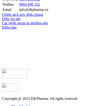
Hotline
0904 690 102
Email
info@dkpharma.vn
Chính sách quy định chung
Diệp An nhi
Các bệnh ngoài da thường gặp
Điểm bán
Copyright @ 2021 DKPharma. All rights reserved.