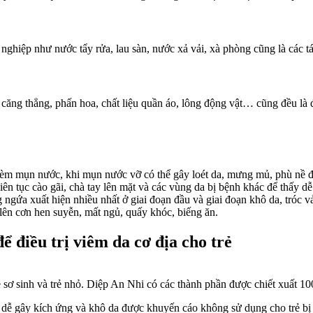
nghiệp như nước tẩy rửa, lau sàn, nước xả vải, xà phòng cũng là các tá
căng thẳng, phấn hoa, chất liệu quần áo, lông động vật… cũng đều là 
 kèm mụn nước, khi mụn nước vỡ có thể gây loét da, mưng mủ, phù nề đ
iên tục cào gãi, chà tay lên mặt và các vùng da bị bệnh khác để thấy 
ngứa xuất hiện nhiều nhất ở giai đoạn đầu và giai đoạn khô da, tróc vảy
 lên cơn hen suyễn, mất ngủ, quấy khóc, biếng ăn.
 điều trị viêm da cơ địa cho trẻ
 sơ sinh và trẻ nhỏ. Diệp An Nhi có các thành phần được chiết xuất 1
 dễ gây kích ứng và khô da được khuyến cáo không sử dụng cho trẻ bị