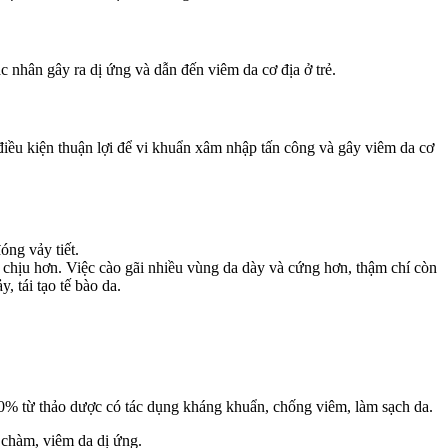
c nhân gây ra dị ứng và dẫn đến viêm da cơ địa ở trẻ.
điều kiện thuận lợi để vi khuẩn xâm nhập tấn công và gây viêm da cơ
óng vảy tiết.
dễ chịu hơn. Việc cào gãi nhiều vùng da dày và cứng hơn, thậm chí còn
, tái tạo tế bào da.
00% từ thảo dược có tác dụng kháng khuẩn, chống viêm, làm sạch da.
 chàm, viêm da dị ứng.