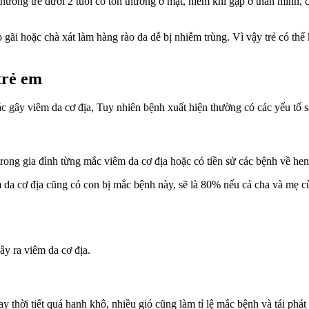
ường trẻ dưới 2 tuổi có tổn thương ở mặt, hiếm khi gặp ở thân mình, 
 gãi hoặc chà xát làm hàng rào da dễ bị nhiễm trùng. Vì vậy trẻ có th
trẻ em
gây viêm da cơ địa, Tuy nhiên bệnh xuất hiện thường có các yếu tố s
trong gia đình từng mắc viêm da cơ địa hoặc có tiền sử các bệnh về he
 da cơ địa cũng có con bị mắc bệnh này, sẽ là 80% nếu cả cha và mẹ cù
y ra viêm da cơ địa.
y thời tiết quá hanh khô, nhiều gió cũng làm tỉ lệ mắc bệnh và tái phát 