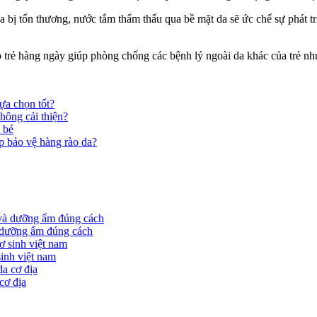
 bị tổn thương, nước tắm thẩm thấu qua bề mặt da sẽ ức chế sự phát tr
trẻ hàng ngày giúp phòng chống các bệnh lý ngoài da khác của trẻ n
ựa chọn tốt?
hông cải thiện?
 bé
p bảo vệ hàng rào da?
à dưỡng ẩm đúng cách
sinh việt nam
cơ địa