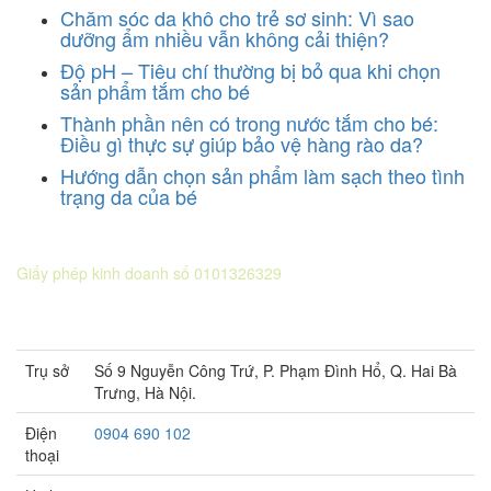
Chăm sóc da khô cho trẻ sơ sinh: Vì sao
dưỡng ẩm nhiều vẫn không cải thiện?
Độ pH – Tiêu chí thường bị bỏ qua khi chọn
sản phẩm tắm cho bé
Thành phần nên có trong nước tắm cho bé:
Điều gì thực sự giúp bảo vệ hàng rào da?
Hướng dẫn chọn sản phẩm làm sạch theo tình
trạng da của bé
CÔNG TY CỔ PHẦN DƯỢC KHOA
Giấy phép kinh doanh số 0101326329
Sở KH&ĐT thành phố Hà Nội cấp lần 5 ngày 22 tháng 08 năm
2016.
Trụ sở
Số 9 Nguyễn Công Trứ, P. Phạm Đình Hổ, Q. Hai Bà
Trưng, Hà Nội.
Điện
0904 690 102
thoại