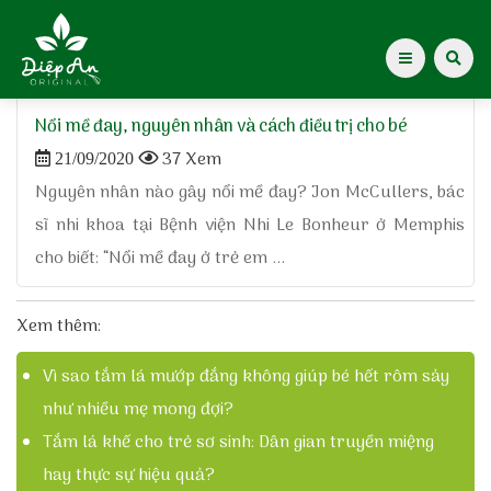
Home
»
cách phòng tránh bệnh mề đay
Nổi mề đay, nguyên nhân và cách điều trị cho bé
Giới thiệu Dược Khoa
37 Xem
21/09/2020
Nguyên nhân nào gây nổi mề đay? Jon McCullers, bác
Giới thiệu
sĩ nhi khoa tại Bệnh viện Nhi Le Bonheur ở Memphis
cho biết: “Nổi mề đay ở trẻ em ...
Kiến thức cho mẹ
Tạp chí Diệp An Nhi
Xem thêm:
Vì sao tắm lá mướp đắng không giúp bé hết rôm sảy
Tin tức
như nhiều mẹ mong đợi?
Điểm mua hàng
Tắm lá khế cho trẻ sơ sinh: Dân gian truyền miệng
hay thực sự hiệu quả?