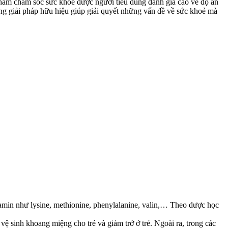
ẩm chăm sóc sức khoẻ được người tiêu dùng đánh giá cao về độ an
g giải pháp hữu hiệu giúp giải quyết những vấn đề về sức khoẻ mà
amin như lysine, methionine, phenylalanine, valin,… Theo dược học
 sinh khoang miệng cho trẻ và giảm trớ ở trẻ. Ngoài ra, trong các