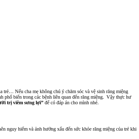
của trẻ… Nếu cha mẹ không chú ý chăm sóc và vệ sinh răng miệng
ệnh phổ biến trong các bệnh liên quan đến răng miệng. Vậy thực hư
ỡi trị viêm sưng lợi”
để có đáp án cho mình nhé.
trở nên nguy hiểm và ảnh hưởng xấu đến sức khỏe răng miệng của trẻ khi