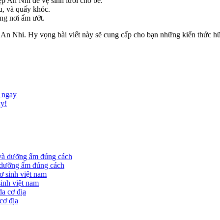
ệp An Nhi để vệ sinh lưỡi cho bé.
u, và quấy khóc.
ững nơi ẩm ướt.
iệp An Nhi. Hy vọng bài viết này sẽ cung cấp cho bạn những kiến thức
i ngay
ày!
à dưỡng ẩm đúng cách
sinh việt nam
cơ địa