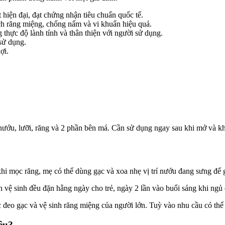
iện đại, đạt chứng nhận tiêu chuẩn quốc tế.
ch răng miệng, chống nấm và vi khuẩn hiệu quả.
thực độ lành tính và thân thiện với người sử dụng.
sử dụng.
ợi.
ướu, lưỡi, răng và 2 phần bên má. Cần sử dụng ngay sau khi mở và kh
khi mọc răng, mẹ có thể dùng gạc và xoa nhẹ vị trí nướu đang sưng để 
vệ sinh đều đặn hằng ngày cho trẻ, ngày 2 lần vào buổi sáng khi ngủ d
đeo gạc và vệ sinh răng miệng của người lớn. Tuỳ vào nhu cầu có thể 
iêu?