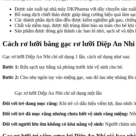
Được sản xuất tại nhà máy DKPharma với dây chuyền sản xuất h
Bổ sung dịch chiết thảo dược giúp tăng cường hiệu quả làm sạ
Các thành phần dịch tẩm đều được kiểm nghiệm gắt gao, chứng 
Chất vải mềm mại, được tiệt trùng đảm bảo an toàn cho bé khi 
Sản phẩm được đóng gói thành các bao bì nhỏ, sạch sẽ và tiện l
Cách rơ lưỡi bằng gạc rơ lưỡi Diệp An Nhi
Gạc rơ lưỡi Diệp An Nhi chỉ sử dụng 1 lần, cách sử dụng như sau:
Bước 1:
Rửa sạch tay bằng xà phòng trước khi vệ sinh cho bé.
Bước 2:
Cho nhẹ ngón tay vào miệng gạc, sau đó lau nhẹ nhàng lên n
Gạc rơ lưỡi Diệp An Nhi chỉ sử dụng một lần
Đối với trẻ đang mọc răng:
Khi trẻ có dấu hiệu viêm lợi, đau nhức 
Đối với trẻ đã mọc răng nhưng chưa biết vệ sinh răng miệng:
Nên 
Đối với người lớn ốm không có khả năng vệ sinh:
Người chăm sóc 
Gạc rơ lưỡi trị viêm sưng lợi Diệp An Nhi giá bao nh