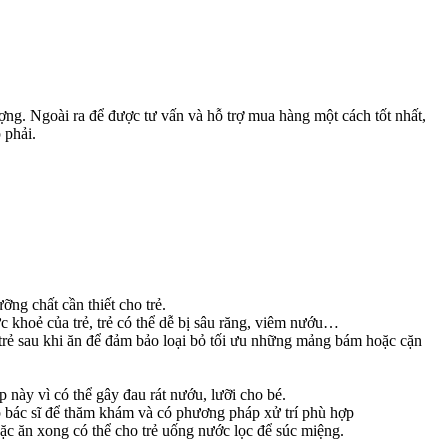
ợng. Ngoài ra để được tư vấn và hỗ trợ mua hàng một cách tốt nhất,
 phải.
ng chất cần thiết cho trẻ.
c khoẻ của trẻ, trẻ có thể dễ bị sâu răng, viêm nướu…
trẻ sau khi ăn để đảm bảo loại bỏ tối ưu những mảng bám hoặc cặn
này vì có thể gây đau rát nướu, lưỡi cho bé.
ặp bác sĩ để thăm khám và có phương pháp xử trí phù hợp
hoặc ăn xong có thể cho trẻ uống nước lọc để súc miệng.