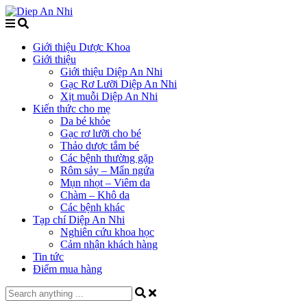
Giới thiệu Dược Khoa
Giới thiệu
Giới thiệu Diệp An Nhi
Gạc Rơ Lưỡi Diệp An Nhi
Xịt muỗi Diệp An Nhi
Kiến thức cho mẹ
Da bé khỏe
Gạc rơ lưỡi cho bé
Thảo dược tắm bé
Các bệnh thường gặp
Rôm sảy – Mẩn ngứa
Mụn nhọt – Viêm da
Chàm – Khô da
Các bệnh khác
Tạp chí Diệp An Nhi
Nghiên cứu khoa học
Cảm nhận khách hàng
Tin tức
Điểm mua hàng