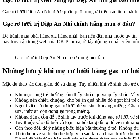
Gạc rơ lưỡi Diệp An Nhi được phân phối rộng rãi trên các tỉnh thành 
Gạc rơ lưỡi trị Diệp An Nhi chính hãng mua ở đâu?
Để tránh mua phải hàng giả hàng nhái, bạn nên đến nhà thuốc uy tín,
hãy truy cập trang web của DK Pharma, ở đây đội ngũ nhân viên luôn
Gạc rơ lưỡi Diệp An Nhi chỉ sử dụng một lần
Những lưu ý khi mẹ rơ lưỡi bằng gạc rơ lưỡ
Mặc dù thao tác đơn giản, dễ sử dụng. Tuy nhiên khi vệ sinh cho trẻ 
Khi mọc răng trẻ thường cảm thấy khó chịu và quấy khóc. Vì vậy
Không nên chiều chuộng, cho bé ăn quá nhiều đồ ngọt khi trẻ đò
Ngoài việc sử dụng gạc rơ lưỡi để vệ sinh khoang miệng. Cha
sữa, thức ăn còn đọng lại trong miệng.
Không dùng cồn để vệ sinh tay trước khi dùng gạc rơ lưỡi vệ s
Tuỳ thuộc vào độ tuổi và loại sữa bé đang dùng để vệ sinh răn
Cần theo dõi, để ý những biểu hiện bất thường ở trẻ. Không đư
Thời điểm vệ sinh cho bé hợp lý là sau khi ăn hoặc trước khi ăn