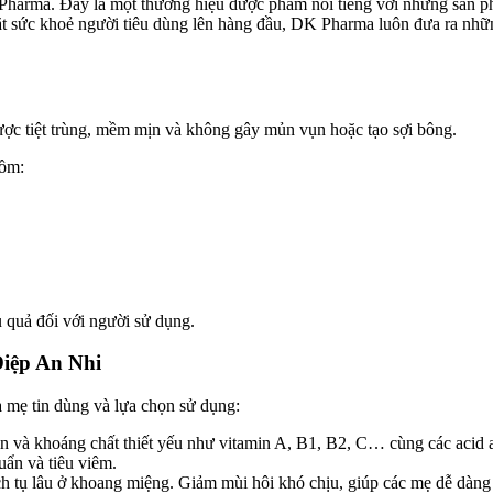
harma. Đây là một thương hiệu dược phẩm nổi tiếng với những sản ph
t sức khoẻ người tiêu dùng lên hàng đầu, DK Pharma luôn đưa ra nhữn
được tiệt trùng, mềm mịn và không gây mủn vụn hoặc tạo sợi bông.
gồm:
 quả đối với người sử dụng.
Diệp An Nhi
 mẹ tin dùng và lựa chọn sử dụng:
n và khoáng chất thiết yếu như vitamin A, B1, B2, C… cùng các acid 
huẩn và tiêu viêm.
tụ lâu ở khoang miệng. Giảm mùi hôi khó chịu, giúp các mẹ dễ dàng vệ