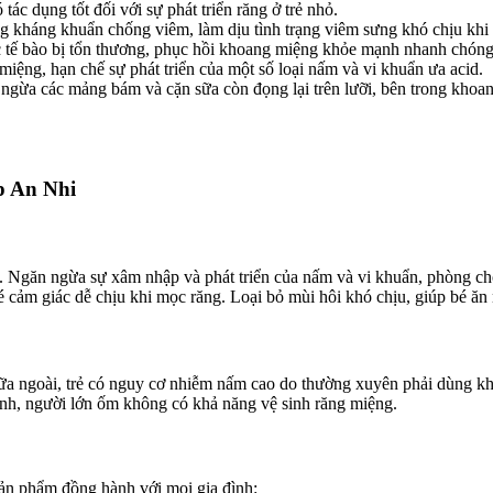
tác dụng tốt đối với sự phát triển răng ở trẻ nhỏ.
g kháng khuẩn chống viêm, làm dịu tình trạng viêm sưng khó chịu khi 
c tế bào bị tổn thương, phục hồi khoang miệng khỏe mạnh nhanh chóng
miệng, hạn chế sự phát triển của một số loại nấm và vi khuẩn ưa acid.
 ngừa các mảng bám và cặn sữa còn đọng lại trên lưỡi, bên trong khoa
p An Nhi
. Ngăn ngừa sự xâm nhập và phát triển của nấm và vi khuẩn, phòng c
cảm giác dễ chịu khi mọc răng. Loại bỏ mùi hôi khó chịu, giúp bé ăn 
 sữa ngoài, trẻ có nguy cơ nhiễm nấm cao do thường xuyên phải dùng k
sinh, người lớn ốm không có khả năng vệ sinh răng miệng.
sản phẩm đồng hành với mọi gia đình: