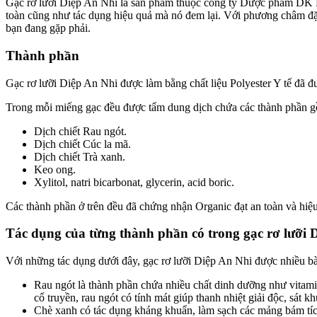
Gạc rơ lưỡi Diệp An Nhi là sản phẩm thuộc công ty Dược phẩm DK P
toàn cũng như tác dụng hiệu quả mà nó đem lại. Với phương châm đặ
bạn đang gặp phải.
Thành phần
Gạc rơ lưỡi Diệp An Nhi được làm bằng chất liệu Polyester Y tế đã 
Trong mỗi miếng gạc đều được tẩm dung dịch chứa các thành phần 
Dịch chiết Rau ngót.
Dịch chiết Cúc la mã.
Dịch chiết Trà xanh.
Keo ong.
Xylitol, natri bicarbonat, glycerin, acid boric.
Các thành phần ở trên đều đã chứng nhận Organic đạt an toàn và hiệu
Tác dụng của từng thành phần có trong gạc rơ lưỡi 
Với những tác dụng dưới đây, gạc rơ lưỡi Diệp An Nhi được nhiều bà
Rau ngót là thành phần chứa nhiều chất dinh dưỡng như vitami
cổ truyền, rau ngót có tính mát giúp thanh nhiệt giải độc, sát k
Chè xanh có tác dụng kháng khuẩn, làm sạch các mảng bám tích 