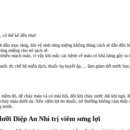
h, có thể kể đến như:
 bắt đầu mọc răng, khi vệ sinh răng miệng không đúng cách sẽ dẫn đến 
răng miệng cho trẻ sạch sẽ.
 nhiều mạch máu, vì vậy khi mắc các bệnh về máu có khả năng gây ra tìn
uốc ức chế hệ miễn dịch, thuốc hạ huyết áp,… làm giảm tiết nước bọt,
lợi mềm đỏ, dễ chảy máu và có mùi hôi, đôi khi chảy nước dãi khi ngủ.
ặc chảy máu dưới da. Nếu viêm lợi do thuốc, trẻ thường không cảm thấ
g trước.
ưỡi Diệp An Nhi trị viêm sưng lợi