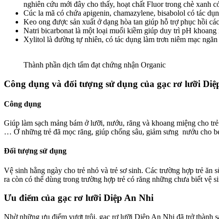
nghiên cứu mới đây cho thấy, hoạt chất Fluor trong chè xanh có 
Cúc la mã có chứa apigenin, chamazylene, bisabolol có tác dụn
Keo ong được sản xuất ở dạng hòa tan giúp hỗ trợ phục hồi cá
Natri bicarbonat là một loại muối kiềm giúp duy trì pH khoang 
Xylitol là đường tự nhiên, có tác dụng làm trơn niêm mạc ngăn
Thành phần dịch tẩm đạt chứng nhận Organic
Công dụng và đối tượng sử dụng của gạc rơ lưỡi Diệ
Công dụng
Giúp làm sạch mảng bám ở lưỡi, nướu, răng và khoang miệng cho trẻ
… Ở những trẻ đã mọc răng, giúp chống sâu, giảm sưng nướu cho bé 
Đối tượng sử dụng
Vệ sinh hằng ngày cho trẻ nhỏ và trẻ sơ sinh. Các trường hợp trẻ ăn
ra còn có thể dùng trong trường hợp trẻ có răng những chưa biết vệ 
Ưu điểm của gạc rơ lưỡi Diệp An Nhi
Nhờ những ưu điểm vượt trội, gạc rơ lưỡi Diệp An Nhi đã trở thành 