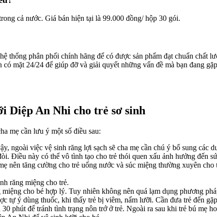
trong cả nước. Giá bán hiện tại là 99.000 đồng/ hộp 30 gói.
 hệ thống phân phối chính hãng để có được sản phẩm đạt chuẩn chất lư
 có mặt 24/24 để giúp đỡ và giải quyết những vấn đề mà bạn đang gặp
i Diệp An Nhi cho trẻ sơ sinh
cha mẹ cần lưu ý một số điều sau:
, ngoài việc vệ sinh răng lợi sạch sẽ cha mẹ cần chú ý bổ sung các dưỡ
i. Điều này có thể vô tình tạo cho trẻ thói quen xấu ảnh hưởng đến sứ
 mẹ nên tăng cường cho trẻ uống nước và súc miệng thường xuyên cho 
inh răng miệng cho trẻ.
g miệng cho bé hợp lý. Tuy nhiên không nên quá lạm dụng phương pháp 
ợc tự ý dùng thuốc, khi thấy trẻ bị viêm, nấm lưỡi. Cần đưa trẻ đến g
 30 phút để tránh tình trạng nôn trớ ở trẻ. Ngoài ra sau khi trẻ bú mẹ 