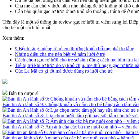
Dù trẻ đã biết dùng bàn chải vẫn nên dùng thêm gạc rơ lưỡi Di
Cha mẹ cần chú ý thực hiện nhẹ nhàng để trẻ không bị khó chị
Cần bảo quản gạc rơ lưỡi ở nơi khô ráo thoáng , tránh để ở nh
Trên đây là một số thông tin review gạc rơ lưỡi trị viêm sưng lợi D
cho bé một cách tốt nhất.
Xem thêm:
9 Bệnh răng miệng ở trẻ em thường khiến bố mẹ phải lo lắng
Những điều cha mẹ nên biết về nấm lưỡi ở trẻ
Cách chọn gạc rơ lưỡi cho trẻ sơ sinh đúng cách mẹ bỉm lưu lạ
Trẻ bị trớ khi rơ lưỡi do vị khó chịu, mẹ thử ngay gạc rơ lưỡi n
Cúc La Mã có gì tốt mà được dùng rơ lưỡi cho trẻ
Bản tin dược sĩ
Bản tin An lành số 9: Chống khuẩn và nấm cho bé bằng cách tắm v
Bản tin An lành số 8: Lựa chọn nước tắm gội hay sữa tắm cho trẻ sơ 
Bản tin An lành số 7: Ám ảnh của các bà mẹ nuôi con nhỏ – viêm da 
Bản tin an lành số 6: Ám ảnh của các bà mẹ nuôi con nhỏ – hăm tã