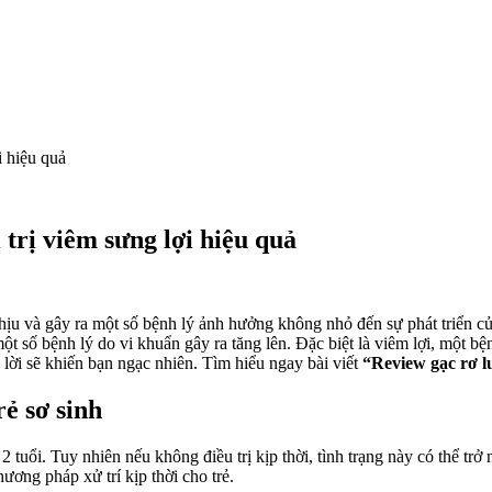
i hiệu quả
trị viêm sưng lợi hiệu quả
ịu và gây ra một số bệnh lý ảnh hưởng không nhỏ đến sự phát triển 
 số bệnh lý do vi khuẩn gây ra tăng lên. Đặc biệt là viêm lợi, một b
ả lời sẽ khiến bạn ngạc nhiên. Tìm hiểu ngay bài viết
“Review gạc rơ lư
ẻ sơ sinh
i 2 tuổi. Tuy nhiên nếu không điều trị kịp thời, tình trạng này có thể 
ương pháp xử trí kịp thời cho trẻ.