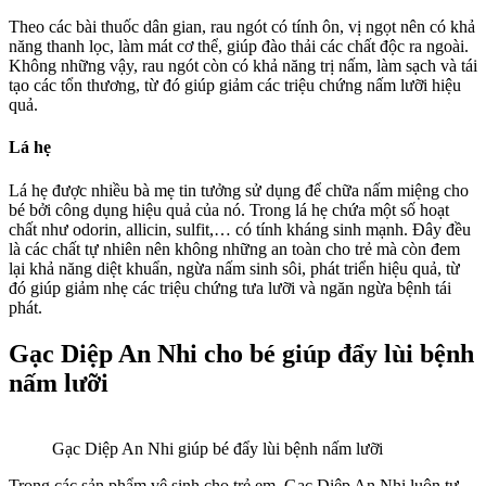
Theo các bài thuốc dân gian, rau ngót có tính ôn, vị ngọt nên có khả
năng thanh lọc, làm mát cơ thể, giúp đào thải các chất độc ra ngoài.
Không những vậy, rau ngót còn có khả năng trị nấm, làm sạch và tái
tạo các tổn thương, từ đó giúp giảm các triệu chứng nấm lưỡi hiệu
quả.
Lá hẹ
Lá hẹ được nhiều bà mẹ tin tưởng sử dụng để chữa nấm miệng cho
bé bởi công dụng hiệu quả của nó. Trong lá hẹ chứa một số hoạt
chất như odorin, allicin, sulfit,… có tính kháng sinh mạnh. Đây đều
là các chất tự nhiên nên không những an toàn cho trẻ mà còn đem
lại khả năng diệt khuẩn, ngừa nấm sinh sôi, phát triển hiệu quả, từ
đó giúp giảm nhẹ các triệu chứng tưa lưỡi và ngăn ngừa bệnh tái
phát.
Gạc Diệp An Nhi cho bé giúp đẩy lùi bệnh
nấm lưỡi
Gạc Diệp An Nhi giúp bé đẩy lùi bệnh nấm lưỡi
Trong các sản phẩm vệ sinh cho trẻ em, Gạc Diệp An Nhi luôn tự