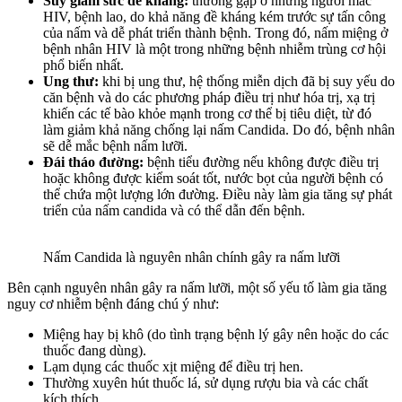
Suy giảm sức đề kháng:
thường gặp ở những người mắc
HIV, bệnh lao, do khả năng đề kháng kém trước sự tấn công
của nấm và dễ phát triển thành bệnh. Trong đó, nấm miệng ở
bệnh nhân HIV là một trong những bệnh nhiễm trùng cơ hội
phổ biến nhất.
Ung thư:
khi bị ung thư, hệ thống miễn dịch đã bị suy yếu do
căn bệnh và do các phương pháp điều trị như hóa trị, xạ trị
khiến các tế bào khỏe mạnh trong cơ thể bị tiêu diệt, từ đó
làm giảm khả năng chống lại nấm Candida. Do đó, bệnh nhân
sẽ dễ mắc bệnh nấm lưỡi.
Đái tháo đường:
bệnh tiểu đường nếu không được điều trị
hoặc không được kiểm soát tốt, nước bọt của người bệnh có
thể chứa một lượng lớn đường. Điều này làm gia tăng sự phát
triển của nấm candida và có thể dẫn đến bệnh.
Nấm Candida là nguyên nhân chính gây ra nấm lưỡi
Bên cạnh nguyên nhân gây ra nấm lưỡi, một số yếu tố làm gia tăng
nguy cơ nhiễm bệnh đáng chú ý như:
Miệng hay bị khô (do tình trạng bệnh lý gây nên hoặc do các
thuốc đang dùng).
Lạm dụng các thuốc xịt miệng để điều trị hen.
Thường xuyên hút thuốc lá, sử dụng rượu bia và các chất
kích thích.