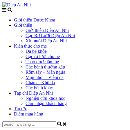
Giới thiệu Dược Khoa
Giới thiệu
Giới thiệu Diệp An Nhi
Gạc Rơ Lưỡi Diệp An Nhi
Xịt muỗi Diệp An Nhi
Kiến thức cho mẹ
Da bé khỏe
Gạc rơ lưỡi cho bé
Thảo dược tắm bé
Các bệnh thường gặp
Rôm sảy – Mẩn ngứa
Mụn nhọt – Viêm da
Chàm – Khô da
Các bệnh khác
Tạp chí Diệp An Nhi
Nghiên cứu khoa học
Cảm nhận khách hàng
Tin tức
Điểm mua hàng