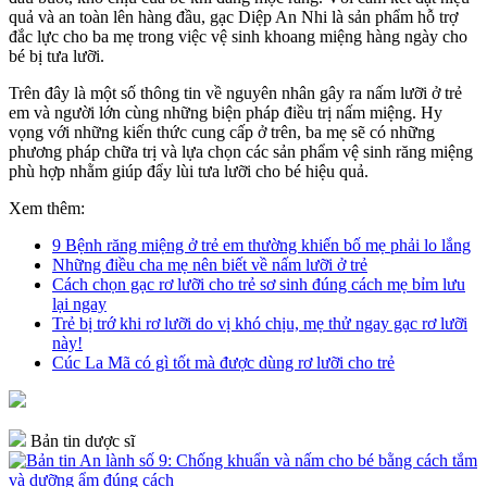
quả và an toàn lên hàng đầu, gạc Diệp An Nhi là sản phẩm hỗ trợ
đắc lực cho ba mẹ trong việc vệ sinh khoang miệng hàng ngày cho
bé bị tưa lưỡi.
Trên đây là một số thông tin về nguyên nhân gây ra nấm lưỡi ở trẻ
em và người lớn cùng những biện pháp điều trị nấm miệng. Hy
vọng với những kiến thức cung cấp ở trên, ba mẹ sẽ có những
phương pháp chữa trị và lựa chọn các sản phẩm vệ sinh răng miệng
phù hợp nhằm giúp đẩy lùi tưa lưỡi cho bé hiệu quả.
Xem thêm:
9 Bệnh răng miệng ở trẻ em thường khiến bố mẹ phải lo lắng
Những điều cha mẹ nên biết về nấm lưỡi ở trẻ
Cách chọn gạc rơ lưỡi cho trẻ sơ sinh đúng cách mẹ bỉm lưu
lại ngay
Trẻ bị trớ khi rơ lưỡi do vị khó chịu, mẹ thử ngay gạc rơ lưỡi
này!
Cúc La Mã có gì tốt mà được dùng rơ lưỡi cho trẻ
Bản tin dược sĩ