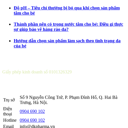
Độ pH – Tiêu chí thường bị bỏ qua khi chọn sản phẩm
tắm cho bé
Thành phần nên có trong nước tắm cho bé: Điều gì thực
sự giúp bảo vệ hàng rào da?
Hướng dẫn chọn sản phẩm làm sạch theo tình trạng da
của bé
CÔNG TY CỔ PHẦN DƯỢC KHOA
Giấy phép kinh doanh số 0101326329
Sở KH&ĐT thành phố Hà Nội cấp lần 5 ngày 22 tháng 08 năm
2016.
Số 9 Nguyễn Công Trứ, P. Phạm Đình Hổ, Q. Hai Bà
Trụ sở
Trưng, Hà Nội.
Điện
0904 690 102
thoại
Hotline
0904 690 102
Email
info@dkpharma.vn