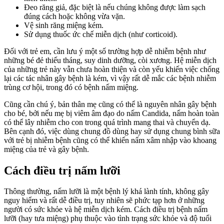
Đeo răng giả, đặc biệt là nếu chúng không được làm sạch
đúng cách hoặc không vừa vặn.
Vệ sinh răng miệng kém.
Sử dụng thuốc ức chế miễn dịch (như corticoid).
Đối với trẻ em, cần lưu ý một số trường hợp dễ nhiễm bệnh như
những bé đẻ thiếu tháng, suy dinh dưỡng, còi xương. Hệ miễn dịch
của những trẻ này vẫn chưa hoàn thiện và còn yếu khiến việc chống
lại các tác nhân gây bệnh là kém, vì vậy rất dễ mắc các bệnh nhiễm
trùng cơ hội, trong đó có bệnh nấm miệng.
Cũng cần chú ý, bản thân mẹ cũng có thể là nguyên nhân gây bệnh
cho bé, bởi nếu mẹ bị viêm âm đạo do nấm Candida, nấm hoàn toàn
có thể lây nhiễm cho con trong quá trình mang thai và chuyển dạ.
Bên cạnh đó, việc dùng chung đồ dùng hay sử dụng chung bình sữa
với trẻ bị nhiễm bệnh cũng có thể khiến nấm xâm nhập vào khoang
miệng của trẻ và gây bệnh.
Cách điều trị nấm lưỡi
Thông thường, nấm lưỡi là một bệnh lý khá lành tính, không gây
nguy hiểm và rất dễ điều trị, tuy nhiên sẽ phức tạp hơn ở những
người có sức khỏe và hệ miễn dịch kém. Cách điều trị bệnh nấm
lưỡi (hay tưa miệng) phụ thuộc vào tình trạng sức khỏe và độ tuổi