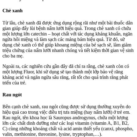
Chè xanh
Từ lâu, chè xanh đã được ứng dụng rộng rãi như một bài thuốc dân
gian giúp đẩy lùi bệnh nấm lưỡi hiệu quả. Trong chè xanh có chứa
một lượng lớn catechin – hoạt chất với tác dụng kháng khuẩn, ngăn
ngừa hôi miệng và làm sạch các mảng bám hiệu quả. Từ đó, sử
dụng chè xanh có thể giúp khoang miệng của bé sạch sẽ, làm giảm
triệu chứng của nấm lưỡi nhanh chóng và tiết kiệm thời gian vệ sinh
cho ba mẹ.
Ngoài ra, các nghiên cứu gần đây đã chỉ ra rằng, chè xanh còn có
một lượng Fluor, khi sử dụng sẽ tạo thành một lớp bảo vệ răng
kháng acid và ngăn ngừa sâu răng, rất tốt cho quá trình răng phát
triển của trẻ.
Rau ngót
Bên cạnh chè xanh, rau ngót cũng được sử dụng thường xuyên do
hiệu quả cao trong việc điều trị tưa miệng (hay nấm lưỡi) ở trẻ em.
Rau ngót, tên khoa học là Sauropus androgynus, chứa một lượng
lớn các chất dinh dưỡng như các loại vitamin (vitamin A, B1, B2,
C) cùng những khoáng chất và acid amin thiết yếu (canxi, phospho,
valin, methionine, threonine, lysine, tryptophan,…).