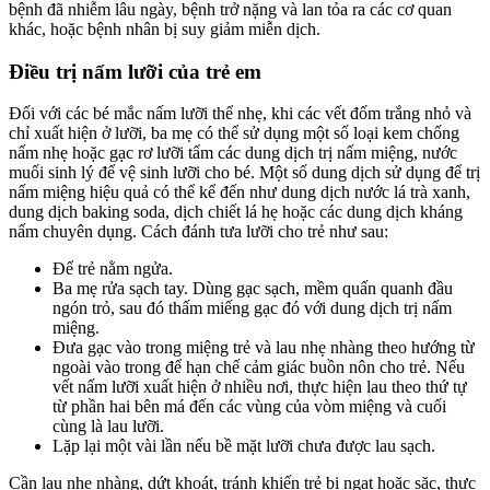
bệnh đã nhiễm lâu ngày, bệnh trở nặng và lan tỏa ra các cơ quan
khác, hoặc bệnh nhân bị suy giảm miễn dịch.
Điều trị nấm lưỡi của trẻ em
Đối với các bé mắc nấm lưỡi thể nhẹ, khi các vết đốm trắng nhỏ và
chỉ xuất hiện ở lưỡi, ba mẹ có thể sử dụng một số loại kem chống
nấm nhẹ hoặc gạc rơ lưỡi tẩm các dung dịch trị nấm miệng, nước
muối sinh lý để vệ sinh lưỡi cho bé. Một số dung dịch sử dụng để trị
nấm miệng hiệu quả có thể kể đến như dung dịch nước lá trà xanh,
dung dịch baking soda, dịch chiết lá hẹ hoặc các dung dịch kháng
nấm chuyên dụng. Cách đánh tưa lưỡi cho trẻ như sau:
Để trẻ nằm ngửa.
Ba mẹ rửa sạch tay. Dùng gạc sạch, mềm quấn quanh đầu
ngón trỏ, sau đó thấm miếng gạc đó với dung dịch trị nấm
miệng.
Đưa gạc vào trong miệng trẻ và lau nhẹ nhàng theo hướng từ
ngoài vào trong để hạn chế cảm giác buồn nôn cho trẻ. Nếu
vết nấm lưỡi xuất hiện ở nhiều nơi, thực hiện lau theo thứ tự
từ phần hai bên má đến các vùng của vòm miệng và cuối
cùng là lau lưỡi.
Lặp lại một vài lần nếu bề mặt lưỡi chưa được lau sạch.
Cần lau nhẹ nhàng, dứt khoát, tránh khiến trẻ bị ngạt hoặc sặc, thực