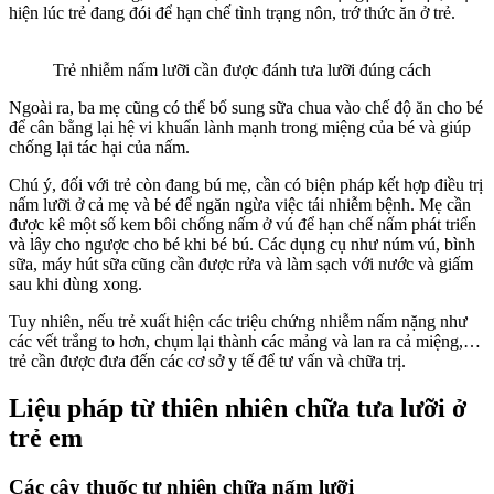
hiện lúc trẻ đang đói để hạn chế tình trạng nôn, trớ thức ăn ở trẻ.
Trẻ nhiễm nấm lưỡi cần được đánh tưa lưỡi đúng cách
Ngoài ra, ba mẹ cũng có thể bổ sung sữa chua vào chế độ ăn cho bé
để cân bằng lại hệ vi khuẩn lành mạnh trong miệng của bé và giúp
chống lại tác hại của nấm.
Chú ý, đối với trẻ còn đang bú mẹ, cần có biện pháp kết hợp điều trị
nấm lưỡi ở cả mẹ và bé để ngăn ngừa việc tái nhiễm bệnh. Mẹ cần
được kê một số kem bôi chống nấm ở vú để hạn chế nấm phát triển
và lây cho ngược cho bé khi bé bú. Các dụng cụ như núm vú, bình
sữa, máy hút sữa cũng cần được rửa và làm sạch với nước và giấm
sau khi dùng xong.
Tuy nhiên, nếu trẻ xuất hiện các triệu chứng nhiễm nấm nặng như
các vết trắng to hơn, chụm lại thành các mảng và lan ra cả miệng,…
trẻ cần được đưa đến các cơ sở y tế để tư vấn và chữa trị.
Liệu pháp từ thiên nhiên chữa tưa lưỡi ở
trẻ em
Các cây thuốc tự nhiên chữa nấm lưỡi