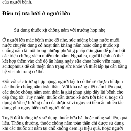
của người bệnh.
Điều trị tưa lưỡi ở người lớn
Sử dụng thuốc xịt chống nấm với trường hợp nhẹ
Ở người lớn mắc bệnh mức độ nhẹ, súc miệng bằng nước muối,
nước chuyên dụng có hoạt tính kháng nấm hoặc dùng thuốc xịt
chống nấm là một trong những phương pháp đơn giản để giảm bớt
các triệu chứng viêm nhiễm do nấm. Ngoài ra, người bệnh có thể
kết hợp thêm vào chế độ ăn hàng ngày sữa chua hoặc viên nang
acidophilus để cải thiện tình trạng sức khỏe và thiết lập lại cân bằng
hệ vi sinh trong cơ thể.
Đối với các trường hợp nặng, người bệnh có thể sẽ được chỉ định
các thuốc chống nấm toàn thân. Với khả năng diệt nấm hiệu quả,
các thuốc chống nấm toàn thân là giải pháp giúp đẩy lùi bệnh cho
đáp ứng tốt. Tuy nhiên, thuốc cần được kê đơn bởi bác sĩ hoặc sử
dụng dưới sự hướng dẫn của dược sĩ vì nguy cơ tiềm ẩn nhiều tác
dụng phụ nguy hiểm với người dùng.
Tuyệt đối không tự ý sử dụng thuốc bừa bãi hoặc uống sai liều, quá
liều. Thông thường, thuốc chống nấm toàn thân chỉ được sử dụng
khi các thuốc xịt nấm tại chỗ không đem lại hiệu quả, hoặc người