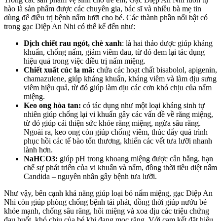
hào là sản phẩm được các chuyên gia, bác sĩ và nhiều bà mẹ tin
dùng để điều trị bệnh nấm lưỡi cho bé. Các thành phần nổi bật có
trong gạc Diệp An Nhi có thể kể đến như:
Dịch chiết rau ngót, chè xanh
: là hai thảo dược giúp kháng
khuẩn, chống nấm, giảm viêm đau, từ đó đem lại tác dụng
hiệu quả trong việc điều trị nấm miệng.
Chiết xuất cúc la mã:
chứa các hoạt chất bisabolol, apigenin,
chamazulene, giúp kháng khuẩn, kháng viêm và làm dịu sưng
viêm hiệu quả, từ đó giúp làm dịu các cơn khó chịu của nấm
miệng.
Keo ong hòa tan:
có tác dụng như một loại kháng sinh tự
nhiên giúp chống lại vi khuẩn gây các vấn đề về răng miệng,
từ đó giúp cải thiện sức khỏe răng miệng, ngừa sâu răng.
Ngoài ra, keo ong còn giúp chống viêm, thúc đẩy quá trình
phục hồi các tế bào tổn thương, khiến các vết tưa lưỡi nhanh
lành hơn.
NaHCO3:
giúp pH trong khoang miệng được cân bằng, hạn
chế sự phát triển của vi khuẩn và nấm, đồng thời tiêu diệt nấm
Candida – nguyên nhân gây bệnh tưa lưỡi.
Như vậy, bên cạnh khả năng giúp loại bỏ nấm miệng, gạc Diệp An
Nhi còn giúp phòng chống bệnh tái phát, đồng thời giúp nướu bé
khỏe mạnh, chống sâu răng, hôi miệng và xoa dịu các triệu chứng
đau buốt, khó chịu của bé khi đang mọc răng. Với cam kết đặt hiệu