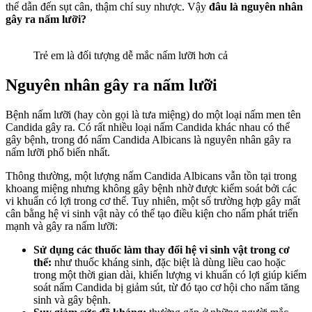
thể dẫn đến sụt cân, thậm chí suy nhược. Vậy
đâu là nguyên nhân
gây ra nấm lưỡi?
Trẻ em là đối tượng dễ mắc nấm lưỡi hơn cả
Nguyên nhân gây ra nấm lưỡi
Bệnh nấm lưỡi (hay còn gọi là tưa miệng) do một loại nấm men tên
Candida gây ra. Có rất nhiều loại nấm Candida khác nhau có thể
gây bệnh, trong đó nấm Candida Albicans là nguyên nhân gây ra
nấm lưỡi phổ biến nhất.
Thông thường, một lượng nấm Candida Albicans vẫn tồn tại trong
khoang miệng nhưng không gây bệnh nhờ được kiểm soát bởi các
vi khuẩn có lợi trong cơ thể. Tuy nhiên, một số trường hợp gây mất
cân bằng hệ vi sinh vật này có thể tạo điều kiện cho nấm phát triển
mạnh và gây ra nấm lưỡi:
Sử dụng các thuốc làm thay đổi hệ vi sinh vật trong cơ
thể:
như thuốc kháng sinh, đặc biệt là dùng liều cao hoặc
trong một thời gian dài, khiến lượng vi khuẩn có lợi giúp kiểm
soát nấm Candida bị giảm sút, từ đó tạo cơ hội cho nấm tăng
sinh và gây bệnh.