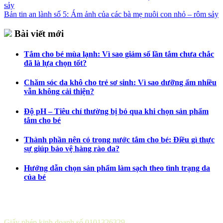
Bản tin an lành số 5: Ám ảnh của các bà mẹ nuôi con nhỏ – rôm sảy
Bài viết mới
Tắm cho bé mùa lạnh: Vì sao giảm số lần tắm chưa chắc
đã là lựa chọn tốt?
Chăm sóc da khô cho trẻ sơ sinh: Vì sao dưỡng ẩm nhiều
vẫn không cải thiện?
Độ pH – Tiêu chí thường bị bỏ qua khi chọn sản phẩm
tắm cho bé
Thành phần nên có trong nước tắm cho bé: Điều gì thực
sự giúp bảo vệ hàng rào da?
Hướng dẫn chọn sản phẩm làm sạch theo tình trạng da
của bé
CÔNG TY CỔ PHẦN DƯỢC KHOA
Giấy phép kinh doanh số 0101326329