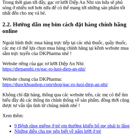
Trong thời gian tới đây, gạc rơ lưỡi Diệp An Nhi xin hứa sẽ phủ
sóng ở nhiều nơi hơn nữa để có thể mang tới những sản phẩm tốt
nhất đến cho mẹ và bé.
2.2. Hướng dẫn mẹ bỉm cách đặt hàng chính hãng
online
Ngoài hình thức mua hàng trực tiếp tại các nhà thuốc, quầy thuốc,
các mẹ có thể lựa chọn mua hàng chính hãng tại kênh website mua
sắm trực tuyến của DKPharma nhé !
Website riêng của gạc rơ lưỡi Diệp An Nhi:
https://diepannhi.vn/gac-ro-luoi-diep-an-nhi/
Website chung của DKPharma:
https://duockhoashop.com/shop/gac-ro-luoi-diep-an-nhi/
Không chỉ đặt hàng, thông qua các website trên, các mẹ có thể tìm
hiểu đầy đủ các thông tin chính thống về sản phẩm, đồng thời cũng
được tư vấn tận tình từ chúng mình nhé !
Xem thêm:
9 Bệnh răng miệng ở trẻ em thường khiến bố mẹ phải lo lắng
Những điều cha mẹ nên biết về nấm lưỡi ở trẻ