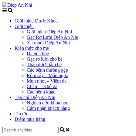
Giới thiệu Dược Khoa
Giới thiệu
Giới thiệu Diệp An Nhi
Gạc Rơ Lưỡi Diệp An Nhi
Xịt muỗi Diệp An Nhi
Kiến thức cho mẹ
Da bé khỏe
Gạc rơ lưỡi cho bé
Thảo dược tắm bé
Các bệnh thường gặp
Rôm sảy – Mẩn ngứa
Mụn nhọt – Viêm da
Chàm – Khô da
Các bệnh khác
Tạp chí Diệp An Nhi
Nghiên cứu khoa học
Cảm nhận khách hàng
Tin tức
Điểm mua hàng