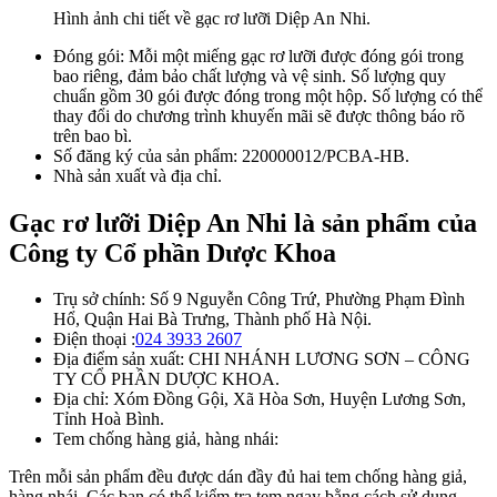
Hình ảnh chi tiết về gạc rơ lưỡi Diệp An Nhi.
Đóng gói: Mỗi một miếng gạc rơ lưỡi được đóng gói trong
bao riêng, đảm bảo chất lượng và vệ sinh. Số lượng quy
chuẩn gồm 30 gói được đóng trong một hộp. Số lượng có thể
thay đổi do chương trình khuyến mãi sẽ được thông báo rõ
trên bao bì.
Số đăng ký của sản phẩm: 220000012/PCBA-HB.
Nhà sản xuất và địa chỉ.
Gạc rơ lưỡi Diệp An Nhi là sản phẩm của
Công ty Cổ phần Dược Khoa
Trụ sở chính: Số 9 Nguyễn Công Trứ, Phường Phạm Đình
Hổ, Quận Hai Bà Trưng, Thành phố Hà Nội.
Điện thoại :
024 3933 2607
Địa điểm sản xuất: CHI NHÁNH LƯƠNG SƠN – CÔNG
TY CỔ PHẦN DƯỢC KHOA.
Địa chỉ: Xóm Đồng Gội, Xã Hòa Sơn, Huyện Lương Sơn,
Tỉnh Hoà Bình.
Tem chống hàng giả, hàng nhái:
Trên mỗi sản phẩm đều được dán đầy đủ hai tem chống hàng giả,
hàng nhái. Các bạn có thể kiểm tra tem ngay bằng cách sử dụng