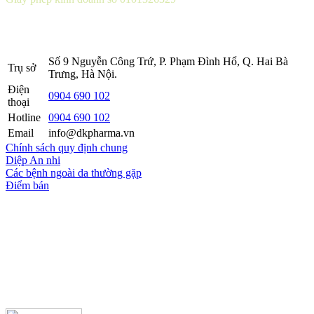
Sở KH&ĐT thành phố Hà Nội cấp lần 5 ngày 22 tháng 08 năm
2016.
Số 9 Nguyễn Công Trứ, P. Phạm Đình Hổ, Q. Hai Bà
Trụ sở
Trưng, Hà Nội.
Điện
0904 690 102
thoại
Hotline
0904 690 102
Email
info@dkpharma.vn
Chính sách quy định chung
Diệp An nhi
Các bệnh ngoài da thường gặp
Điểm bán