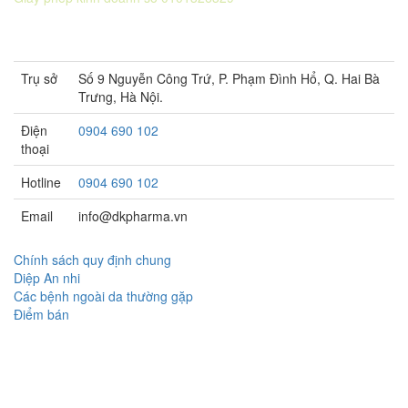
Sở KH&ĐT thành phố Hà Nội cấp lần 5 ngày 22 tháng 08 năm
2016.
Trụ sở
Số 9 Nguyễn Công Trứ, P. Phạm Đình Hổ, Q. Hai Bà
Trưng, Hà Nội.
Điện
0904 690 102
thoại
Hotline
0904 690 102
Email
info@dkpharma.vn
Chính sách quy định chung
Diệp An nhi
Các bệnh ngoài da thường gặp
Điểm bán