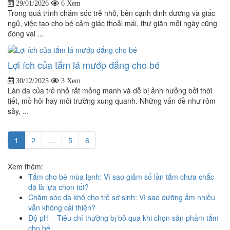
29/01/2026
6 Xem
Trong quá trình chăm sóc trẻ nhỏ, bên cạnh dinh dưỡng và giấc
ngủ, việc tạo cho bé cảm giác thoải mái, thư giãn mỗi ngày cũng
đóng vai ...
Lợi ích của tắm lá mướp đắng cho bé
30/12/2025
3 Xem
Làn da của trẻ nhỏ rất mỏng manh và dễ bị ảnh hưởng bởi thời
tiết, mồ hôi hay môi trường xung quanh. Những vấn đề như rôm
sảy, ...
1
2
…
5
6
Xem thêm:
Tắm cho bé mùa lạnh: Vì sao giảm số lần tắm chưa chắc
đã là lựa chọn tốt?
Chăm sóc da khô cho trẻ sơ sinh: Vì sao dưỡng ẩm nhiều
vẫn không cải thiện?
Độ pH – Tiêu chí thường bị bỏ qua khi chọn sản phẩm tắm
cho bé