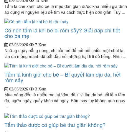
02/04/2026
14 Xem
Tắm lá chè xanh cho bé là mẹo dân gian được khá nhiều gia đình
áp dụng vì nguyên liệu dễ tìm và cách thực hiện đơn giản. Tuy ...
Có nên tắm lá khi bé bị rôm sảy? Giải đáp chi tiết
cho ba mẹ
02/03/2026
7 Xem
Những ngày nắng nóng, chỉ cần bé đổ mồ hôi nhiều một chút là
làn da mỏng manh đã bắt đầu nổi những hạt li ti đỏ hồng. Nhìn ...
Tắm lá kinh giới cho bé – Bí quyết làm dịu da, hết
rôm sảy
02/03/2026
3 Xem
Mùa nóng đến là nhiều mẹ lại “đau đầu” vì làn da bé nổi lấm tấm
đỏ, ngứa ngáy, quấy khóc cả ngày. Rôm sảy tuy không quá nguy
...
Tắm thảo dược có giúp bé thư giãn không?