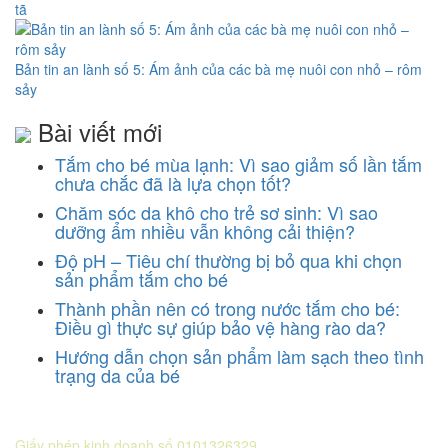
tã
Bản tin an lành số 5: Ám ảnh của các bà mẹ nuôi con nhỏ – rôm
sảy
Bài viết mới
Tắm cho bé mùa lạnh: Vì sao giảm số lần tắm
chưa chắc đã là lựa chọn tốt?
Chăm sóc da khô cho trẻ sơ sinh: Vì sao
dưỡng ẩm nhiều vẫn không cải thiện?
Độ pH – Tiêu chí thường bị bỏ qua khi chọn
sản phẩm tắm cho bé
Thành phần nên có trong nước tắm cho bé:
Điều gì thực sự giúp bảo vệ hàng rào da?
Hướng dẫn chọn sản phẩm làm sạch theo tình
trạng da của bé
CÔNG TY CỔ PHẦN DƯỢC KHOA
Giấy phép kinh doanh số 0101326329