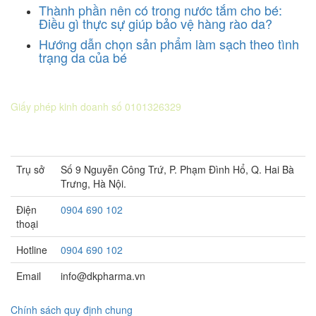
Thành phần nên có trong nước tắm cho bé:
Điều gì thực sự giúp bảo vệ hàng rào da?
Hướng dẫn chọn sản phẩm làm sạch theo tình
trạng da của bé
CÔNG TY CỔ PHẦN DƯỢC KHOA
Giấy phép kinh doanh số 0101326329
Sở KH&ĐT thành phố Hà Nội cấp lần 5 ngày 22 tháng 08 năm
2016.
Trụ sở
Số 9 Nguyễn Công Trứ, P. Phạm Đình Hổ, Q. Hai Bà
Trưng, Hà Nội.
Điện
0904 690 102
thoại
Hotline
0904 690 102
Email
info@dkpharma.vn
Chính sách quy định chung