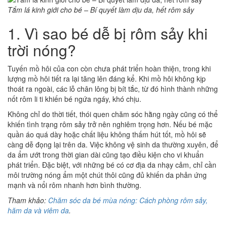
Tắm lá kinh giới cho bé – Bí quyết làm dịu da, hết rôm sảy
1. Vì sao bé dễ bị rôm sảy khi
trời nóng?
Tuyến mồ hôi của con còn chưa phát triển hoàn thiện, trong khi
lượng mồ hôi tiết ra lại tăng lên đáng kể. Khi mồ hôi không kịp
thoát ra ngoài, các lỗ chân lông bị bít tắc, từ đó hình thành những
nốt rôm li ti khiến bé ngứa ngáy, khó chịu.
Không chỉ do thời tiết, thói quen chăm sóc hằng ngày cũng có thể
khiến tình trạng rôm sảy trở nên nghiêm trọng hơn. Nếu bé mặc
quần áo quá dày hoặc chất liệu không thấm hút tốt, mồ hôi sẽ
càng dễ đọng lại trên da. Việc không vệ sinh da thường xuyên, để
da ẩm ướt trong thời gian dài cũng tạo điều kiện cho vi khuẩn
phát triển. Đặc biệt, với những bé có cơ địa da nhạy cảm, chỉ cần
môi trường nóng ẩm một chút thôi cũng đủ khiến da phản ứng
mạnh và nổi rôm nhanh hơn bình thường.
Tham khảo:
Chăm sóc da bé mùa nóng: Cách phòng rôm sảy,
hăm da và viêm da
.