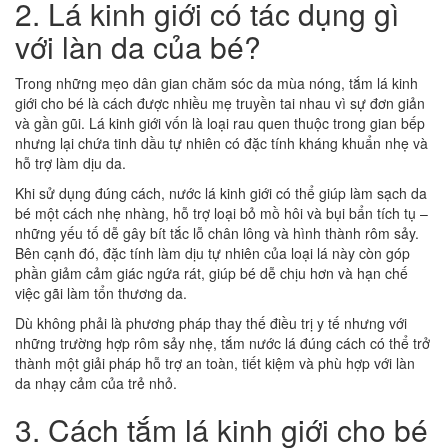
2. Lá kinh giới có tác dụng gì
với làn da của bé?
Trong những mẹo dân gian chăm sóc da mùa nóng, tắm lá kinh
giới cho bé là cách được nhiều mẹ truyền tai nhau vì sự đơn giản
và gần gũi. Lá kinh giới vốn là loại rau quen thuộc trong gian bếp
nhưng lại chứa tinh dầu tự nhiên có đặc tính kháng khuẩn nhẹ và
hỗ trợ làm dịu da.
Khi sử dụng đúng cách, nước lá kinh giới có thể giúp làm sạch da
bé một cách nhẹ nhàng, hỗ trợ loại bỏ mồ hôi và bụi bẩn tích tụ –
những yếu tố dễ gây bít tắc lỗ chân lông và hình thành rôm sảy.
Bên cạnh đó, đặc tính làm dịu tự nhiên của loại lá này còn góp
phần giảm cảm giác ngứa rát, giúp bé dễ chịu hơn và hạn chế
việc gãi làm tổn thương da.
Dù không phải là phương pháp thay thế điều trị y tế nhưng với
những trường hợp rôm sảy nhẹ, tắm nước lá đúng cách có thể trở
thành một giải pháp hỗ trợ an toàn, tiết kiệm và phù hợp với làn
da nhạy cảm của trẻ nhỏ.
3. Cách tắm lá kinh giới cho bé