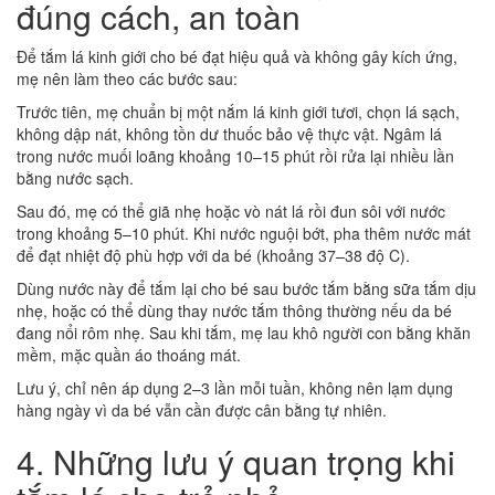
đúng cách, an toàn
Để tắm lá kinh giới cho bé đạt hiệu quả và không gây kích ứng,
mẹ nên làm theo các bước sau:
Trước tiên, mẹ chuẩn bị một nắm lá kinh giới tươi, chọn lá sạch,
không dập nát, không tồn dư thuốc bảo vệ thực vật. Ngâm lá
trong nước muối loãng khoảng 10–15 phút rồi rửa lại nhiều lần
bằng nước sạch.
Sau đó, mẹ có thể giã nhẹ hoặc vò nát lá rồi đun sôi với nước
trong khoảng 5–10 phút. Khi nước nguội bớt, pha thêm nước mát
để đạt nhiệt độ phù hợp với da bé (khoảng 37–38 độ C).
Dùng nước này để tắm lại cho bé sau bước tắm bằng sữa tắm dịu
nhẹ, hoặc có thể dùng thay nước tắm thông thường nếu da bé
đang nổi rôm nhẹ. Sau khi tắm, mẹ lau khô người con bằng khăn
mềm, mặc quần áo thoáng mát.
Lưu ý, chỉ nên áp dụng 2–3 lần mỗi tuần, không nên lạm dụng
hàng ngày vì da bé vẫn cần được cân bằng tự nhiên.
4. Những lưu ý quan trọng khi