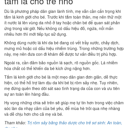
tắm lá cho trẻ nhỏ
Dù là phương pháp dân gian lành tính, mẹ vẫn cần cẩn trọng khi
tắm lá kinh giới cho bé. Trước khi tắm toàn thân, mẹ nên thử một
ít nước lá lên vùng da nhỏ ở tay hoặc chân bé để quan sát phản
ứng trong vài giờ. Nếu không có dấu hiệu đỏ, ngứa, nổi mẩn
nhiều hơn thì mới tiếp tục sử dụng.
Không dùng nước lá khi da bé đang có vết trầy xước, chảy dịch,
mưng mủ hoặc có dấu hiệu nhiễm trùng. Trong những trường hợp
này, mẹ nên đưa con đi khám để được tư vấn điều trị phù hợp.
Ngoài ra, cần đảm bảo nguồn lá sạch, rõ nguồn gốc. Lá nhiễm
hóa chất có thể khiến da bé kích ứng nặng hơn.
Tắm lá kinh giới cho bé là một mẹo dân gian đơn giản, dễ thực
hiện, có thể hỗ trợ làm dịu da khi bé bị rôm sảy nhẹ. Tuy nhiên,
mẹ đừng quên theo dõi sát sao tình trạng da của con và ưu tiên
sự an toàn lên hàng đầu.
Hy vọng những chia sẻ trên sẽ giúp mẹ tự tin hơn trong việc chăm
sóc làn da nhạy cảm của bé yêu, để mùa hè trôi qua nhẹ nhàng
và dễ chịu hơn cho cả mẹ và bé.
Tham khảo:
Trị rôm sảy bằng thảo dược cho trẻ sơ sinh: An toàn,