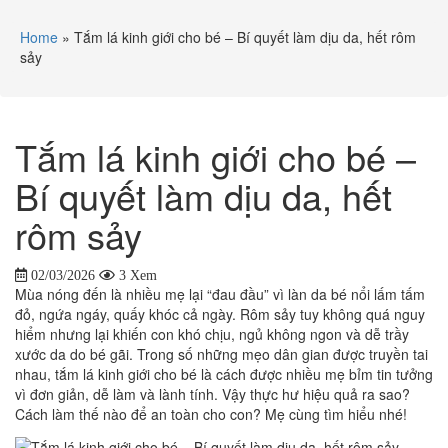
Home
»
Tắm lá kinh giới cho bé – Bí quyết làm dịu da, hết rôm
sảy
Tắm lá kinh giới cho bé –
Bí quyết làm dịu da, hết
rôm sảy
02/03/2026
3 Xem
Mùa nóng đến là nhiều mẹ lại “đau đầu” vì làn da bé nổi lấm tấm
đỏ, ngứa ngáy, quấy khóc cả ngày. Rôm sảy tuy không quá nguy
hiểm nhưng lại khiến con khó chịu, ngủ không ngon và dễ trầy
xước da do bé gãi. Trong số những mẹo dân gian được truyền tai
nhau, tắm lá kinh giới cho bé là cách được nhiều mẹ bỉm tin tưởng
vì đơn giản, dễ làm và lành tính. Vậy thực hư hiệu quả ra sao?
Cách làm thế nào để an toàn cho con? Mẹ cùng tìm hiểu nhé!