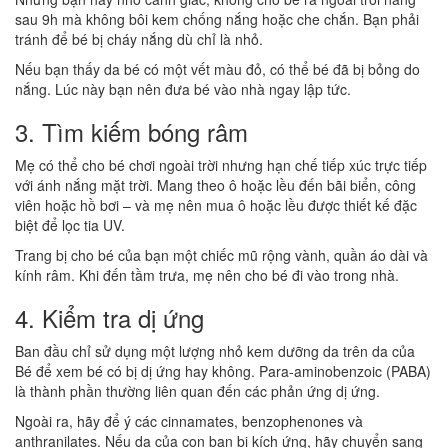
sau 9h mà không bôi kem chống nắng hoặc che chắn. Bạn phải
tránh để bé bị cháy nắng dù chỉ là nhỏ.
Nếu bạn thấy da bé có một vết màu đỏ, có thể bé đã bị bỏng do
nắng. Lúc này bạn nên đưa bé vào nhà ngay lập tức.
3. Tìm kiếm bóng râm
Mẹ có thể cho bé chơi ngoài trời nhưng hạn chế tiếp xúc trực tiếp
với ánh nắng mặt trời. Mang theo ô hoặc lều đến bãi biển, công
viên hoặc hồ bơi – và mẹ nên mua ô hoặc lều được thiết kế đặc
biệt để lọc tia UV.
Trang bị cho bé của bạn một chiếc mũ rộng vành, quần áo dài và
kính râm. Khi đến tầm trưa, mẹ nên cho bé đi vào trong nhà.
4. Kiểm tra dị ứng
Ban đầu chỉ sử dụng một lượng nhỏ kem dưỡng da trên da của
Bé để xem bé có bị dị ứng hay không. Para-aminobenzoic (PABA)
là thành phần thường liên quan đến các phản ứng dị ứng.
Ngoài ra, hãy để ý các cinnamates, benzophenones và
anthranilates. Nếu da của con bạn bị kích ứng, hãy chuyển sang