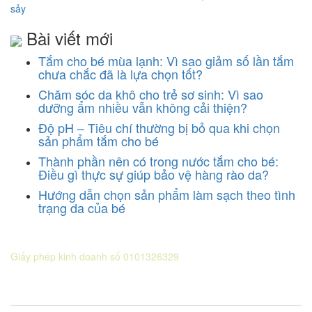
sảy
Bài viết mới
Tắm cho bé mùa lạnh: Vì sao giảm số lần tắm
chưa chắc đã là lựa chọn tốt?
Chăm sóc da khô cho trẻ sơ sinh: Vì sao
dưỡng ẩm nhiều vẫn không cải thiện?
Độ pH – Tiêu chí thường bị bỏ qua khi chọn
sản phẩm tắm cho bé
Thành phần nên có trong nước tắm cho bé:
Điều gì thực sự giúp bảo vệ hàng rào da?
Hướng dẫn chọn sản phẩm làm sạch theo tình
trạng da của bé
CÔNG TY CỔ PHẦN DƯỢC KHOA
Giấy phép kinh doanh số 0101326329
Sở KH&ĐT thành phố Hà Nội cấp lần 5 ngày 22 tháng 08 năm
2016.