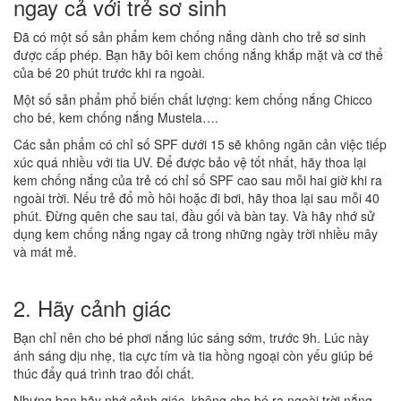
ngay cả với trẻ sơ sinh
Đã có một số sản phẩm kem chống nắng dành cho trẻ sơ sinh
được cấp phép. Bạn hãy bôi kem chống nắng khắp mặt và cơ thể
của bé 20 phút trước khi ra ngoài.
Một số sản phẩm phổ biến chất lượng: kem chống nắng Chicco
cho bé, kem chống nắng Mustela….
Các sản phẩm có chỉ số SPF dưới 15 sẽ không ngăn cản việc tiếp
xúc quá nhiều với tia UV. Để được bảo vệ tốt nhất, hãy thoa lại
kem chống nắng của trẻ có chỉ số SPF cao sau mỗi hai giờ khi ra
ngoài trời. Nếu trẻ đổ mồ hôi hoặc đi bơi, hãy thoa lại sau mỗi 40
phút. Đừng quên che sau tai, đầu gối và bàn tay. Và hãy nhớ sử
dụng kem chống nắng ngay cả trong những ngày trời nhiều mây
và mát mẻ.
2. Hãy cảnh giác
Bạn chỉ nên cho bé phơi nắng lúc sáng sớm, trước 9h. Lúc này
ánh sáng dịu nhẹ, tia cực tím và tia hồng ngoại còn yếu giúp bé
thúc đẩy quá trình trao đổi chất.
Nhưng bạn hãy nhớ cảnh giác, không cho bé ra ngoài trời nắng