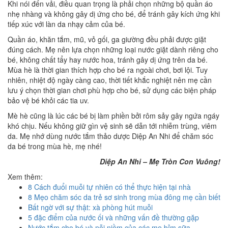
Khi nói đến vải, điều quan trọng là phải chọn những bộ quần áo
nhẹ nhàng và không gây dị ứng cho bé, để tránh gây kích ứng khi
tiếp xúc với làn da nhạy cảm của bé.
Quần áo, khăn tắm, mũ, vỏ gối, ga giường đều phải được giặt
đúng cách. Mẹ nên lựa chọn những loại nước giặt dành riêng cho
bé, không chất tẩy hay nước hoa, tránh gây dị ứng trên da bé.
Mùa hè là thời gian thích hợp cho bé ra ngoài chơi, bơi lội. Tuy
nhiên, nhiệt độ ngày càng cao, thời tiết khắc nghiệt nên mẹ cần
lưu ý chọn thời gian chơi phù hợp cho bé, sử dụng các biện pháp
bảo vệ bé khỏi các tia uv.
Mè hè cũng là lúc các bé bị làm phiền bởi rôm sảy gây ngứa ngáy
khó chịu. Nếu không giữ gìn vệ sinh sẽ dẫn tới nhiễm trùng, viêm
da. Mẹ nhớ dùng nước tắm thảo dược Diệp An Nhi để chăm sóc
da bé trong mùa hè, mẹ nhé!
Diệp An Nhi – Mẹ Tròn Con Vuông!
Xem thêm:
8 Cách đuổi muỗi tự nhiên có thể thực hiện tại nhà
8 Mẹo chăm sóc da trẻ sơ sinh trong mùa đông mẹ cần biết
Bất ngờ với sự thật: xà phòng hút muỗi
5 đặc điểm của nước ối và những vấn đề thường gặp
Nước tắm cho bé và nỗi niềm của các mẹ bỉm sữa