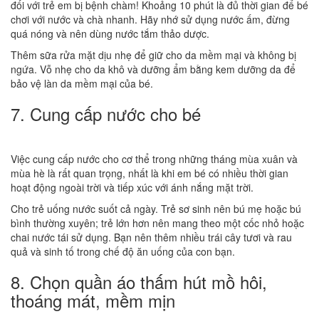
đối với trẻ em bị bệnh chàm! Khoảng 10 phút là đủ thời gian để bé
chơi với nước và chà nhanh. Hãy nhớ sử dụng nước ấm, đừng
quá nóng và nên dùng nước tắm thảo dược.
Thêm sữa rửa mặt dịu nhẹ để giữ cho da mềm mại và không bị
ngứa. Vỗ nhẹ cho da khô và dưỡng ẩm bằng kem dưỡng da để
bảo vệ làn da mềm mại của bé.
7. Cung cấp nước cho bé
Việc cung cấp nước cho cơ thể trong những tháng mùa xuân và
mùa hè là rất quan trọng, nhất là khi em bé có nhiều thời gian
hoạt động ngoài trời và tiếp xúc với ánh nắng mặt trời.
Cho trẻ uống nước suốt cả ngày. Trẻ sơ sinh nên bú mẹ hoặc bú
bình thường xuyên; trẻ lớn hơn nên mang theo một cốc nhỏ hoặc
chai nước tái sử dụng. Bạn nên thêm nhiều trái cây tươi và rau
quả và sinh tố trong chế độ ăn uống của con bạn.
8. Chọn quần áo thấm hút mồ hôi,
thoáng mát, mềm mịn