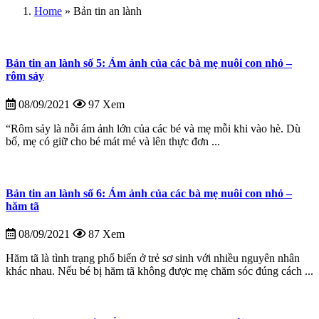
Home
»
Bản tin an lành
Bản tin an lành số 5: Ám ảnh của các bà mẹ nuôi con nhỏ –
rôm sảy
08/09/2021
97 Xem
“Rôm sảy là nỗi ám ảnh lớn của các bé và mẹ mỗi khi vào hè. Dù
bố, mẹ có giữ cho bé mát mẻ và lên thực đơn ...
Bản tin an lành số 6: Ám ảnh của các bà mẹ nuôi con nhỏ –
hăm tã
08/09/2021
87 Xem
Hăm tã là tình trạng phổ biến ở trẻ sơ sinh với nhiều nguyên nhân
khác nhau. Nếu bé bị hăm tã không được mẹ chăm sóc đúng cách ...