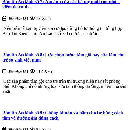
Bản tin An lành số 7: Ám ảnh của các bà mẹ nuôi con nhỏ –
viêm da cơ địa
08/09/2021
73 Xem
Nếu bé nhà bạn bị viêm da cơ địa, đừng bỏ lỡ thông tin tổng hợp
Bản Tin Kiến Thức An Lành số 7 đã được các dược ...
Bản tin An lành số 8: Lựa chọn nước tắm gội hay sữa tắm cho
trẻ sơ sinh việt nam
08/09/2021
112 Xem
Các sản phẩm tắm gội cho trẻ trên thị trường hiện nay rất phong
phú. Không chỉ có những loại sữa tắm thông thường, nhiều nhà sản
xuất ...
Bản tin An lành số 9: Chống khuẩn và nấm cho bé bằng cách
tắm và dưỡng ẩm đúng cách
08/09/2021
82 Xem