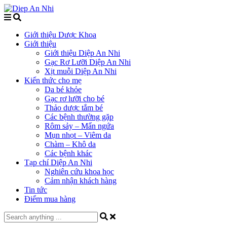
Giới thiệu Dược Khoa
Giới thiệu
Giới thiệu Diệp An Nhi
Gạc Rơ Lưỡi Diệp An Nhi
Xịt muỗi Diệp An Nhi
Kiến thức cho mẹ
Da bé khỏe
Gạc rơ lưỡi cho bé
Thảo dược tắm bé
Các bệnh thường gặp
Rôm sảy – Mẩn ngứa
Mụn nhọt – Viêm da
Chàm – Khô da
Các bệnh khác
Tạp chí Diệp An Nhi
Nghiên cứu khoa học
Cảm nhận khách hàng
Tin tức
Điểm mua hàng