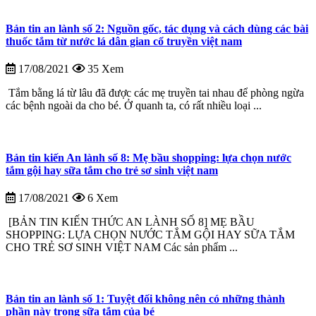
Bản tin an lành số 2: Nguồn gốc, tác dụng và cách dùng các bài
thuốc tắm từ nước lá dân gian cổ truyền việt nam
17/08/2021
35 Xem
Tắm bằng lá từ lâu đã được các mẹ truyền tai nhau để phòng ngừa
các bệnh ngoài da cho bé. Ở quanh ta, có rất nhiều loại ...
Bản tin kiến An lành số 8: Mẹ bầu shopping: lựa chọn nước
tắm gội hay sữa tắm cho trẻ sơ sinh việt nam
17/08/2021
6 Xem
[BẢN TIN KIẾN THỨC AN LÀNH SỐ 8] MẸ BẦU
SHOPPING: LỰA CHỌN NƯỚC TẮM GỘI HAY SỮA TẮM
CHO TRẺ SƠ SINH VIỆT NAM Các sản phẩm ...
Bản tin an lành số 1: Tuyệt đối không nên có những thành
phần này trong sữa tắm của bé