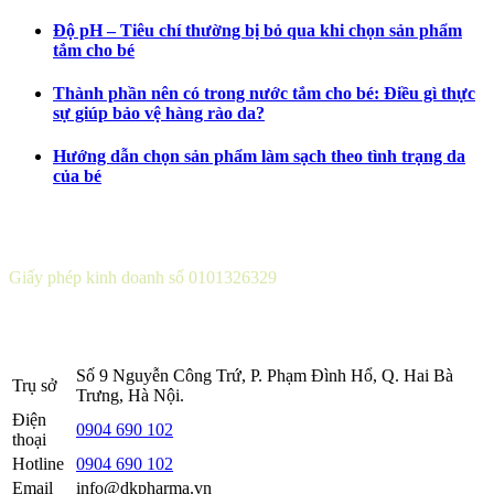
Độ pH – Tiêu chí thường bị bỏ qua khi chọn sản phẩm
tắm cho bé
Thành phần nên có trong nước tắm cho bé: Điều gì thực
sự giúp bảo vệ hàng rào da?
Hướng dẫn chọn sản phẩm làm sạch theo tình trạng da
của bé
CÔNG TY CỔ PHẦN DƯỢC KHOA
Giấy phép kinh doanh số 0101326329
Sở KH&ĐT thành phố Hà Nội cấp lần 5 ngày 22 tháng 08 năm
2016.
Số 9 Nguyễn Công Trứ, P. Phạm Đình Hổ, Q. Hai Bà
Trụ sở
Trưng, Hà Nội.
Điện
0904 690 102
thoại
Hotline
0904 690 102
Email
info@dkpharma.vn