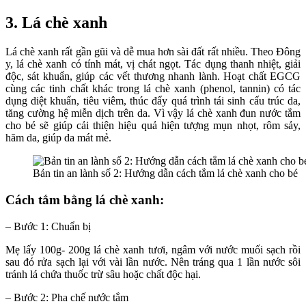
3. Lá chè xanh
Lá chè xanh rất gần gũi và dễ mua hơn sài đất rất nhiều. Theo Đông
y, lá chè xanh có tính mát, vị chát ngọt. Tác dụng thanh nhiệt, giải
độc, sát khuẩn, giúp các vết thương nhanh lành. Hoạt chất EGCG
cùng các tinh chất khác trong lá chè xanh (phenol, tannin) có tác
dụng diệt khuẩn, tiêu viêm, thúc đẩy quá trình tái sinh cấu trúc da,
tăng cường hệ miễn dịch trên da. Vì vậy lá chè xanh đun nước tắm
cho bé sẽ giúp cải thiện hiệu quả hiện tượng mụn nhọt, rôm sảy,
hăm da, giúp da mát mẻ.
Bản tin an lành số 2: Hướng dẫn cách tắm lá chè xanh cho bé
Cách tắm bằng lá chè xanh:
– Bước 1: Chuẩn bị
Mẹ lấy 100g- 200g lá chè xanh tươi, ngâm với nước muối sạch rồi
sau đó rửa sạch lại với vài lần nước. Nên tráng qua 1 lần nước sôi
tránh lá chứa thuốc trừ sâu hoặc chất độc hại.
– Bước 2: Pha chế nước tắm