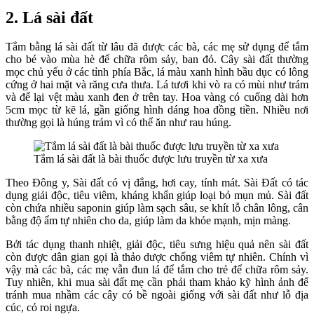
2. Lá sài đất
Tắm bằng lá sài đất từ lâu đã được các bà, các mẹ sử dụng để tắm
cho bé vào mùa hè để chữa rôm sảy, ban đỏ. Cây sài đất thường
mọc chủ yếu ở các tỉnh phía Bắc, lá màu xanh hình bầu dục có lông
cứng ở hai mặt và răng cưa thưa. Lá tươi khi vò ra có mùi như trám
và để lại vệt màu xanh đen ở trên tay. Hoa vàng có cuống dài hơn
5cm mọc từ kẽ lá, gần giống hình dáng hoa đồng tiền. Nhiều nơi
thường gọi là húng trám vì có thể ăn như rau húng.
Tắm lá sài đất là bài thuốc được lưu truyền từ xa xưa
Theo Đông y, Sài đất có vị đắng, hơi cay, tính mát. Sài Đất có tác
dụng giải độc, tiêu viêm, kháng khẩn giúp loại bỏ mụn mủ. Sài đất
còn chứa nhiều saponin giúp làm sạch sâu, se khít lỗ chân lông, cân
bằng độ ẩm tự nhiên cho da, giúp làm da khỏe mạnh, mịn màng.
Bởi tác dụng thanh nhiệt, giải độc, tiêu sưng hiệu quả nên sài đất
còn được dân gian gọi là thảo dược chống viêm tự nhiên. Chính vì
vậy mà các bà, các mẹ vẫn đun lá để tắm cho trẻ để chữa rôm sảy.
Tuy nhiên, khi mua sài đất mẹ cần phải tham khảo kỹ hình ảnh để
tránh mua nhầm các cây có bề ngoài giống với sài đất như lỗ địa
cúc, cỏ roi ngựa.