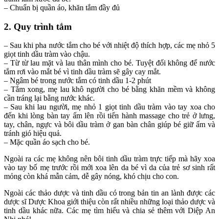
– Chuẩn bị quần áo, khăn tắm đầy đủ
2. Quy trình tắm
– Sau khi pha nước tắm cho bé với nhiệt độ thích hợp, các mẹ nhỏ 5
giọt tinh dầu tràm vào chậu.
– Từ từ lau mặt và lau thân mình cho bé. Tuyệt đối không để nước
tắm rơi vào mắt bé vì tinh dầu tràm sẽ gây cay mắt.
– Ngâm bé trong nước tắm có tinh dầu 1-2 phút
– Tắm xong, mẹ lau khô người cho bé bằng khăn mềm và không
cần tráng lại bằng nước khác.
– Sau khi lau người, mẹ nhỏ 1 giọt tinh dầu tràm vào tay xoa cho
đến khi lòng bàn tay ấm lên rồi tiến hành massage cho trẻ ở lưng,
tay, chân, ngực và bôi dầu tràm ở gan bàn chân giúp bé giữ ấm và
tránh gió hiệu quả.
– Mặc quần áo sạch cho bé.
Ngoài ra các mẹ không nên bôi tinh dầu tràm trực tiếp mà hãy xoa
vào tay bố mẹ trước rồi mới xoa lên da bé vì da của trẻ sơ sinh rất
mỏng còn khá mẫn cảm, dễ gây nóng, khó chịu cho con.
Ngoài các thảo dược và tinh dầu có trong bản tin an lành được các
dược sĩ Dược Khoa giới thiệu còn rất nhiều những loại thảo dược và
tinh dầu khác nữa. Các mẹ tìm hiểu và chia sẻ thêm với Diệp An