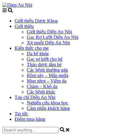
Giới thiệu Dược Khoa
Giới thiệu
Giới thiệu Diệp An Nhi
Gạc Rơ Lưỡi Diệp An Nhi
Xịt muỗi Diệp An Nhi
Kiến thức cho mẹ
Da bé khỏe
Gạc rơ lưỡi cho bé
Thảo dược tắm bé
Các bệnh thường gặp
Rôm sảy – Mẩn ngứa
Mụn nhọt – Viêm da
Chàm – Khô da
Các bệnh khác
Tạp chí Diệp An Nhi
Nghiên cứu khoa học
Cảm nhận khách hàng
Tin tức
Điểm mua hàng