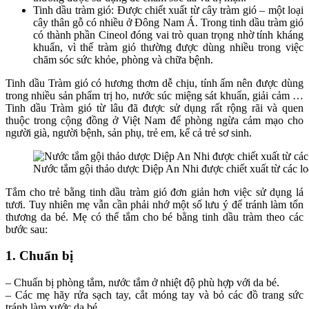
Tinh dầu tràm gió: Được chiết xuất từ cây tràm gió – một loại
cây thân gỗ có nhiều ở Đông Nam Á. Trong tinh dầu tràm gió
có thành phần Cineol đóng vai trò quan trọng nhờ tính kháng
khuẩn, vì thế tràm gió thường được dùng nhiều trong việc
chăm sóc sức khỏe, phòng và chữa bệnh.
Tinh dầu Tràm gió có hương thơm dễ chịu, tính ấm nên được dùng
trong nhiều sản phẩm trị ho, nước súc miệng sát khuẩn, giải cảm …
Tinh dầu Tràm gió từ lâu đã được sử dụng rất rộng rãi và quen
thuộc trong cộng đồng ở Việt Nam để phòng ngừa cảm mạo cho
người già, người bệnh, sản phụ, trẻ em, kể cả trẻ sơ sinh.
Nước tắm gội thảo dược Diệp An Nhi được chiết xuất từ các loạ
Tắm cho trẻ bằng tinh dầu tràm gió đơn giản hơn việc sử dụng lá
tươi. Tuy nhiên mẹ vẫn cần phải nhớ một số lưu ý để tránh làm tổn
thương da bé. Mẹ có thể tắm cho bé bằng tinh dầu tràm theo các
bước sau:
1. Chuẩn bị
– Chuẩn bị phòng tắm, nước tắm ở nhiệt độ phù hợp với da bé.
– Các mẹ hãy rửa sạch tay, cắt móng tay và bỏ các đồ trang sức
tránh làm xước da bé.