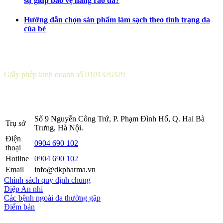
sự giúp bảo vệ hàng rào da?
Hướng dẫn chọn sản phẩm làm sạch theo tình trạng da
của bé
CÔNG TY CỔ PHẦN DƯỢC KHOA
Giấy phép kinh doanh số 0101326329
Sở KH&ĐT thành phố Hà Nội cấp lần 5 ngày 22 tháng 08 năm
2016.
Số 9 Nguyễn Công Trứ, P. Phạm Đình Hổ, Q. Hai Bà
Trụ sở
Trưng, Hà Nội.
Điện
0904 690 102
thoại
Hotline
0904 690 102
Email
info@dkpharma.vn
Chính sách quy định chung
Diệp An nhi
Các bệnh ngoài da thường gặp
Điểm bán