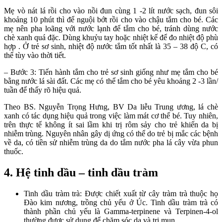
Mẹ vò nát lá rồi cho vào nồi đun cùng 1 -2 lít nước sạch, đun sôi
khoảng 10 phút thì để nguội bớt rồi cho vào chậu tắm cho bé. Các
mẹ nên pha loãng với nước lạnh để tắm cho bé, tránh dùng nước
chè xanh quá đặc. Dùng khuỷu tay hoặc nhiệt kế để đo nhiệt độ phù
hợp . Ở trẻ sơ sinh, nhiệt độ nước tắm tốt nhất là 35 – 38 độ C, có
thể tùy vào thời tiết.
– Bước 3: Tiến hành tắm cho trẻ sơ sinh giống như mẹ tắm cho bé
bằng nước lá sài đất. Các mẹ có thể tắm cho bé yêu khoảng 2 -3 lần/
tuần để thấy rõ hiệu quả.
Theo BS. Nguyễn Trọng Hưng, BV Da liễu Trung ương, lá chè
xanh có tác dụng hiệu quả trong việc làm mát cơ thể bé. Tuy nhiên,
trên thực tế không ít sai lầm khi trị rôm sảy cho trẻ khiến da bị
nhiễm trùng. Nguyên nhân gây dị ứng có thể do trẻ bị mắc các bệnh
về da, có tiền sử nhiễm trùng da do tắm nước pha lá cây vừa phun
thuốc.
4. Hệ tinh dầu – tinh dầu tràm
Tinh dầu tràm trà: Được chiết xuất từ cây tràm trà thuộc họ
Đào kim nương, trồng chủ yếu ở Úc. Tinh dầu tràm trà có
thành phần chủ yếu là Gamma-terpinene và Terpinen-4-ol
thường được sử dụng để chăm sóc da và trị mụn.