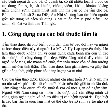
các bệnh ngoài da cho bé. Ở quanh ta, có rất nhiều loại lá thuốc có
tác dụng làm sạch, sát khuẩn, chống viêm, kháng khuẩn, kháng
nấm, chống sưng, thanh nhiệt lành tính mà bạn có thể tắm cho bé.
Bản tin an lành số 2 của Diệp An Nhi sẽ cùng bạn tìm hiểu nguồn
gốc, tác dụng và cách sử dụng 3 bài thuốc tắm lá phổ biến: Chè
xanh, Sài đất và tinh dầu Tràm gió.
1. Công dụng của các bài thuốc tắm lá
Tắm thảo dược đã phổ biến trong dân gian từ bao đời nay và người
ta học được điều này ở người La Mã và Hy Lạp nguyên thủy. Họ
tắm thảo dược không chỉ vì công dụng chữa bệnh mà còn vì các
thảo dược có công dụng làm đẹp. Điều đáng nói ở đây chính là
ngoài việc tăng sức mạnh thể chất, tắm thảo dược còn có ảnh hưởng
mạnh mẽ đến tinh thần. Tắm thảo dược làm giảm stress và giúp thư
giãn đồng thời, giúp phục hồi năng lượng và trí nhớ.
Các bài tắm thảo dược không những chỉ phát triển ở Việt Nam, mà
nó tồn tại và phát triển từ các nước khác trên thế giới từ rất lâu đời.
Tắm bằng thảo dược rất tốt, nhất là khi có thời gian để ngâm tắm.
Người Việt Nam cũng có nhiều thảo dược quý của riêng mình và
cũng giúp ngăn ngừa và hỗ trợ điều trị các bệnh ngoài da. Đặc biệt
là các bài tắm lá giúp làm mát cơ thể cho trẻ sơ sinh và trẻ nhỏ rất
tốt.