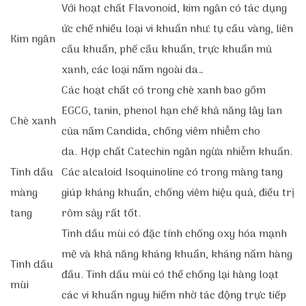
Với hoạt chất Flavonoid, kim ngân có tác dụng
ức chế nhiều loại vi khuẩn như: tụ cầu vàng, liên
Kim ngân
cầu khuẩn, phế cầu khuẩn, trực khuẩn mủ
xanh, các loại nấm ngoài da…
Các hoạt chất có trong chè xanh bao gồm
EGCG, tanin, phenol hạn chế khả năng lây lan
Chè xanh
của nấm Candida, chống viêm nhiễm cho
da.
Hợp chất Catechin ngăn ngừa nhiễm khuẩn.
Tinh dầu
Các alcaloid Isoquinoline có trong màng tang
màng
giúp kháng khuẩn, chống viêm hiệu quả, điều trị
tang
rôm sảy rất tốt.
Tinh dầu mùi có đặc tính chống oxy hóa mạnh
mẽ và khả năng kháng khuẩn, kháng nấm hàng
Tinh dầu
đầu. Tinh dầu mùi có thể chống lại hàng loạt
mùi
các vi khuẩn nguy hiểm nhờ tác động trực tiếp