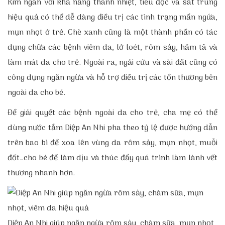
Kim ngân với khả năng thanh nhiệt, tiêu độc và sát trùng
hiệu quả có thể dễ dàng điều trị các tình trạng mẩn ngứa,
mụn nhọt ở trẻ. Chè xanh cũng là một thành phần có tác
dụng chữa các bệnh viêm da, lở loét, rôm sảy, hăm tã và
làm mát da cho trẻ. Ngoài ra, ngải cứu và sài đất cũng có
công dụng ngăn ngừa và hỗ trợ điều trị các tổn thương bên
ngoài da cho bé.
Để giải quyết các bệnh ngoài da cho trẻ, cha mẹ có thể
dùng nước tắm Diệp An Nhi pha theo tỷ lệ được hướng dẫn
trên bao bì để xoa lên vùng da rôm sảy, mụn nhọt, muỗi
đốt…cho bé để làm dịu và thúc đẩy quá trình làm lành vết
thương nhanh hơn.
Diệp An Nhi giúp ngăn ngừa rôm sảy, chàm sữa, mụn nhọt,