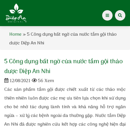
Home
»
5 Công dụng bất ngờ của nước tắm gội thảo
Giới thiệu Dược Khoa
dược Diệp An Nhi
Giới thiệu
5 Công dụng bất ngờ của nước tắm gội thảo
Kiến thức cho mẹ
dược Diệp An Nhi
56 Xem
12/08/2021
Tạp chí Diệp An Nhi
Các sản phẩm tắm gội được chiết xuất từ các thảo mộc
thiên nhiên luôn được các mẹ ưu tiên lựa chọn khi sử dụng
Tin tức
cho bé nhờ tác dụng lành tính và khả năng hỗ trợ ngăn
Điểm mua hàng
ngừa – xử lý các bệnh ngoài da thường gặp. Nước tắm Diệp
An Nhi đã được nghiên cứu kết hợp các công nghệ hiện đại