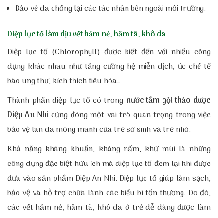
Bảo vệ da chống lại các tác nhân bên ngoài môi trường.
Diệp lục tố làm dịu vết hăm nẻ, hăm tã, khô da
Diệp lục tố (Chlorophyll) được biết đến với nhiều công
dụng khác nhau như tăng cường hệ miễn dịch, ức chế tế
bào ung thư, kích thích tiêu hóa…
Thành phần diệp lục tố có trong
nước tắm gội thảo dược
Diệp An Nhi
cũng đóng một vai trò quan trọng trong việc
bảo vệ làn da mỏng manh của trẻ sơ sinh và trẻ nhỏ.
Khả năng kháng khuẩn, kháng nấm, khử mùi là những
công dụng đặc biệt hữu ích mà diệp lục tố đem lại khi được
đưa vào sản phẩm Diệp An Nhi. Diệp lục tố giúp làm sạch,
bảo vệ và hỗ trợ chữa lành các biểu bì tổn thương. Do đó,
các vết hăm nẻ, hăm tã, khô da ở trẻ dễ dàng được làm