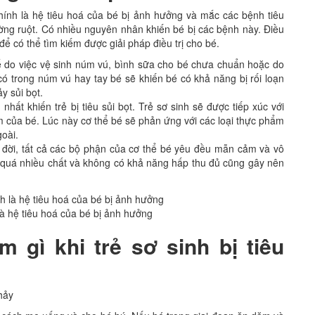
nh là hệ tiêu hoá của bé bị ảnh hưởng và mắc các bệnh tiêu
ường ruột. Có nhiều nguyên nhân khiến bé bị các bệnh này. Điều
ể có thể tìm kiếm được giải pháp điều trị cho bé.
hể do việc vệ sinh núm vú, bình sữa cho bé chưa chuẩn hoặc do
ó trong núm vú hay tay bé sẽ khiến bé có khả năng bị rối loạn
y sủi bọt.
hất khiến trẻ bị tiêu sủi bọt. Trẻ sơ sinh sẽ được tiếp xúc với
m của bé. Lúc này cơ thể bé sẽ phản ứng với các loại thực phẩm
oài.
đời, tất cả các bộ phận của cơ thể bé yêu đều mẫn cảm và vô
quá nhiều chất và không có khả năng hấp thu đủ cũng gây nên
là hệ tiêu hoá của bé bị ảnh hưởng
 gì khi trẻ sơ sinh bị tiêu
hảy