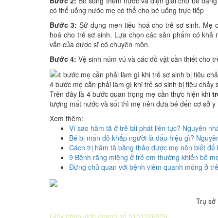
Bước 2:
Bổ sung thêm nước và điện giải cho bé bằng
có thể uống nước mẹ có thể cho bé uống trực tiếp
Bước 3:
Sử dụng men tiêu hoá cho trẻ sơ sinh. Mẹ c
hoá cho trẻ sơ sinh. Lựa chọn các sản phẩm có khả n
vấn của dược sĩ có chuyên môn.
Bước 4:
Vệ sinh núm vú và các đồ vật cần thiết cho t
4 bước mẹ cần phải làm gì khi trẻ sơ sinh bị tiêu chảy s
Trên đây là 4 bước quan trọng mẹ cần thực hiện khi
t
tượng mất nước và sốt thì mẹ nên đưa bé đến cơ sở y t
Xem thêm:
Vì sao hăm tã ở trẻ tái phát liên tục? Nguyên nhâ
Bé bị mẩn đỏ khắp người là dấu hiệu gì? Nguyê
Cách trị hăm tã bằng thảo dược mẹ nên biết để 
9 Bệnh răng miệng ở trẻ em thường khiến bố mẹ
Đừng chủ quan với bệnh viêm quanh móng ở tr
Trụ sở
CÔNG TY CỔ PHẦN DƯỢC KHOA
Giấy phép kinh doanh số 0101326329