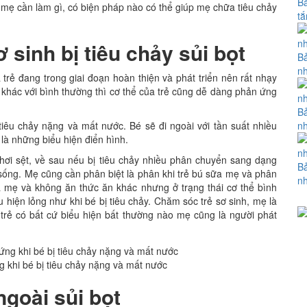
Bả
 mẹ cần làm gì, có biện pháp nào có thể giúp mẹ chữa tiêu chảy
tắ
ơ sinh bị tiêu chảy sủi bọt
Bả
nh
ủa trẻ đang trong giai đoạn hoàn thiện và phát triển nên rất nhạy
khác với bình thường thì cơ thể của trẻ cũng dễ dàng phản ứng
Bả
nh
 tiêu chảy nặng và mất nước. Bé sẽ đi ngoài với tần suất nhiều
i là những biểu hiện điển hình.
hơi sệt, về sau nếu bị tiêu chảy nhiều phân chuyển sang dạng
Bả
 sống. Mẹ cũng cần phân biệt là phân khi trẻ bú sữa mẹ và phân
nh
ữa mẹ và không ăn thức ăn khác nhưng ở trạng thái cơ thể bình
hiện lỏng như khi bé bị tiêu chảy. Chăm sóc trẻ sơ sinh, mẹ là
trẻ có bất cứ biểu hiện bất thường nào mẹ cũng là người phát
ứng khi bé bị tiêu chảy nặng và mất nước
 ngoài sủi bọt