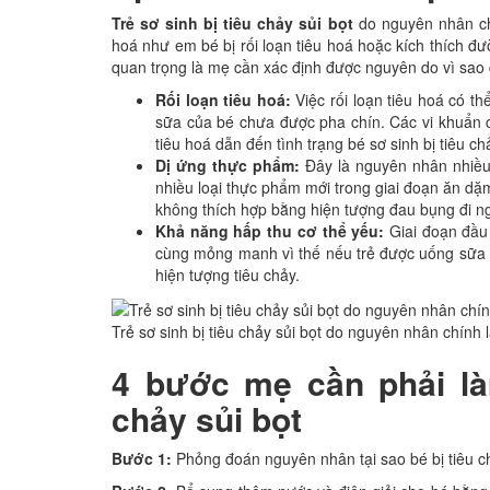
Trẻ sơ sinh bị tiêu chảy sủi
bọt
do nguyên nhân chí
hoá như em bé bị rối loạn tiêu hoá hoặc kích thích đ
quan trọng là mẹ cần xác định được nguyên do vì sao đ
Rối loạn tiêu hoá:
Việc rối loạn tiêu hoá có t
sữa của bé chưa được pha chín. Các vi khuẩn c
tiêu hoá dẫn đến tình trạng bé sơ sinh bị tiêu chả
Dị ứng thực phẩm:
Đây là nguyên nhân nhiều n
nhiều loại thực phẩm mới trong giai đoạn ăn dặ
không thích hợp bằng hiện tượng đau bụng đi ng
Khả năng hấp thu cơ thể yếu:
Giai đoạn đầu 
cùng mỏng manh vì thế nếu trẻ được uống sữa 
hiện tượng tiêu chảy.
Trẻ sơ sinh bị tiêu chảy sủi bọt do nguyên nhân chính 
4 bước mẹ cần phải làm
chảy sủi bọt
Bước 1:
Phỏng đoán nguyên nhân tại sao bé bị tiêu c