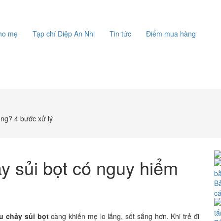
cho mẹ
Tạp chí Diệp An Nhi
Tin tức
Điểm mua hàng
ông? 4 bước xử lý
ảy sủi bọt có nguy hiểm
Bả
c
êu chảy sủi bọt
càng khiến mẹ lo lắng, sốt sắng hơn. Khi trẻ đi