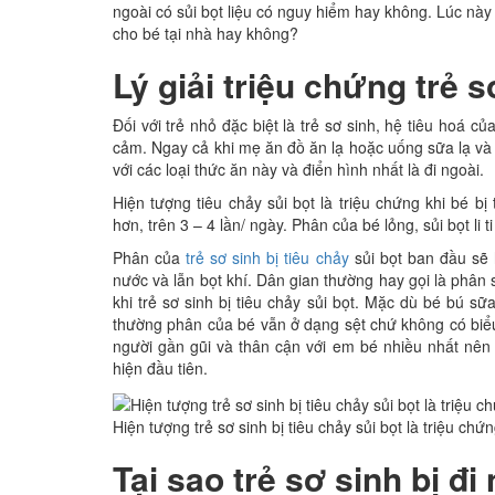
ngoài có sủi bọt liệu có nguy hiểm hay không. Lúc này
cho bé tại nhà hay không?
Lý giải triệu chứng trẻ s
Đối với trẻ nhỏ đặc biệt là trẻ sơ sinh, hệ tiêu hoá c
cảm. Ngay cả khi mẹ ăn đồ ăn lạ hoặc uống sữa lạ và 
với các loại thức ăn này và điển hình nhất là đi ngoài.
Hiện tượng tiêu chảy sủi bọt là triệu chứng khi bé bị
hơn, trên 3 – 4 lần/ ngày. Phân của bé lỏng, sủi bọt li t
Phân của
trẻ sơ sinh bị tiêu chảy
sủi bọt ban đầu sẽ 
nước và lẫn bọt khí. Dân gian thường hay gọi là phân
khi trẻ sơ sinh bị tiêu chảy sủi bọt. Mặc dù bé bú s
thường phân của bé vẫn ở dạng sệt chứ không có biểu 
người gần gũi và thân cận với em bé nhiều nhất nên 
hiện đầu tiên.
Hiện tượng trẻ sơ sinh bị tiêu chảy sủi bọt là triệu ch
Tại sao trẻ sơ sinh bị đi