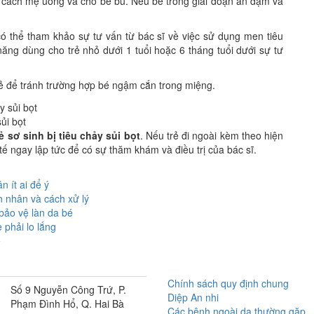
 cách mẹ uống và cho bé bú. Nếu bé trong giai đoạn ăn dặm và
ó thể tham khảo sự tư vấn từ bác sĩ về việc sử dụng men tiêu
ăng dùng cho trẻ nhỏ dưới 1 tuổi hoặc 6 tháng tuổi dưới sự tư
rẻ để tránh trường hợp bé ngậm cắn trong miệng.
ủi bọt
rẻ sơ sinh bị tiêu chảy sủi bọt
. Nếu trẻ đi ngoài kèm theo hiện
ế ngay lập tức để có sự thăm khám và điều trị của bác sĩ.
n ít ai để ý
n nhân và cách xử lý
bảo vệ làn da bé
 phải lo lắng
ẻ
Chính sách quy định chung
Số 9 Nguyễn Công Trứ, P.
Diệp An nhi
Phạm Đình Hổ, Q. Hai Bà
Các bệnh ngoài da thường gặp