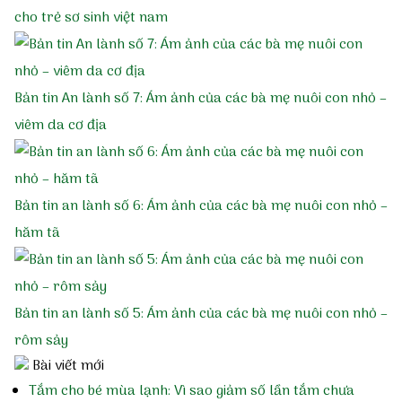
cho trẻ sơ sinh việt nam
Các bệnh khác
Tạp chí Diệp An Nhi
Bản tin An lành số 7: Ám ảnh của các bà mẹ nuôi con nhỏ –
viêm da cơ địa
Nghiên cứu khoa học
Cảm nhận khách hàng
Bản tin an lành số 6: Ám ảnh của các bà mẹ nuôi con nhỏ –
hăm tã
Tin tức
Điểm mua hàng
Bản tin an lành số 5: Ám ảnh của các bà mẹ nuôi con nhỏ –
rôm sảy
Bài viết mới
Tắm cho bé mùa lạnh: Vì sao giảm số lần tắm chưa