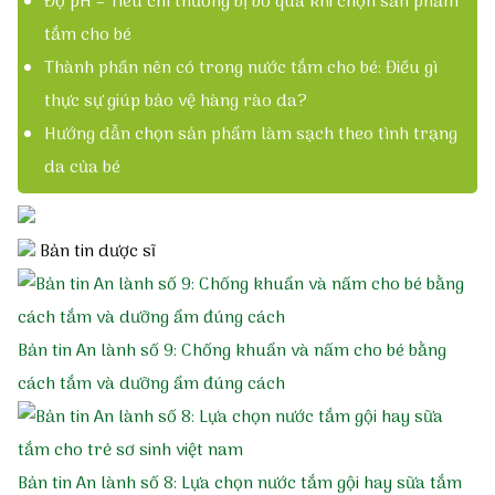
Độ pH – Tiêu chí thường bị bỏ qua khi chọn sản phẩm
tắm cho bé
Da bé khỏe
Thành phần nên có trong nước tắm cho bé: Điều gì
thực sự giúp bảo vệ hàng rào da?
Gạc rơ lưỡi cho bé
Hướng dẫn chọn sản phẩm làm sạch theo tình trạng
da của bé
Thảo dược tắm bé
Bản tin dược sĩ
Các bệnh thường gặp
Rôm sảy – Mẩn ngứa
Bản tin An lành số 9: Chống khuẩn và nấm cho bé bằng
cách tắm và dưỡng ẩm đúng cách
Mụn nhọt – Viêm da
Chàm – Khô da
Bản tin An lành số 8: Lựa chọn nước tắm gội hay sữa tắm