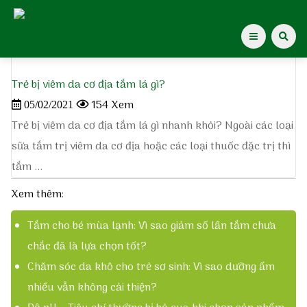
Home
»
viêm da tắm lá gì
Trẻ bị viêm da cơ địa tắm lá gì?
Giới thiệu Dược Khoa
154 Xem
05/02/2021
Trẻ bị viêm da cơ địa tắm lá gì nhanh khỏi? Ngoài các loại
Giới thiệu
sữa tắm trị viêm da cơ địa hoặc các loại thuốc đặc trị thì
tắm ...
Giới thiệu Diệp An Nhi
Xem thêm:
Gạc Rơ Lưỡi Diệp An Nhi
Tắm cho bé mùa lạnh: Vì sao giảm số lần tắm chưa
chắc đã là lựa chọn tốt?
Xịt muỗi Diệp An Nhi
Chăm sóc da khô cho trẻ sơ sinh: Vì sao dưỡng ẩm
nhiều vẫn không cải thiện?
Kiến thức cho mẹ